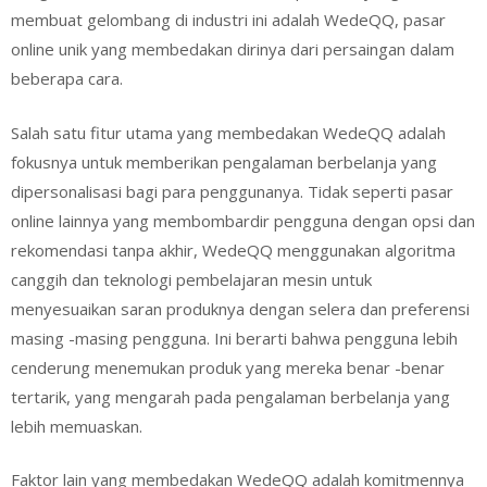
membuat gelombang di industri ini adalah WedeQQ, pasar
online unik yang membedakan dirinya dari persaingan dalam
beberapa cara.
Salah satu fitur utama yang membedakan WedeQQ adalah
fokusnya untuk memberikan pengalaman berbelanja yang
dipersonalisasi bagi para penggunanya. Tidak seperti pasar
online lainnya yang membombardir pengguna dengan opsi dan
rekomendasi tanpa akhir, WedeQQ menggunakan algoritma
canggih dan teknologi pembelajaran mesin untuk
menyesuaikan saran produknya dengan selera dan preferensi
masing -masing pengguna. Ini berarti bahwa pengguna lebih
cenderung menemukan produk yang mereka benar -benar
tertarik, yang mengarah pada pengalaman berbelanja yang
lebih memuaskan.
Faktor lain yang membedakan WedeQQ adalah komitmennya