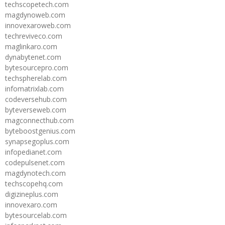
techscopetech.com
magdynoweb.com
innovexaroweb.com
techreviveco.com
maglinkaro.com
dynabytenet.com
bytesourcepro.com
techspherelab.com
infomatrixlab.com
codeversehub.com
byteverseweb.com
magconnecthub.com
byteboostgenius.com
synapsegoplus.com
infopedianet.com
codepulsenet.com
magdynotech.com
techscopehq.com
digizineplus.com
innovexaro.com
bytesourcelab.com