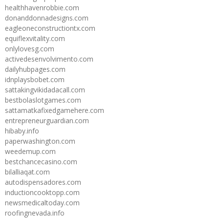
healthhavenrobbie.com
donanddonnadesigns.com
eagleoneconstructiontx.com
equiflexvitality.com
onlylovesg.com
activedesenvolvimento.com
dailyhubpages.com
idnplaysbobet.com
sattakingvikidadacall.com
bestbolaslotgames.com
sattamatkafixedgamehere.com
entrepreneurguardian.com
hibaby.info
paperwashington.com
weedemup.com
bestchancecasino.com
bilalliaqat.com
autodispensadores.com
inductioncooktopp.com
newsmedicaltoday.com
roofingnevada.info