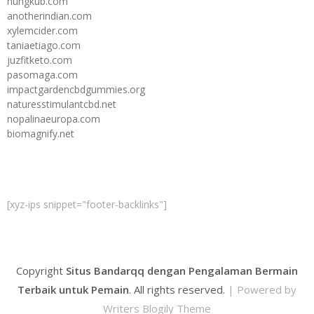
nungkub.com
anotherindian.com
xylemcider.com
taniaetiago.com
juzfitketo.com
pasomaga.com
impactgardencbdgummies.org
naturesstimulantcbd.net
nopalinaeuropa.com
biomagnify.net
[xyz-ips snippet="footer-backlinks"]
Copyright
Situs Bandarqq dengan Pengalaman Bermain
Terbaik untuk Pemain
. All rights reserved.
| Powered by
Writers Blogily Theme