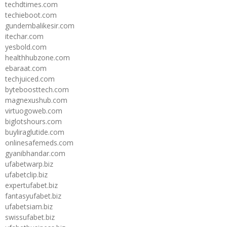
techdtimes.com
techieboot.com
gundembalikesir.com
itechar.com
yesbold.com
healthhubzone.com
ebaraat.com
techjuiced.com
byteboosttech.com
magnexushub.com
virtuogoweb.com
biglotshours.com
buyliraglutide.com
onlinesafemeds.com
gyanibhandar.com
ufabetwarp.biz
ufabetclip.biz
expertufabet.biz
fantasyufabet.biz
ufabetsiam.biz
swissufabet.biz