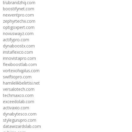
trubrandzhq.com
boostifynet.com
nexventpro.com
zephyrtechx.com
optigoxpert.com
novuswayz.com
actifypro.com
dynaboostx.com
instaflexco.com
innovistapro.com
flexiboostlab.com
vortexohqplus.com
swiftiopro.com
hamilelikbelirtisi.net
versalotech.com
techmaxco.com
exceedolab.com
activaxio.com
dynabytesco.com
stylegurupro.com
datawizardslab.com