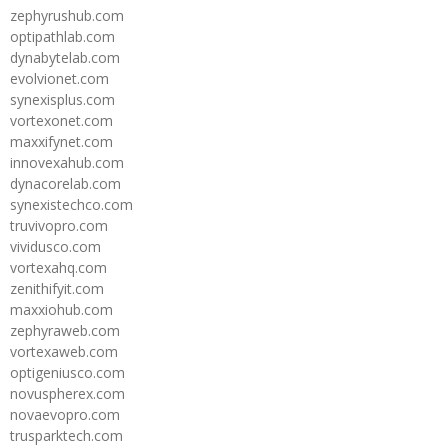
zephyrushub.com
optipathlab.com
dynabytelab.com
evolvionet.com
synexisplus.com
vortexonet.com
maxxifynet.com
innovexahub.com
dynacorelab.com
synexistechco.com
truvivopro.com
vividusco.com
vortexahq.com
zenithifyit.com
maxxiohub.com
zephyraweb.com
vortexaweb.com
optigeniusco.com
novuspherex.com
novaevopro.com
trusparktech.com