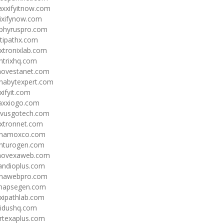
xxifyitnow.com
ixifynow.com
phyruspro.com
tipathx.com
xtronixlab.com
ntrixhq.com
novestanet.com
nabytexpert.com
exifyit.com
xxiogo.com
vusgotech.com
xtronnet.com
namoxco.com
nturogen.com
novexaweb.com
andioplus.com
nawebpro.com
napsegen.com
exipathlab.com
vidushq.com
rtexaplus.com