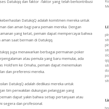
Ku
sukses Datukqq dan faktor -faktor yang telah berkontribusi
Me
a keberhasilan DatukqQ adalah komitmen mereka untuk
aman dan aman bagi para pemain mereka. Dengan
L
 keamanan yang ketat, pemain dapat mempercayai bahwa
pk
 aman saat bermain di Datukqq.
si
pk
si
tukqq juga menawarkan berbagai permainan poker
sl
 berpengalaman atau pemula yang baru memulai, ada
qq
exas Hold’em ke Omaha, pemain dapat menemukan
si
do
lan dan preferensi mereka.
po
si
hasilan DatukqQ adalah dedikasi mereka untuk
an tim perwakilan dukungan pelanggan yang
pemain dapat yakin bahwa setiap pertanyaan atau
Li
ni segera dan profesional.
te