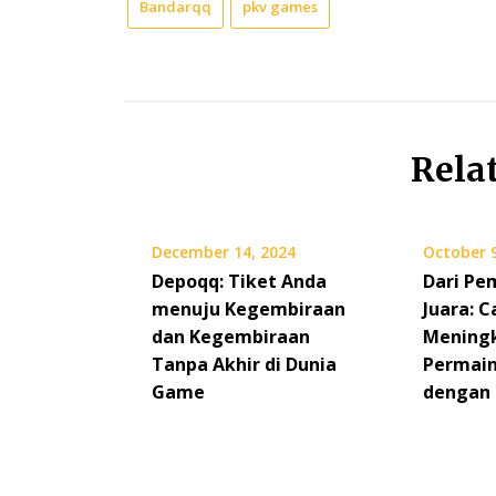
Bandarqq
pkv games
Rela
December 14, 2024
October 9
Depoqq: Tiket Anda
Dari Pe
menuju Kegembiraan
Juara: C
dan Kegembiraan
Meningk
Tanpa Akhir di Dunia
Permai
Game
dengan