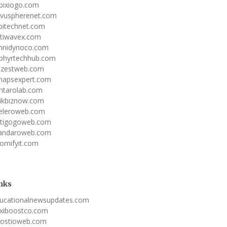
bixiogo.com
vuspherenet.com
bitechnet.com
tiwavex.com
nidynoco.com
phyrtechhub.com
uzestweb.com
napsexpert.com
ntarolab.com
ikbiznow.com
eleroweb.com
tigogoweb.com
andaroweb.com
omifyit.com
nks
ucationalnewsupdates.com
exiboostco.com
ostioweb.com