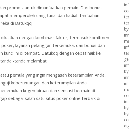
in
dan promosi untuk dimanfaatkan pemain. Dari bonus
co
 dapat memperoleh uang tunai dan hadiah tambahan
te
te
reka di Datukqq.
by
in
 dikaitkan dengan kombinasi faktor, termasuk komitmen
ma
poker, layanan pelanggan terkemuka, dan bonus dan
in
kunci ini di tempat, Datukqq dengan cepat naik ke
te
ge
n tanda -tanda melambat.
in
by
atau pemula yang ingin mengasah keterampilan Anda,
in
guji keberuntungan dan keterampilan Anda.
in
ma
 menemukan kegembiraan dan sensasi bermain di
co
p sebagai salah satu situs poker online terbaik di
in
by
by
co
di