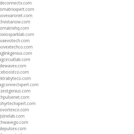
deconnectx.com
fomatrixxpert.com
novexaronet.com
chvistanow.com
fomatrixhq.com
bixiosparklab.com
vaevotech.com
novextechco.com
glinkgenius.com
gcircuitlab.com
dewavex.com
teboostco.com
ektrabyteco.com
gconnectxpert.com
uzestgenius.com
chpulsenet.com
phyrtechxpert.com
fovortexco.com
gizinelab.com
chwavego.com
depulsex.com