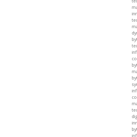
te
ma
in
te
ma
dy
by
te
in
co
by
ma
by
sy
in
co
ma
te
di
in
by
in