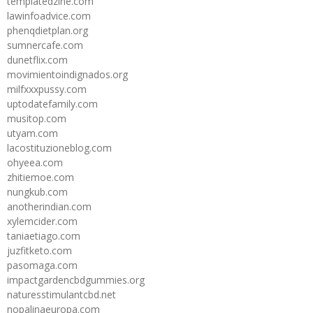
templatedzine.com
lawinfoadvice.com
phenqdietplan.org
sumnercafe.com
dunetflix.com
movimientoindignados.org
milfxxxpussy.com
uptodatefamily.com
musitop.com
utyam.com
lacostituzioneblog.com
ohyeea.com
zhitiemoe.com
nungkub.com
anotherindian.com
xylemcider.com
taniaetiago.com
juzfitketo.com
pasomaga.com
impactgardencbdgummies.org
naturesstimulantcbd.net
nopalinaeuropa.com