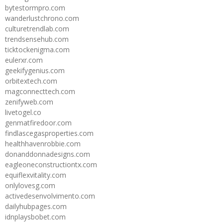
bytestormpro.com
wanderlustchrono.com
culturetrendlab.com
trendsensehub.com
ticktockenigma.com
eulerxr.com
geekifygenius.com
orbitextech.com
magconnecttech.com
zenifyweb.com
livetogel.co
genmatfiredoor.com
findlascegasproperties.com
healthhavenrobbie.com
donanddonnadesigns.com
eagleoneconstructiontx.com
equiflexvitality.com
onlylovesg.com
activedesenvolvimento.com
dailyhubpages.com
idnplaysbobet.com