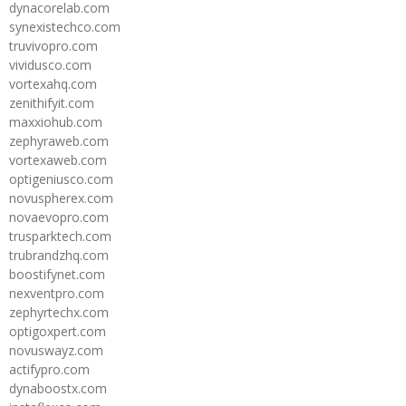
dynacorelab.com
synexistechco.com
truvivopro.com
vividusco.com
vortexahq.com
zenithifyit.com
maxxiohub.com
zephyraweb.com
vortexaweb.com
optigeniusco.com
novuspherex.com
novaevopro.com
trusparktech.com
trubrandzhq.com
boostifynet.com
nexventpro.com
zephyrtechx.com
optigoxpert.com
novuswayz.com
actifypro.com
dynaboostx.com