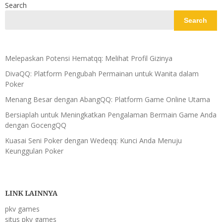
Search
Search
Melepaskan Potensi Hematqq: Melihat Profil Gizinya
DivaQQ: Platform Pengubah Permainan untuk Wanita dalam
Poker
Menang Besar dengan AbangQQ: Platform Game Online Utama
Bersiaplah untuk Meningkatkan Pengalaman Bermain Game Anda
dengan GocengQQ
Kuasai Seni Poker dengan Wedeqq: Kunci Anda Menuju
Keunggulan Poker
LINK LAINNYA
pkv games
situs pkv games