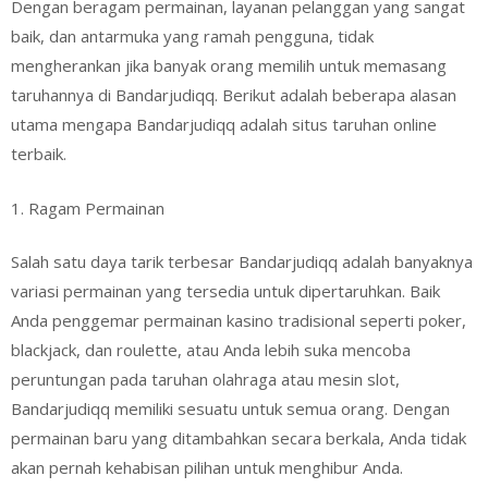
Dengan beragam permainan, layanan pelanggan yang sangat
baik, dan antarmuka yang ramah pengguna, tidak
mengherankan jika banyak orang memilih untuk memasang
taruhannya di Bandarjudiqq. Berikut adalah beberapa alasan
utama mengapa Bandarjudiqq adalah situs taruhan online
terbaik.
1. Ragam Permainan
Salah satu daya tarik terbesar Bandarjudiqq adalah banyaknya
variasi permainan yang tersedia untuk dipertaruhkan. Baik
Anda penggemar permainan kasino tradisional seperti poker,
blackjack, dan roulette, atau Anda lebih suka mencoba
peruntungan pada taruhan olahraga atau mesin slot,
Bandarjudiqq memiliki sesuatu untuk semua orang. Dengan
permainan baru yang ditambahkan secara berkala, Anda tidak
akan pernah kehabisan pilihan untuk menghibur Anda.