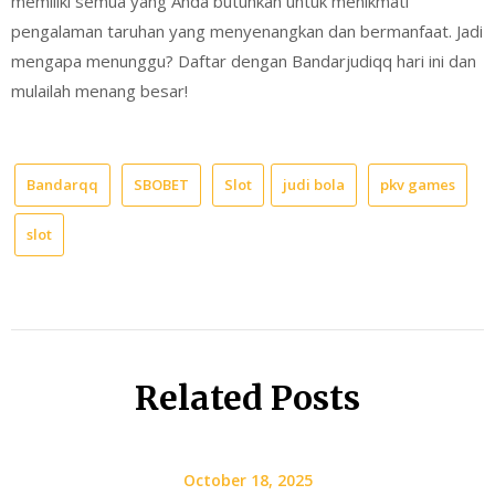
memiliki semua yang Anda butuhkan untuk menikmati
pengalaman taruhan yang menyenangkan dan bermanfaat. Jadi
mengapa menunggu? Daftar dengan Bandarjudiqq hari ini dan
mulailah menang besar!
Bandarqq
SBOBET
Slot
judi bola
pkv games
slot
Related Posts
October 18, 2025