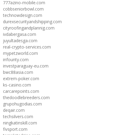
777azino-mobile.com
cobbseniorbowl.com
technowdesign.com
durexsecurityandshipping.com
cityroofingandplannig.com
ivdabergasa.com
juyultadesga.com
real-crypto-services.com
mypetzworld.com
infounty.com
investparaguay-eu.com
bwc88asia.com
extrem-poker.com
ks-casino.com
carcarepoints.com
thedoodlebreeders.com
grupohugodias.com
deqair.com
techsilvers.com
ningkatinskill.com
fivsport.com