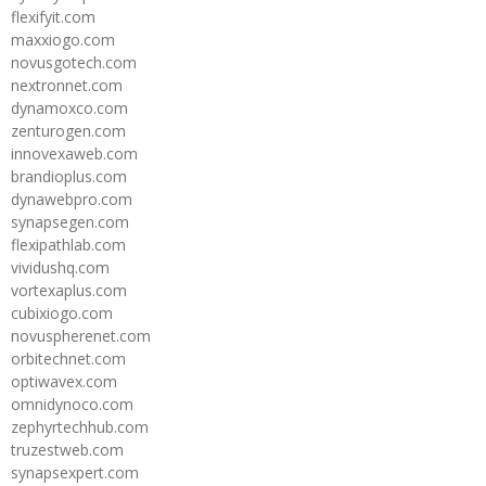
flexifyit.com
maxxiogo.com
novusgotech.com
nextronnet.com
dynamoxco.com
zenturogen.com
innovexaweb.com
brandioplus.com
dynawebpro.com
synapsegen.com
flexipathlab.com
vividushq.com
vortexaplus.com
cubixiogo.com
novuspherenet.com
orbitechnet.com
optiwavex.com
omnidynoco.com
zephyrtechhub.com
truzestweb.com
synapsexpert.com