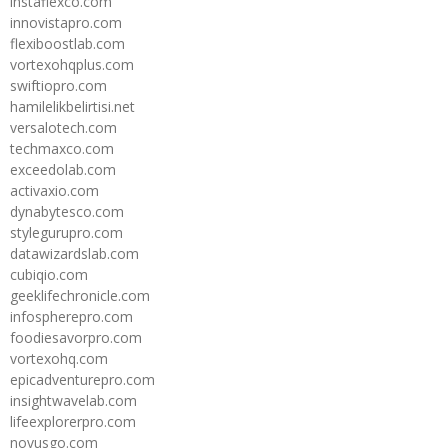
instaflexco.com
innovistapro.com
flexiboostlab.com
vortexohqplus.com
swiftiopro.com
hamilelikbelirtisi.net
versalotech.com
techmaxco.com
exceedolab.com
activaxio.com
dynabytesco.com
stylegurupro.com
datawizardslab.com
cubiqio.com
geeklifechronicle.com
infospherepro.com
foodiesavorpro.com
vortexohq.com
epicadventurepro.com
insightwavelab.com
lifeexplorerpro.com
novusgo.com