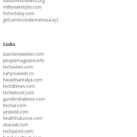
davismindfulness.org
millionairebyte.com
fortechday.com
getcaminorealestateusa.xyz
Links
baeckereiweber.com
peoplemagazine.info
techashes.com
canyouwash.co
havadisantalya.com
techdtimes.com
techieboot.com
gundembalikesir.com
itechar.com
yesbold.com
healthhubzone.com
ebaraat.com
techjuiced.com