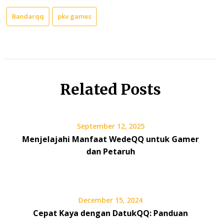
Bandarqq
pkv games
Related Posts
September 12, 2025
Menjelajahi Manfaat WedeQQ untuk Gamer
dan Petaruh
December 15, 2024
Cepat Kaya dengan DatukQQ: Panduan