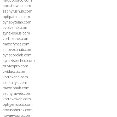
flexiboostco.com
boostioweb.com
zephyrushub.com
optipathlab.com
dynabytelab.com
evolvionet.com
synexisplus.com
vortexonet.com
maxxifynet.com
innovexahub.com
dynacorelab.com
synexistechco.com
truvivopro.com
vividusco.com
vortexahq.com
zenithifyit.com
maxxiohub.com
zephyraweb.com
vortexaweb.com
optigeniusco.com
novuspherex.com
novaevopro.com