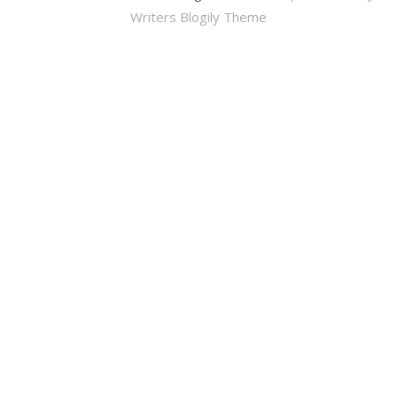
Writers Blogily Theme