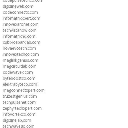
codepulsetechco.com
digizineweb.com
codeconnectx.com
infomatrixxpert.com
innovexaronet.com
techvistanow.com
infomatrixhq.com
cubixiosparklab.com
novaevotech.com
innovextechco.com
maglinkgenius.com
magcircuitlab.com
codewavex.com
byteboostco.com
elektrabyteco.com
magconnectxpert.com
truzestgenius.com
techpulsenet.com
zephyrtechxpert.com
infovortexco.com
digizinelab.com
techwavego.com