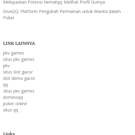
Melepaskan Potensi Hematqq: Melihat Profil Gizinya
DivaQQ: Platform Pengubah Permainan untuk Wanita dalam
Poker
LINK LAINNYA
pkv games
situs pkv games
pkv
situs slot gacor
slot demo gacor
qq
situs pkv games
dominoqq
poker online
situs qq
Links