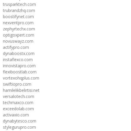
trusparktech.com
trubrandzhq.com
boostifynet.com
nexventpro.com
zephyrtechx.com
optigoxpert.com
novuswayz.com
actifypro.com
dynaboostx.com
instaflexco.com
innovistapro.com
flexiboostlab.com
vortexohqplus.com
swiftiopro.com
hamilelikbelirtisi.net
versalotech.com
techmaxco.com
exceedolab.com
activaxio.com
dynabytesco.com
stylegurupro.com