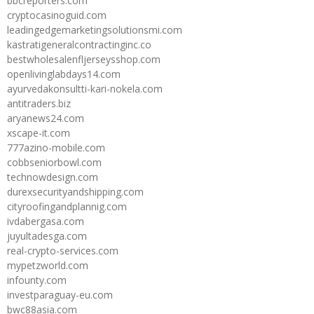
bbcreporters.com
cryptocasinoguid.com
leadingedgemarketingsolutionsmi.com
kastratigeneralcontractinginc.co
bestwholesalenfljerseysshop.com
openlivinglabdays14.com
ayurvedakonsultti-kari-nokela.com
antitraders.biz
aryanews24.com
xscape-it.com
777azino-mobile.com
cobbseniorbowl.com
technowdesign.com
durexsecurityandshipping.com
cityroofingandplannig.com
ivdabergasa.com
juyultadesga.com
real-crypto-services.com
mypetzworld.com
infounty.com
investparaguay-eu.com
bwc88asia.com