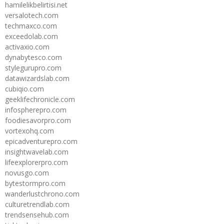
hamilelikbelirtisi.net
versalotech.com
techmaxco.com
exceedolab.com
activaxio.com
dynabytesco.com
stylegurupro.com
datawizardslab.com
cubiqio.com
geeklifechronicle.com
infospherepro.com
foodiesavorpro.com
vortexohq.com
epicadventurepro.com
insightwavelab.com
lifeexplorerpro.com
novusgo.com
bytestormpro.com
wanderlustchrono.com
culturetrendlab.com
trendsensehub.com