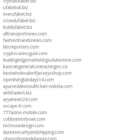
crystalufabet.biz
ufabetok.biz
everufabet.biz
crowdufabet.biz
buildufabet.biz
alltransportnews.com
fashiontrandsnews.com
bbcreporters.com
cryptocasinoguid.com
leadingedgemarketingsolutionsmi.com
kastratigeneralcontractinginc.co
bestwholesalenfljerseysshop.com
openlivinglabdays14.com
ayurvedakonsultti-kari-nokela.com
antitraders.biz
aryanews24.com
xscape-it.com
777azino-mobile.com
cobbseniorbowl.com
technowdesign.com
durexsecurityandshipping.com
cityroofingandplannig.com