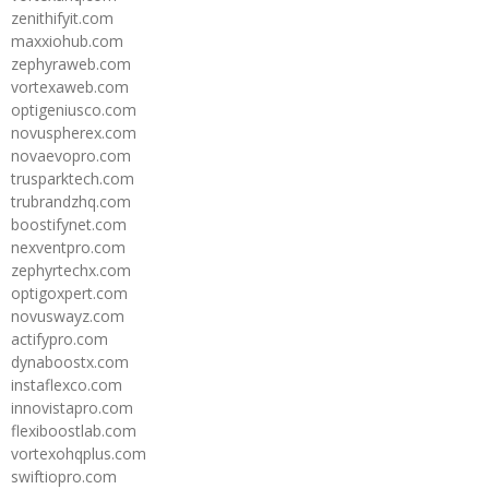
zenithifyit.com
maxxiohub.com
zephyraweb.com
vortexaweb.com
optigeniusco.com
novuspherex.com
novaevopro.com
trusparktech.com
trubrandzhq.com
boostifynet.com
nexventpro.com
zephyrtechx.com
optigoxpert.com
novuswayz.com
actifypro.com
dynaboostx.com
instaflexco.com
innovistapro.com
flexiboostlab.com
vortexohqplus.com
swiftiopro.com