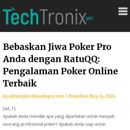
Skip
Situs
to
content
Bandarqq
dengan
Pengalam
Bermain
Bebaskan Jiwa Poker Pro
Terbaik
Anda dengan RatuQQ:
untuk
Pemain
Pengalaman Poker Online
Terbaik
by
admin@techtronixgen.com
|
Posted on
May 14, 2026
[ad_1]
Apakah Anda memiliki apa yang diperlukan untuk menjadi
seorang profesional poker? Apakah Anda siap untuk