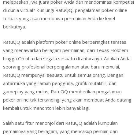
melepaskan jiwa juara poker Anda dan mendominasi kompetisi
di dunia virtual? Kunjungi RatuQQ, pengalaman poker online
terbaik yang akan membawa permainan Anda ke level
berikutnya.
RatuQQ adalah platform poker online berperingkat teratas
yang menawarkan beragam permainan, dari Texas Hold’em
hingga Omaha dan segala sesuatu di antaranya. Apakah Anda
seorang profesional berpengalaman atau baru memulai,
RatuQQ mempunyai sesuatu untuk semua orang. Dengan
antarmuka yang ramah pengguna, grafik mutakhir, dan
gameplay yang mulus, RatuQQ memberikan pengalaman
poker online tak tertandingi yang akan membuat Anda datang
kembali untuk menonton lebih banyak lagi.
Salah satu fitur menonjol dari RatuQQ adalah kumpulan
pemainnya yang beragam, yang mencakup pemain dari