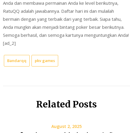
Anda dan membawa permainan Anda ke level berikutnya,
RatuQQ adalah jawabannya. Daftar hari ini dan mulailah
bermain dengan yang terbaik dari yang terbaik. Siapa tahu,
Anda mungkin akan menjadi bintang poker besar berikutnya.
Semoga berhasil, dan semoga kartunya menguntungkan Anda!
[ad_2]
Bandarqq
pkv games
Related Posts
August 2, 2025