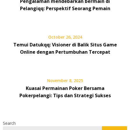
Pengalaman mendebarkan bermain di
Pelangiqq: Perspektif Seorang Pemain
October 26, 2024
Temui Datukqq: Visioner di Balik Situs Game
Online dengan Pertumbuhan Tercepat
November 8, 2025
Kuasai Permainan Poker Bersama
Pokerpelangi: Tips dan Strategi Sukses
Search