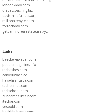
londonkiddy.com
ufabetcoaching.biz
davismindfulness.org
millionairebyte.com
fortechday.com
getcaminorealestateusa.xyz
Links
baeckereiweber.com
peoplemagazine.info
techashes.com
canyouwash.co
havadisantalya.com
techdtimes.com
techieboot.com
gundembalikesir.com
itechar.com
yesbold.com
healthhubzone.com