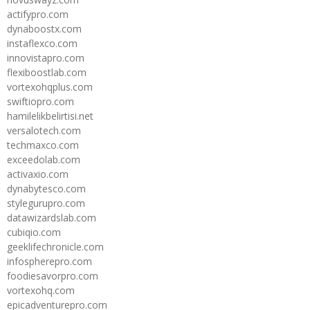
actifypro.com
dynaboostx.com
instaflexco.com
innovistapro.com
flexiboostlab.com
vortexohqplus.com
swiftiopro.com
hamilelikbelirtisi.net
versalotech.com
techmaxco.com
exceedolab.com
activaxio.com
dynabytesco.com
stylegurupro.com
datawizardslab.com
cubiqio.com
geeklifechronicle.com
infospherepro.com
foodiesavorpro.com
vortexohq.com
epicadventurepro.com