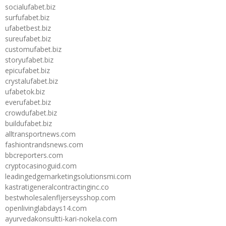
socialufabet.biz
surfufabet.biz
ufabetbest.biz
sureufabet.biz
customufabet.biz
storyufabet.biz
epicufabet.biz
crystalufabet.biz
ufabetok.biz
everufabet.biz
crowdufabet.biz
buildufabet.biz
alltransportnews.com
fashiontrandsnews.com
bbcreporters.com
cryptocasinoguid.com
leadingedgemarketingsolutionsmi.com
kastratigeneralcontractinginc.co
bestwholesalenfljerseysshop.com
openlivinglabdays14.com
ayurvedakonsultti-kari-nokela.com