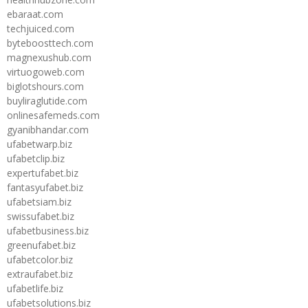
ebaraat.com
techjuiced.com
byteboosttech.com
magnexushub.com
virtuogoweb.com
biglotshours.com
buyliraglutide.com
onlinesafemeds.com
gyanibhandar.com
ufabetwarp.biz
ufabetclip.biz
expertufabet.biz
fantasyufabet.biz
ufabetsiam.biz
swissufabet.biz
ufabetbusiness.biz
greenufabet.biz
ufabetcolor.biz
extraufabet.biz
ufabetlife.biz
ufabetsolutions.biz