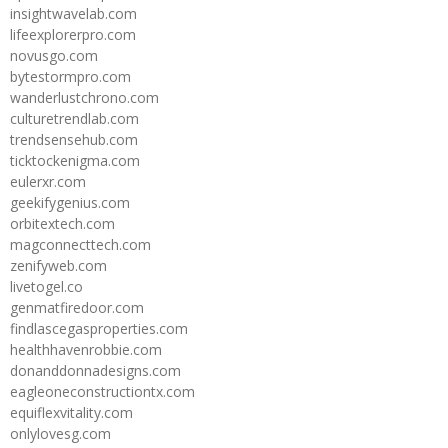
insightwavelab.com
lifeexplorerpro.com
novusgo.com
bytestormpro.com
wanderlustchrono.com
culturetrendlab.com
trendsensehub.com
ticktockenigma.com
eulerxr.com
geekifygenius.com
orbitextech.com
magconnecttech.com
zenifyweb.com
livetogel.co
genmatfiredoor.com
findlascegasproperties.com
healthhavenrobbie.com
donanddonnadesigns.com
eagleoneconstructiontx.com
equiflexvitality.com
onlylovesg.com