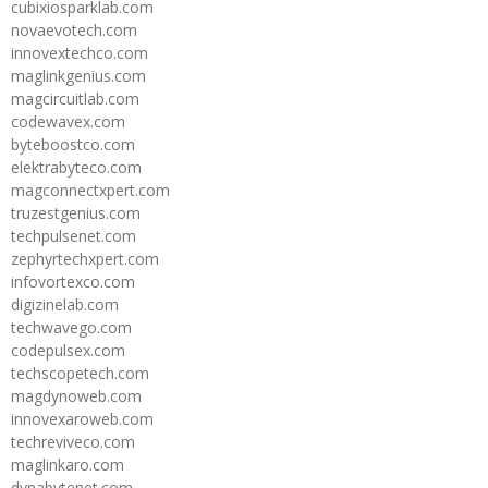
cubixiosparklab.com
novaevotech.com
innovextechco.com
maglinkgenius.com
magcircuitlab.com
codewavex.com
byteboostco.com
elektrabyteco.com
magconnectxpert.com
truzestgenius.com
techpulsenet.com
zephyrtechxpert.com
infovortexco.com
digizinelab.com
techwavego.com
codepulsex.com
techscopetech.com
magdynoweb.com
innovexaroweb.com
techreviveco.com
maglinkaro.com
dynabytenet.com