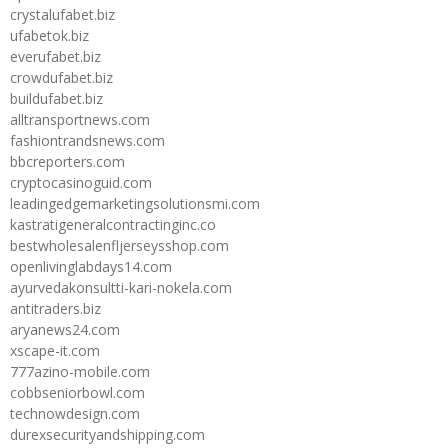
crystalufabet.biz
ufabetok.biz
everufabet.biz
crowdufabet.biz
buildufabet.biz
alltransportnews.com
fashiontrandsnews.com
bbcreporters.com
cryptocasinoguid.com
leadingedgemarketingsolutionsmi.com
kastratigeneralcontractinginc.co
bestwholesalenfljerseysshop.com
openlivinglabdays14.com
ayurvedakonsultti-kari-nokela.com
antitraders.biz
aryanews24.com
xscape-it.com
777azino-mobile.com
cobbseniorbowl.com
technowdesign.com
durexsecurityandshipping.com