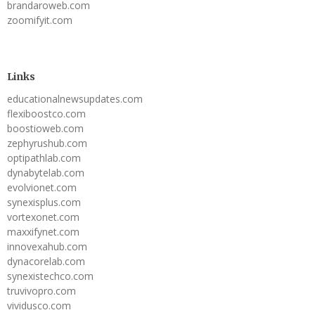
brandaroweb.com
zoomifyit.com
Links
educationalnewsupdates.com
flexiboostco.com
boostioweb.com
zephyrushub.com
optipathlab.com
dynabytelab.com
evolvionet.com
synexisplus.com
vortexonet.com
maxxifynet.com
innovexahub.com
dynacorelab.com
synexistechco.com
truvivopro.com
vividusco.com