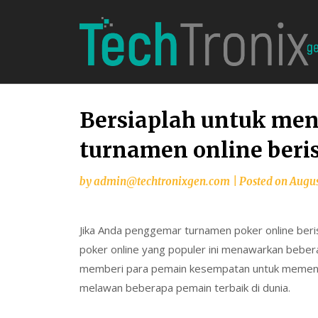
Skip
to
content
Bersiaplah untuk me
turnamen online beri
by
admin@techtronixgen.com
|
Posted on
Augus
Jika Anda penggemar turnamen poker online beri
poker online yang populer ini menawarkan beberap
memberi para pemain kesempatan untuk memena
melawan beberapa pemain terbaik di dunia.