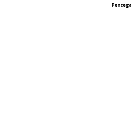
Penceg