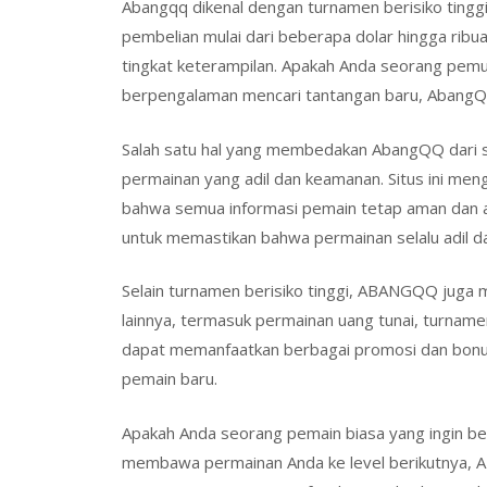
Abangqq dikenal dengan turnamen berisiko tinggi
pembelian mulai dari beberapa dolar hingga ribu
tingkat keterampilan. Apakah Anda seorang pemu
berpengalaman mencari tantangan baru, AbangQQ 
Salah satu hal yang membedakan AbangQQ dari sit
permainan yang adil dan keamanan. Situs ini men
bahwa semua informasi pemain tetap aman dan am
untuk memastikan bahwa permainan selalu adil d
Selain turnamen berisiko tinggi, ABANGQQ juga
lainnya, termasuk permainan uang tunai, turnam
dapat memanfaatkan berbagai promosi dan bonu
pemain baru.
Apakah Anda seorang pemain biasa yang ingin be
membawa permainan Anda ke level berikutnya, A