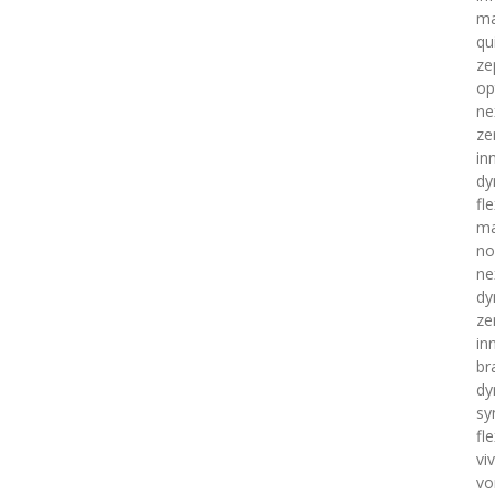
ma
qu
ze
op
ne
ze
in
dy
fl
ma
no
ne
dy
ze
in
br
dy
sy
fl
vi
vo