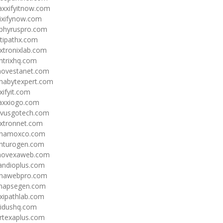
xxifyitnow.com
ixifynow.com
phyruspro.com
tipathx.com
xtronixlab.com
ntrixhq.com
novestanet.com
nabytexpert.com
exifyit.com
xxiogo.com
vusgotech.com
xtronnet.com
namoxco.com
nturogen.com
novexaweb.com
andioplus.com
nawebpro.com
napsegen.com
exipathlab.com
vidushq.com
rtexaplus.com