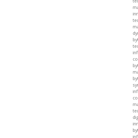
te
ma
in
te
ma
dy
by
te
in
co
by
ma
by
sy
in
co
ma
te
di
in
by
in