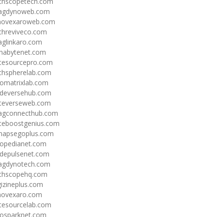
chscopetech.com
gdynoweb.com
novexaroweb.com
chreviveco.com
glinkaro.com
nabytenet.com
tesourcepro.com
chspherelab.com
fomatrixlab.com
deversehub.com
teverseweb.com
gconnecthub.com
teboostgenius.com
napsegoplus.com
fopedianet.com
depulsenet.com
gdynotech.com
chscopehq.com
gizineplus.com
novexaro.com
tesourcelab.com
fosparknet.com