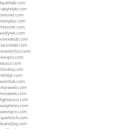
tipathlab.com
nabytelab.com
olvionet.com
nexisplus.com
rtexonet.com
xxifynet.com
novexahub.com
nacorelab.com
nexistechco.com
uvivopro.com
vidusco.com
rtexahq.com
nithifyit.com
xxiohub.com
phyraweb.com
rtexaweb.com
tigeniusco.com
vuspherex.com
vaevopro.com
usparktech.com
ubrandzhq.com