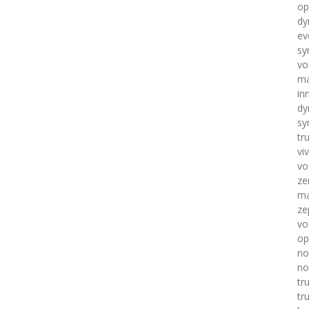
op
dy
ev
sy
vo
ma
in
dy
sy
tr
vi
vo
ze
ma
ze
vo
op
no
no
tr
tr