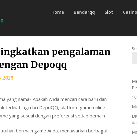
Situs
Home
Bandarqq
Slot
Casin
Bandarqq
dengan
Pengalaman
Bermain
Se
ningkatkan pengalaman
Terbaik
dengan Depoqq
untuk
Pemain
6, 2025
Me
Pe
10
a yang sama? Apakah Anda mencari cara baru dan
Me
k terlihat lagi dari DepoQQ, platform game online
e yang sesuai dengan preferensi setiap pemain.
Di
da
butuhan bermain game Anda, menawarkan berbagai
Me