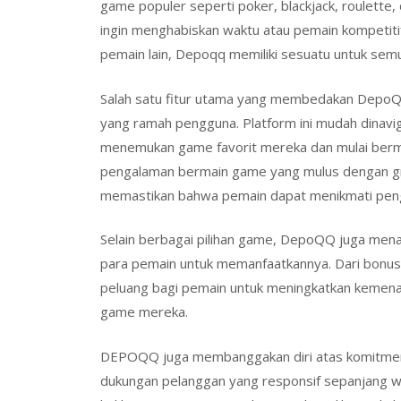
game populer seperti poker, blackjack, roulette
ingin menghabiskan waktu atau pemain kompetiti
pemain lain, Depoqq memiliki sesuatu untuk sem
Salah satu fitur utama yang membedakan DepoQQ
yang ramah pengguna. Platform ini mudah dinav
menemukan game favorit mereka dan mulai berm
pengalaman bermain game yang mulus dengan graf
memastikan bahwa pemain dapat menikmati pen
Selain berbagai pilihan game, DepoQQ juga men
para pemain untuk memanfaatkannya. Dari bonus 
peluang bagi pemain untuk meningkatkan kemen
game mereka.
DEPOQQ juga membanggakan diri atas komitme
dukungan pelanggan yang responsif sepanjang 