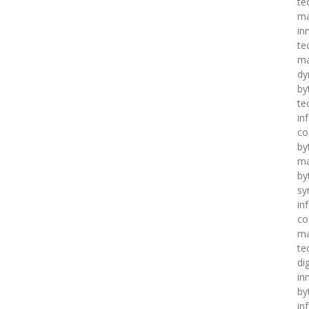
te
ma
in
te
ma
dy
by
te
in
co
by
ma
by
sy
in
co
ma
te
di
in
by
in