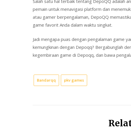
Salah satu hal terbaik tentang DepoQQ adalah
pemain untuk menavigasi platform dan menemuk
atau gamer berpengalaman, DepoQQ memastikan
game favorit Anda dalam waktu singkat.
Jadi mengapa puas dengan pengalaman game yang
kemungkinan dengan Depoqq? Bergabunglah den
kegembiraan game di Depoqq, dan bawa pengalama
Bandarqq
pkv games
Rela