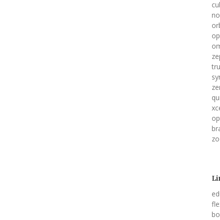
cu
no
or
op
om
ze
tr
sy
ze
qu
xc
op
br
zo
Li
ed
fl
bo