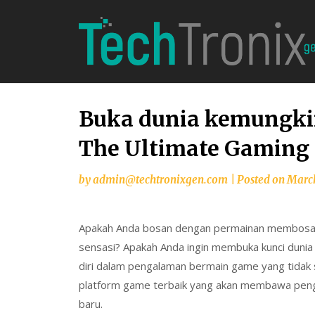
Skip
to
content
Buka dunia kemungk
The Ultimate Gaming
by
admin@techtronixgen.com
|
Posted on
March
Apakah Anda bosan dengan permainan membosank
sensasi? Apakah Anda ingin membuka kunci dun
diri dalam pengalaman bermain game yang tidak se
platform game terbaik yang akan membawa peng
baru.