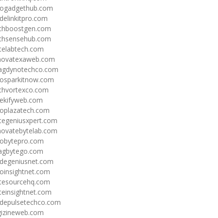
fogadgethub.com
delinkitpro.com
chboostgen.com
chsensehub.com
telabtech.com
novatexaweb.com
gdynotechco.com
fosparkitnow.com
chvortexco.com
ekifyweb.com
foplazatech.com
tegeniusxpert.com
novatebytelab.com
fobytepro.com
gbytego.com
degeniusnet.com
foinsightnet.com
tesourcehq.com
teinsightnet.com
depulsetechco.com
gizineweb.com