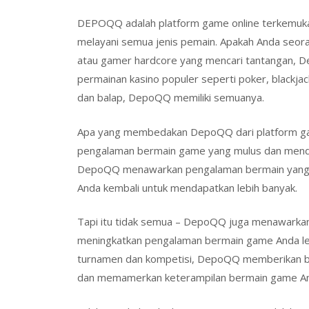
DEPOQQ adalah platform game online terkemu
melayani semua jenis pemain. Apakah Anda seor
atau gamer hardcore yang mencari tantangan, De
permainan kasino populer seperti poker, blackjac
dan balap, DepoQQ memiliki semuanya.
Apa yang membedakan DepoQQ dari platform ga
pengalaman bermain game yang mulus dan mendal
DepoQQ menawarkan pengalaman bermain yang b
Anda kembali untuk mendapatkan lebih banyak.
Tapi itu tidak semua – DepoQQ juga menawarkan
meningkatkan pengalaman bermain game Anda lebi
turnamen dan kompetisi, DepoQQ memberikan b
dan memamerkan keterampilan bermain game A