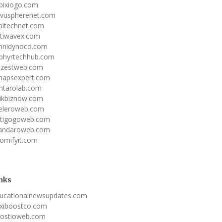
bixiogo.com
vuspherenet.com
bitechnet.com
tiwavex.com
nidynoco.com
phyrtechhub.com
uzestweb.com
napsexpert.com
ntarolab.com
ikbiznow.com
eleroweb.com
tigogoweb.com
andaroweb.com
omifyit.com
nks
ucationalnewsupdates.com
exiboostco.com
ostioweb.com