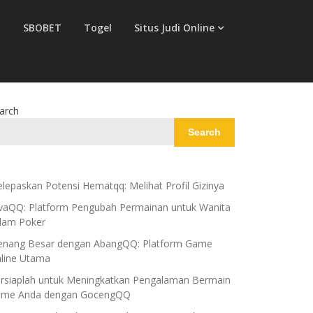
o
SBOBET
Togel
Situs Judi Online
arch
Search
lepaskan Potensi Hematqq: Melihat Profil Gizinya
vaQQ: Platform Pengubah Permainan untuk Wanita
lam Poker
nang Besar dengan AbangQQ: Platform Game
line Utama
rsiaplah untuk Meningkatkan Pengalaman Bermain
me Anda dengan GocengQQ