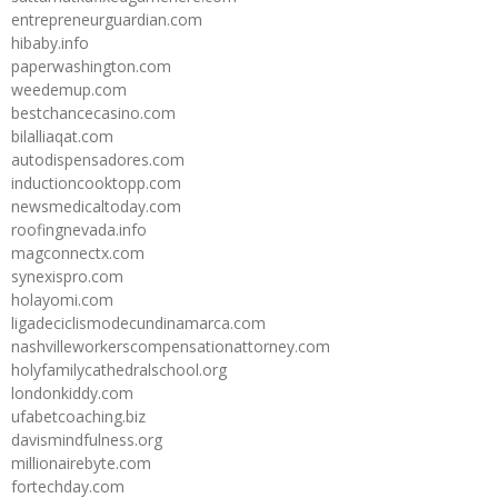
entrepreneurguardian.com
hibaby.info
paperwashington.com
weedemup.com
bestchancecasino.com
bilalliaqat.com
autodispensadores.com
inductioncooktopp.com
newsmedicaltoday.com
roofingnevada.info
magconnectx.com
synexispro.com
holayomi.com
ligadeciclismodecundinamarca.com
nashvilleworkerscompensationattorney.com
holyfamilycathedralschool.org
londonkiddy.com
ufabetcoaching.biz
davismindfulness.org
millionairebyte.com
fortechday.com