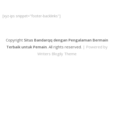
[xyz-ips snippet="footer-backlinks"]
Copyright
Situs Bandarqq dengan Pengalaman Bermain
Terbaik untuk Pemain
. All rights reserved.
| Powered by
Writers Blogily Theme