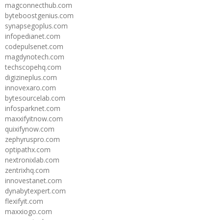
magconnecthub.com
byteboostgenius.com
synapsegoplus.com
infopedianet.com
codepulsenet.com
magdynotech.com
techscopehq.com
digizineplus.com
innovexaro.com
bytesourcelab.com
infosparknet.com
maxxifyitnow.com
quixifynow.com
zephyruspro.com
optipathx.com
nextronixlab.com
zentrixhq.com
innovestanet.com
dynabytexpert.com
flexifyit.com
maxxiogo.com