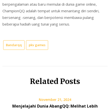
berpengalaman atau baru memulai di dunia game online,
ChampionQQ adalah tempat untuk menantang diri sendiri,
bersenang -senang, dan berpotensi membawa pulang
beberapa hadiah uang tunai yang serius.
Bandarqq
pkv games
Related Posts
November 21, 2024
Menjelajahi Dunia AbangQQ: Melihat Lebih