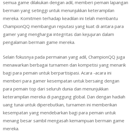
semua game dilakukan dengan adil, memberi pemain lapangan
bermain yang setinggi untuk menunjukkan keterampilan
mereka. Komitmen terhadap keadilan ini telah membantu
ChampionQQ membangun reputasi yang kuat di antara para
gamer yang menghargai integritas dan kejujuran dalam
pengalaman bermain game mereka.
Selain fokusnya pada permainan yang adil, ChampionQQ juga
menawarkan berbagai turnamen dan kompetisi yang menarik
bagi para pemain untuk berpartisipasi. Acara -acara ini
memberi para gamer kesempatan untuk bersaing dengan
para pemain top dari seluruh dunia dan menunjukkan
keterampilan mereka di panggung global. Dan dengan hadiah
uang tunai untuk diperebutkan, turnamen ini memberikan
kesempatan yang mendebarkan bagi para pemain untuk
menang besar sambil mengasah kemampuan bermain game
mereka.