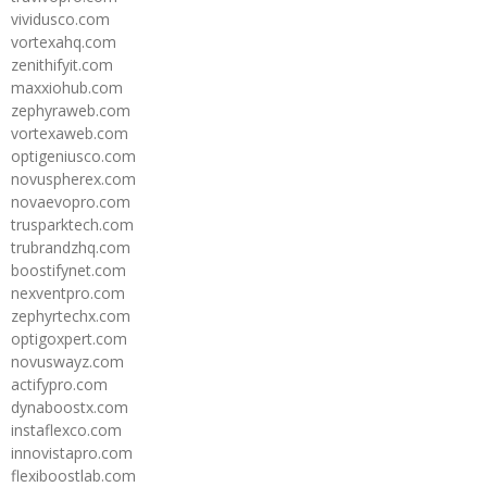
vividusco.com
vortexahq.com
zenithifyit.com
maxxiohub.com
zephyraweb.com
vortexaweb.com
optigeniusco.com
novuspherex.com
novaevopro.com
trusparktech.com
trubrandzhq.com
boostifynet.com
nexventpro.com
zephyrtechx.com
optigoxpert.com
novuswayz.com
actifypro.com
dynaboostx.com
instaflexco.com
innovistapro.com
flexiboostlab.com