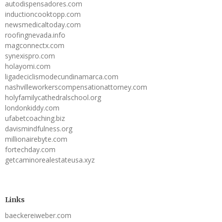
autodispensadores.com
inductioncooktopp.com
newsmedicaltoday.com
roofingnevada.info
magconnectx.com
synexispro.com
holayomi.com
ligadeciclismodecundinamarca.com
nashvilleworkerscompensationattorney.com
holyfamilycathedralschool.org
londonkiddy.com
ufabetcoaching.biz
davismindfulness.org
millionairebyte.com
fortechday.com
getcaminorealestateusa.xyz
Links
baeckereiweber.com