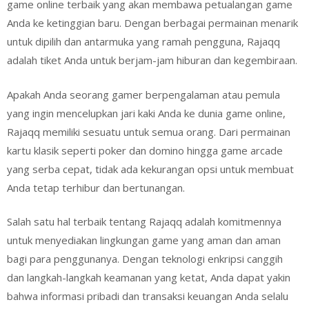
game online terbaik yang akan membawa petualangan game
Anda ke ketinggian baru. Dengan berbagai permainan menarik
untuk dipilih dan antarmuka yang ramah pengguna, Rajaqq
adalah tiket Anda untuk berjam-jam hiburan dan kegembiraan.
Apakah Anda seorang gamer berpengalaman atau pemula
yang ingin mencelupkan jari kaki Anda ke dunia game online,
Rajaqq memiliki sesuatu untuk semua orang. Dari permainan
kartu klasik seperti poker dan domino hingga game arcade
yang serba cepat, tidak ada kekurangan opsi untuk membuat
Anda tetap terhibur dan bertunangan.
Salah satu hal terbaik tentang Rajaqq adalah komitmennya
untuk menyediakan lingkungan game yang aman dan aman
bagi para penggunanya. Dengan teknologi enkripsi canggih
dan langkah-langkah keamanan yang ketat, Anda dapat yakin
bahwa informasi pribadi dan transaksi keuangan Anda selalu