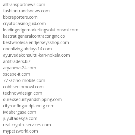
alltransportnews.com
fashiontrandsnews.com
bbcreporters.com
cryptocasinoguid.com
leadingedgemarketingsolutionsmi.com
kastratigeneralcontractinginc.co
bestwholesalenfljerseysshop.com
openlivinglabdays14.com
ayurvedakonsultti-kari-nokela.com
antitraders.biz
aryanews24.com
xscape-it.com
777azino-mobile.com
cobbseniorbowl.com
technowdesign.com
durexsecurityandshipping.com
cityroofingandplannig.com
ivdabergasa.com
juyultadesga.com
real-crypto-services.com
mypetzworld.com