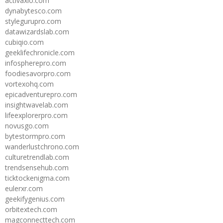
activaxio.com
dynabytesco.com
stylegurupro.com
datawizardslab.com
cubiqio.com
geeklifechronicle.com
infospherepro.com
foodiesavorpro.com
vortexohq.com
epicadventurepro.com
insightwavelab.com
lifeexplorerpro.com
novusgo.com
bytestormpro.com
wanderlustchrono.com
culturetrendlab.com
trendsensehub.com
ticktockenigma.com
eulerxr.com
geekifygenius.com
orbitextech.com
magconnecttech.com