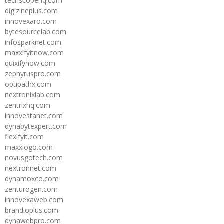
techscopehq.com
digizineplus.com
innovexaro.com
bytesourcelab.com
infosparknet.com
maxxifyitnow.com
quixifynow.com
zephyruspro.com
optipathx.com
nextronixlab.com
zentrixhq.com
innovestanet.com
dynabytexpert.com
flexifyit.com
maxxiogo.com
novusgotech.com
nextronnet.com
dynamoxco.com
zenturogen.com
innovexaweb.com
brandioplus.com
dynawebpro.com