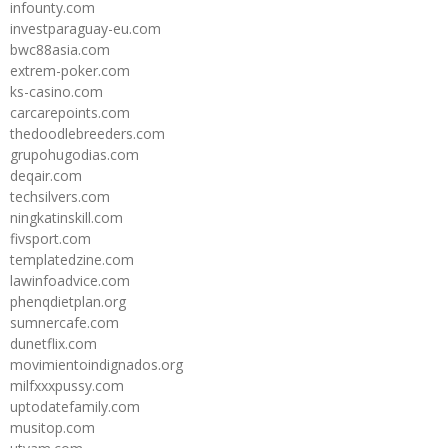
infounty.com
investparaguay-eu.com
bwc88asia.com
extrem-poker.com
ks-casino.com
carcarepoints.com
thedoodlebreeders.com
grupohugodias.com
deqair.com
techsilvers.com
ningkatinskill.com
fivsport.com
templatedzine.com
lawinfoadvice.com
phenqdietplan.org
sumnercafe.com
dunetflix.com
movimientoindignados.org
milfxxxpussy.com
uptodatefamily.com
musitop.com