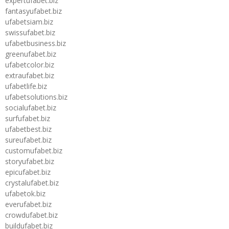
expertufabet.biz
fantasyufabet.biz
ufabetsiam.biz
swissufabet.biz
ufabetbusiness.biz
greenufabet.biz
ufabetcolor.biz
extraufabet.biz
ufabetlife.biz
ufabetsolutions.biz
socialufabet.biz
surfufabet.biz
ufabetbest.biz
sureufabet.biz
customufabet.biz
storyufabet.biz
epicufabet.biz
crystalufabet.biz
ufabetok.biz
everufabet.biz
crowdufabet.biz
buildufabet.biz