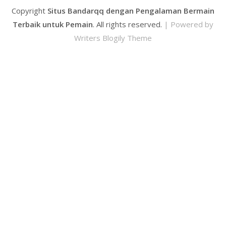
Copyright
Situs Bandarqq dengan Pengalaman Bermain
Terbaik untuk Pemain
. All rights reserved.
| Powered by
Writers Blogily Theme