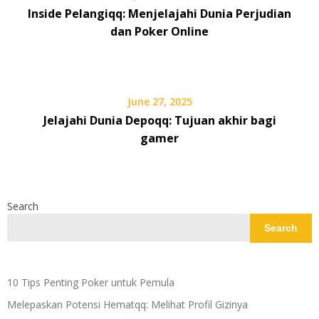
Inside Pelangiqq: Menjelajahi Dunia Perjudian
dan Poker Online
June 27, 2025
Jelajahi Dunia Depoqq: Tujuan akhir bagi
gamer
Search
Search
10 Tips Penting Poker untuk Pemula
Melepaskan Potensi Hematqq: Melihat Profil Gizinya