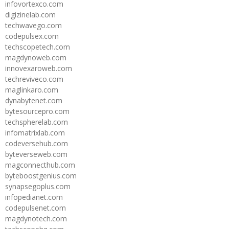
infovortexco.com
digizinelab.com
techwavego.com
codepulsex.com
techscopetech.com
magdynoweb.com
innovexaroweb.com
techreviveco.com
maglinkaro.com
dynabytenet.com
bytesourcepro.com
techspherelab.com
infomatrixlab.com
codeversehub.com
byteverseweb.com
magconnecthub.com
byteboostgenius.com
synapsegoplus.com
infopedianet.com
codepulsenet.com
magdynotech.com