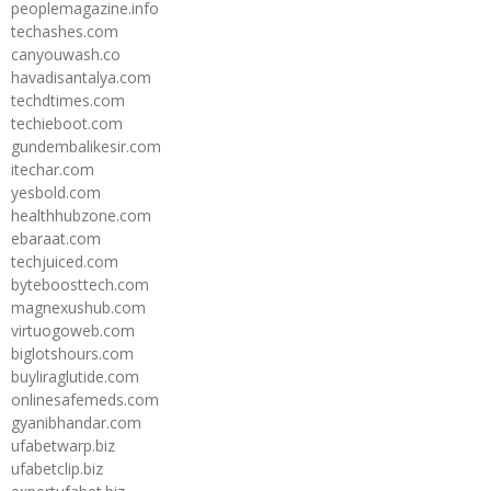
peoplemagazine.info
techashes.com
canyouwash.co
havadisantalya.com
techdtimes.com
techieboot.com
gundembalikesir.com
itechar.com
yesbold.com
healthhubzone.com
ebaraat.com
techjuiced.com
byteboosttech.com
magnexushub.com
virtuogoweb.com
biglotshours.com
buyliraglutide.com
onlinesafemeds.com
gyanibhandar.com
ufabetwarp.biz
ufabetclip.biz