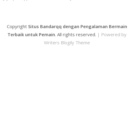
Copyright
Situs Bandarqq dengan Pengalaman Bermain
Terbaik untuk Pemain
. All rights reserved.
| Powered by
Writers Blogily Theme