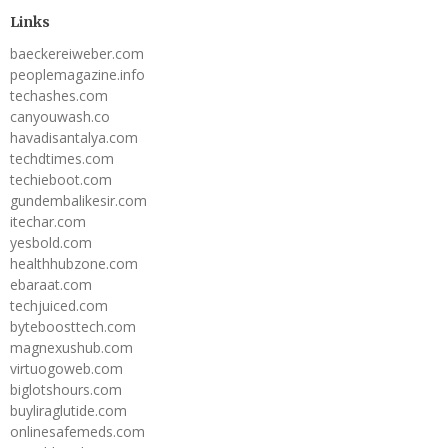
Links
baeckereiweber.com
peoplemagazine.info
techashes.com
canyouwash.co
havadisantalya.com
techdtimes.com
techieboot.com
gundembalikesir.com
itechar.com
yesbold.com
healthhubzone.com
ebaraat.com
techjuiced.com
byteboosttech.com
magnexushub.com
virtuogoweb.com
biglotshours.com
buyliraglutide.com
onlinesafemeds.com