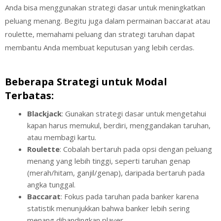
Anda bisa menggunakan strategi dasar untuk meningkatkan
peluang menang. Begitu juga dalam permainan baccarat atau
roulette, memahami peluang dan strategi taruhan dapat
membantu Anda membuat keputusan yang lebih cerdas.
Beberapa Strategi untuk Modal
Terbatas:
Blackjack
: Gunakan strategi dasar untuk mengetahui
kapan harus memukul, berdiri, menggandakan taruhan,
atau membagi kartu.
Roulette
: Cobalah bertaruh pada opsi dengan peluang
menang yang lebih tinggi, seperti taruhan genap
(merah/hitam, ganjil/genap), daripada bertaruh pada
angka tunggal.
Baccarat
: Fokus pada taruhan pada banker karena
statistik menunjukkan bahwa banker lebih sering
menang dibandingkan player.