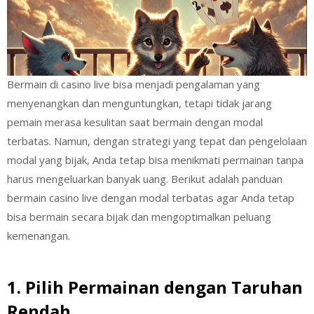
Bermain di casino live bisa menjadi pengalaman yang
menyenangkan dan menguntungkan, tetapi tidak jarang
pemain merasa kesulitan saat bermain dengan modal
terbatas. Namun, dengan strategi yang tepat dan pengelolaan
modal yang bijak, Anda tetap bisa menikmati permainan tanpa
harus mengeluarkan banyak uang. Berikut adalah panduan
bermain casino live dengan modal terbatas agar Anda tetap
bisa bermain secara bijak dan mengoptimalkan peluang
kemenangan.
1. Pilih Permainan dengan Taruhan
Rendah