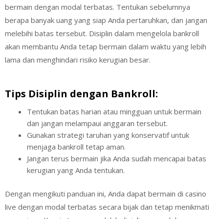
bermain dengan modal terbatas. Tentukan sebelumnya
berapa banyak uang yang siap Anda pertaruhkan, dan jangan
melebihi batas tersebut. Disiplin dalam mengelola bankroll
akan membantu Anda tetap bermain dalam waktu yang lebih
lama dan menghindari risiko kerugian besar.
Tips Disiplin dengan Bankroll:
Tentukan batas harian atau mingguan untuk bermain
dan jangan melampaui anggaran tersebut.
Gunakan strategi taruhan yang konservatif untuk
menjaga bankroll tetap aman.
Jangan terus bermain jika Anda sudah mencapai batas
kerugian yang Anda tentukan.
Dengan mengikuti panduan ini, Anda dapat bermain di casino
live dengan modal terbatas secara bijak dan tetap menikmati