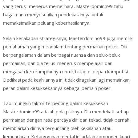
yang terus -menerus memelihara, Masterdomino99 tahu
bagaimana menyesuaikan pendekatannya untuk
memaksimalkan peluang keberhasilannya.
Selain kecakapan strategisnya, Masterdomino99 juga memiliki
pemahaman yang mendalam tentang permainan poker. Dia
berpengalaman dalam berbagai nuansa dan seluk-beluk
permainan, dan dia terus-menerus mempelajari dan
mengasah keterampilannya untuk tetap di depan kompetisi.
Dedikasi pada keahliannya ini tidak diragukan lagi memainkan
peran dalam kesuksesannya sebagai pemain poker.
Tapi mungkin faktor terpenting dalam kesuksesan
Masterdomino99 adalah pola pikirnya. Dia mendekati setiap
permainan dengan rasa percaya diri dan tekad, tidak pernah
membiarkan dirinya terguncang oleh kekalahan atau
kemunduran. Ketangguhan mental ini adalah komponen kunci