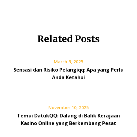
Related Posts
March 5, 2025
Sensasi dan Risiko Pelangiqq: Apa yang Perlu
Anda Ketahui
November 10, 2025
Temui DatukQQ: Dalang di Balik Kerajaan
Kasino Online yang Berkembang Pesat