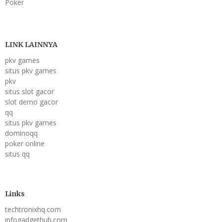
Poker
LINK LAINNYA
pkv games
situs pkv games
pkv
situs slot gacor
slot demo gacor
qq
situs pkv games
dominoqq
poker online
situs qq
Links
techtronixhq.com
infogadgethub.com