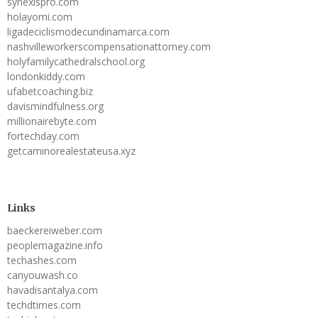
synexispro.com
holayomi.com
ligadeciclismodecundinamarca.com
nashvilleworkerscompensationattorney.com
holyfamilycathedralschool.org
londonkiddy.com
ufabetcoaching.biz
davismindfulness.org
millionairebyte.com
fortechday.com
getcaminorealestateusa.xyz
Links
baeckereiweber.com
peoplemagazine.info
techashes.com
canyouwash.co
havadisantalya.com
techdtimes.com