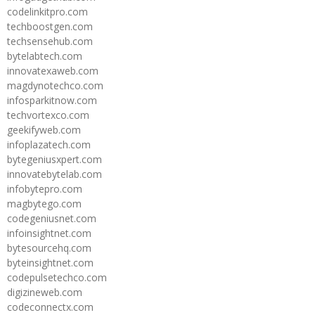
codelinkitpro.com
techboostgen.com
techsensehub.com
bytelabtech.com
innovatexaweb.com
magdynotechco.com
infosparkitnow.com
techvortexco.com
geekifyweb.com
infoplazatech.com
bytegeniusxpert.com
innovatebytelab.com
infobytepro.com
magbytego.com
codegeniusnet.com
infoinsightnet.com
bytesourcehq.com
byteinsightnet.com
codepulsetechco.com
digizineweb.com
codeconnectx.com