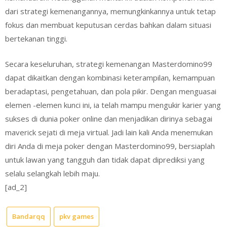
dari strategi kemenangannya, memungkinkannya untuk tetap
fokus dan membuat keputusan cerdas bahkan dalam situasi
bertekanan tinggi.
Secara keseluruhan, strategi kemenangan Masterdomino99
dapat dikaitkan dengan kombinasi keterampilan, kemampuan
beradaptasi, pengetahuan, dan pola pikir. Dengan menguasai
elemen -elemen kunci ini, ia telah mampu mengukir karier yang
sukses di dunia poker online dan menjadikan dirinya sebagai
maverick sejati di meja virtual. Jadi lain kali Anda menemukan
diri Anda di meja poker dengan Masterdomino99, bersiaplah
untuk lawan yang tangguh dan tidak dapat diprediksi yang
selalu selangkah lebih maju.
[ad_2]
Bandarqq
pkv games