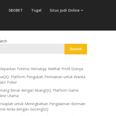
o
SBOBET
Togel
Situs Judi Online
arch
Search
lepaskan Potensi Hematqq: Melihat Profil Gizinya
vaQQ: Platform Pengubah Permainan untuk Wanita
lam Poker
nang Besar dengan AbangQQ: Platform Game
line Utama
rsiaplah untuk Meningkatkan Pengalaman Bermain
me Anda dengan GocengQQ