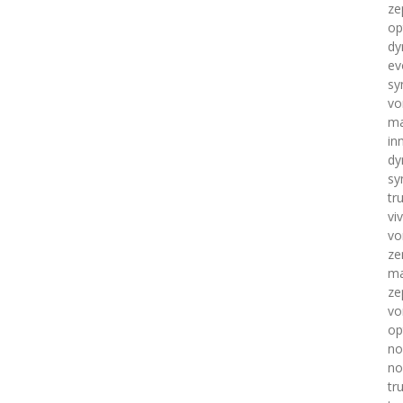
ze
op
dy
ev
sy
vo
ma
in
dy
sy
tr
vi
vo
ze
ma
ze
vo
op
no
no
tr