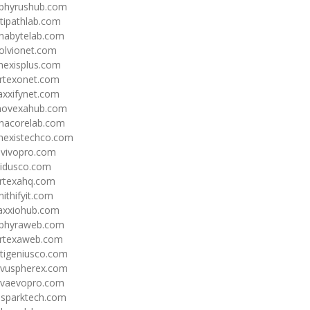
phyrushub.com
tipathlab.com
nabytelab.com
olvionet.com
nexisplus.com
rtexonet.com
xxifynet.com
novexahub.com
nacorelab.com
nexistechco.com
uvivopro.com
vidusco.com
rtexahq.com
nithifyit.com
xxiohub.com
phyraweb.com
rtexaweb.com
tigeniusco.com
vuspherex.com
vaevopro.com
usparktech.com