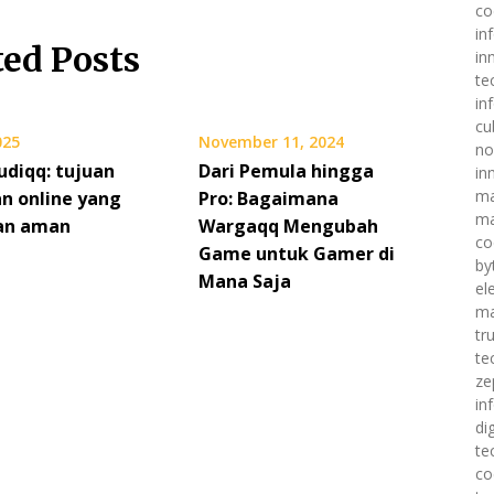
co
in
ted Posts
in
te
in
cu
025
November 11, 2024
no
udiqq: tujuan
Dari Pemula hingga
in
ma
an online yang
Pro: Bagaimana
ma
an aman
Wargaqq Mengubah
co
Game untuk Gamer di
by
Mana Saja
el
ma
tr
te
ze
in
di
te
co