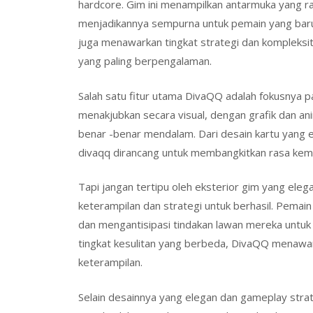
hardcore. Gim ini menampilkan antarmuka yang r
menjadikannya sempurna untuk pemain yang baru 
juga menawarkan tingkat strategi dan kompleksi
yang paling berpengalaman.
Salah satu fitur utama DivaQQ adalah fokusnya p
menakjubkan secara visual, dengan grafik dan a
benar -benar mendalam. Dari desain kartu yang e
divaqq dirancang untuk membangkitkan rasa ke
Tapi jangan tertipu oleh eksterior gim yang el
keterampilan dan strategi untuk berhasil. Pema
dan mengantisipasi tindakan lawan mereka untuk
tingkat kesulitan yang berbeda, DivaQQ menawar
keterampilan.
Selain desainnya yang elegan dan gameplay stra