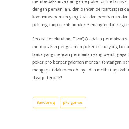
membedakannya dari game poker online lainnya
dengan pemain lain, dan bahkan berpartisipasi
komunitas pemain yang kuat dan pembaruan dan 
peluang tanpa akhir untuk kesenangan dan kegem
Secara keseluruhan, DivaQQ adalah permainan 
menciptakan pengalaman poker online yang bena
biasa yang mencari permainan yang penuh gaya
poker pro berpengalaman mencari tantangan baru
mengapa tidak mencobanya dan melihat apakah An
divaqq terbaik?
Bandarqq
pkv games