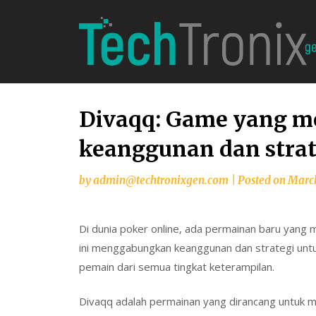
Skip
to
content
Divaqq: Game yang 
keanggunan dan strate
by
admin@techtronixgen.com
|
Posted on
March
Di dunia poker online, ada permainan baru yang 
ini menggabungkan keanggunan dan strategi unt
pemain dari semua tingkat keterampilan.
Divaqq adalah permainan yang dirancang untuk 