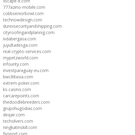
xscape-it.com
777azino-mobile.com
cobbseniorbowl.com
technowdesign.com
durexsecurityandshipping.com
cityroofingandplannig.com
ivdabergasa.com
juyultadesga.com
real-crypto-services.com
mypetzworld.com
infounty.com
investparaguay-eu.com
bwc88asia.com
extrem-poker.com
ks-casino.com
carcarepoints.com
thedoodlebreeders.com
grupohugodias.com
deqair.com
techsilvers.com
ningkatinskill.com
fivsport.com