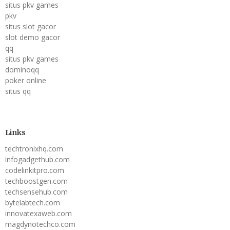
situs pkv games
pkv
situs slot gacor
slot demo gacor
qq
situs pkv games
dominoqq
poker online
situs qq
Links
techtronixhq.com
infogadgethub.com
codelinkitpro.com
techboostgen.com
techsensehub.com
bytelabtech.com
innovatexaweb.com
magdynotechco.com