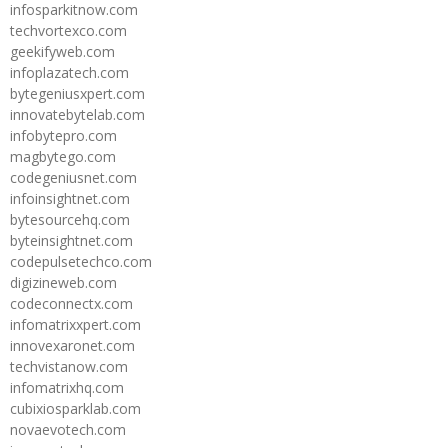
infosparkitnow.com
techvortexco.com
geekifyweb.com
infoplazatech.com
bytegeniusxpert.com
innovatebytelab.com
infobytepro.com
magbytego.com
codegeniusnet.com
infoinsightnet.com
bytesourcehq.com
byteinsightnet.com
codepulsetechco.com
digizineweb.com
codeconnectx.com
infomatrixxpert.com
innovexaronet.com
techvistanow.com
infomatrixhq.com
cubixiosparklab.com
novaevotech.com