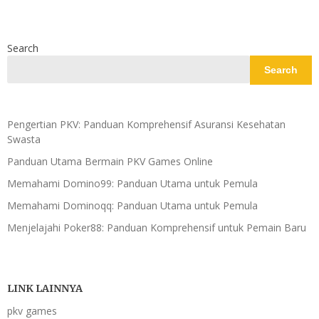
Search
Search
Pengertian PKV: Panduan Komprehensif Asuransi Kesehatan
Swasta
Panduan Utama Bermain PKV Games Online
Memahami Domino99: Panduan Utama untuk Pemula
Memahami Dominoqq: Panduan Utama untuk Pemula
Menjelajahi Poker88: Panduan Komprehensif untuk Pemain Baru
LINK LAINNYA
pkv games