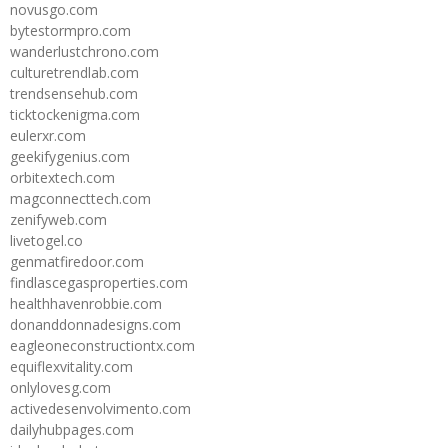
novusgo.com
bytestormpro.com
wanderlustchrono.com
culturetrendlab.com
trendsensehub.com
ticktockenigma.com
eulerxr.com
geekifygenius.com
orbitextech.com
magconnecttech.com
zenifyweb.com
livetogel.co
genmatfiredoor.com
findlascegasproperties.com
healthhavenrobbie.com
donanddonnadesigns.com
eagleoneconstructiontx.com
equiflexvitality.com
onlylovesg.com
activedesenvolvimento.com
dailyhubpages.com