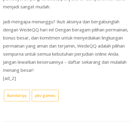
menjadi sangat mudah.
Jadi mengapa menunggu? Ikuti aksinya dan bergabunglah
dengan WedeQQ hari ini! Dengan beragam pilihan permainan,
bonus besar, dan komitmen untuk menyediakan lingkungan
permainan yang aman dan terjamin, WedeQQ adalah pilihan
sempurna untuk semua kebutuhan perjudian online Anda.
Jangan lewatkan keseruannya – daftar sekarang dan mulailah
menang besar!
[ad_2]
Bandarqq
pkv games