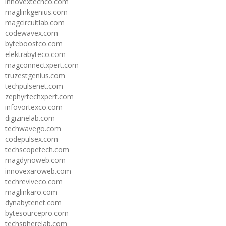
innovextechco.com
maglinkgenius.com
magcircuitlab.com
codewavex.com
byteboostco.com
elektrabyteco.com
magconnectxpert.com
truzestgenius.com
techpulsenet.com
zephyrtechxpert.com
infovortexco.com
digizinelab.com
techwavego.com
codepulsex.com
techscopetech.com
magdynoweb.com
innovexaroweb.com
techreviveco.com
maglinkaro.com
dynabytenet.com
bytesourcepro.com
techspherelab.com