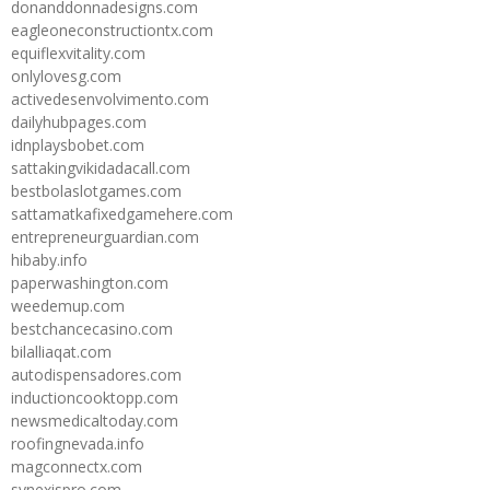
donanddonnadesigns.com
eagleoneconstructiontx.com
equiflexvitality.com
onlylovesg.com
activedesenvolvimento.com
dailyhubpages.com
idnplaysbobet.com
sattakingvikidadacall.com
bestbolaslotgames.com
sattamatkafixedgamehere.com
entrepreneurguardian.com
hibaby.info
paperwashington.com
weedemup.com
bestchancecasino.com
bilalliaqat.com
autodispensadores.com
inductioncooktopp.com
newsmedicaltoday.com
roofingnevada.info
magconnectx.com
synexispro.com