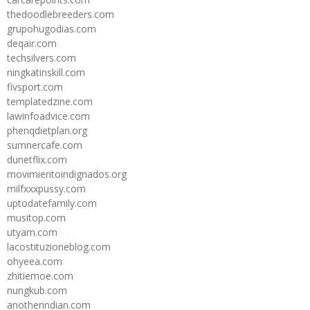
thedoodlebreeders.com
grupohugodias.com
deqair.com
techsilvers.com
ningkatinskill.com
fivsport.com
templatedzine.com
lawinfoadvice.com
phenqdietplan.org
sumnercafe.com
dunetflix.com
movimientoindignados.org
milfxxxpussy.com
uptodatefamily.com
musitop.com
utyam.com
lacostituzioneblog.com
ohyeea.com
zhitiemoe.com
nungkub.com
anotherindian.com