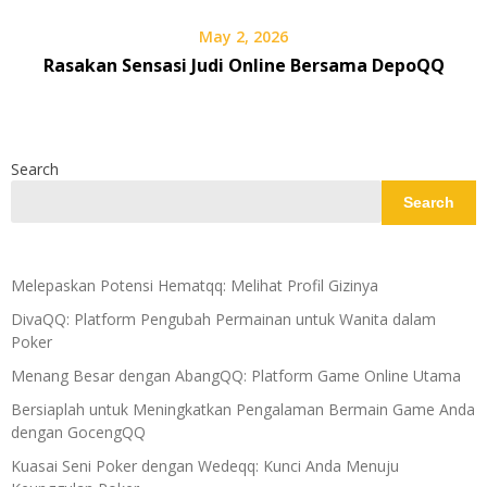
May 2, 2026
Rasakan Sensasi Judi Online Bersama DepoQQ
Search
Search
Melepaskan Potensi Hematqq: Melihat Profil Gizinya
DivaQQ: Platform Pengubah Permainan untuk Wanita dalam
Poker
Menang Besar dengan AbangQQ: Platform Game Online Utama
Bersiaplah untuk Meningkatkan Pengalaman Bermain Game Anda
dengan GocengQQ
Kuasai Seni Poker dengan Wedeqq: Kunci Anda Menuju