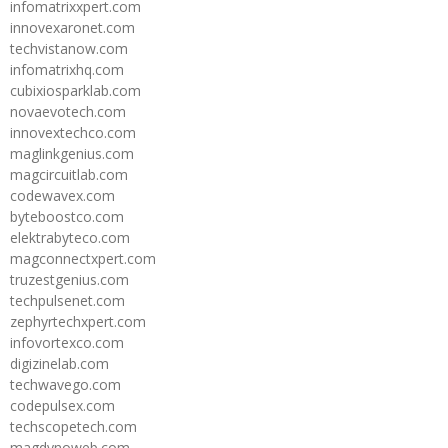
infomatrixxpert.com
innovexaronet.com
techvistanow.com
infomatrixhq.com
cubixiosparklab.com
novaevotech.com
innovextechco.com
maglinkgenius.com
magcircuitlab.com
codewavex.com
byteboostco.com
elektrabyteco.com
magconnectxpert.com
truzestgenius.com
techpulsenet.com
zephyrtechxpert.com
infovortexco.com
digizinelab.com
techwavego.com
codepulsex.com
techscopetech.com
magdynoweb.com