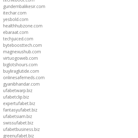
gundembalikesir.com
itechar.com
yesbold.com
healthhubzone.com
ebaraat.com
techjuiced.com
byteboosttech.com
magnexushub.com
virtuogoweb.com
biglotshours.com
buyliraglutide.com
onlinesafemeds.com
gyanibhandar.com
ufabetwarp.biz
ufabetclip.biz
expertufabet.biz
fantasyufabet.biz
ufabetsiam.biz
swissufabet.biz
ufabetbusiness.biz
greenufabet.biz