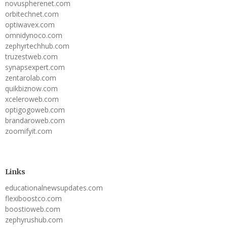
novuspherenet.com
orbitechnet.com
optiwavex.com
omnidynoco.com
zephyrtechhub.com
truzestweb.com
synapsexpert.com
zentarolab.com
quikbiznow.com
xceleroweb.com
optigogoweb.com
brandaroweb.com
zoomifyit.com
Links
educationalnewsupdates.com
flexiboostco.com
boostioweb.com
zephyrushub.com