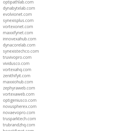
optipathlab.com
dynabytelab.com
evolvionet.com
synexisplus.com
vortexonet.com
maxxifynet.com
innovexahub.com
dynacorelab.com
synexistechco.com
truvivopro.com
vividusco.com
vortexahq.com
zenithifyit.com
maxxiohub.com
zephyraweb.com
vortexaweb.com
optigeniusco.com
novuspherex.com
novaevopro.com
trusparktech.com
trubrandzhq.com
boostifynet.com