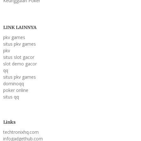
Keunggulan Poker
LINK LAINNYA
pkv games
situs pkv games
pkv
situs slot gacor
slot demo gacor
qq
situs pkv games
dominoqq
poker online
situs qq
Links
techtronixhq.com
infogadgethub.com