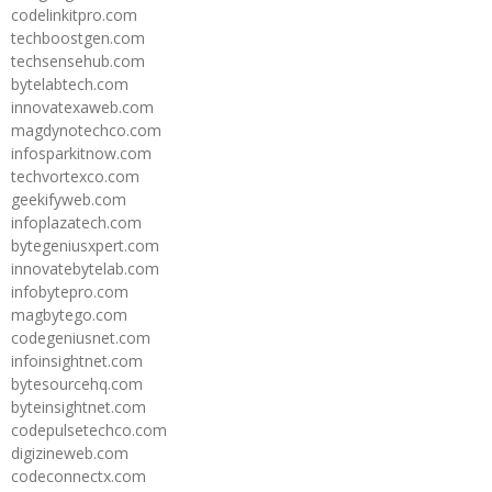
codelinkitpro.com
techboostgen.com
techsensehub.com
bytelabtech.com
innovatexaweb.com
magdynotechco.com
infosparkitnow.com
techvortexco.com
geekifyweb.com
infoplazatech.com
bytegeniusxpert.com
innovatebytelab.com
infobytepro.com
magbytego.com
codegeniusnet.com
infoinsightnet.com
bytesourcehq.com
byteinsightnet.com
codepulsetechco.com
digizineweb.com
codeconnectx.com