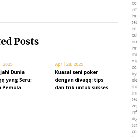
co
in
in
te
in
cu
ted Posts
no
in
ma
ma
, 2025
April 28, 2025
co
jahi Dunia
Kuasai seni poker
by
qq yang Seru:
dengan divaqq: tips
el
ma
n Pemula
dan trik untuk sukses
tr
te
ze
in
di
te
co