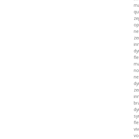
ma
qu
ze
op
ne
ze
in
dy
fl
ma
no
ne
dy
ze
in
br
dy
sy
fl
vi
vo