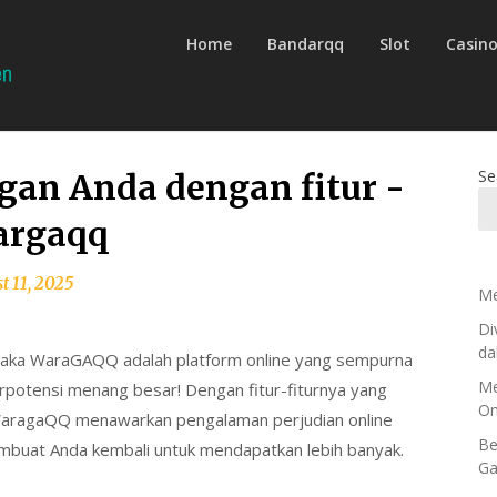
Situs
Home
Bandarqq
Slot
Casin
Bandarqq
dengan
Pengalaman
Bermain
Se
an Anda dengan fitur -
Terbaik
argaqq
untuk
Pemain
t 11, 2025
Me
Di
da
maka WaraGAQQ adalah platform online yang sempurna
Me
potensi menang besar! Dengan fitur-fiturnya yang
On
WaragaQQ menawarkan pengalaman perjudian online
Be
uat Anda kembali untuk mendapatkan lebih banyak.
Ga