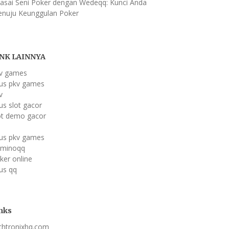
asai Seni Poker dengan Wedeqq: Kunci Anda
nuju Keunggulan Poker
INK LAINNYA
v games
tus pkv games
v
tus slot gacor
ot demo gacor
tus pkv games
minoqq
ker online
tus qq
nks
chtronixhq.com