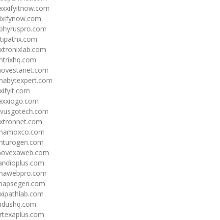
xxifyitnow.com
ixifynow.com
phyruspro.com
tipathx.com
xtronixlab.com
ntrixhq.com
novestanet.com
nabytexpert.com
exifyit.com
xxiogo.com
vusgotech.com
xtronnet.com
namoxco.com
nturogen.com
novexaweb.com
andioplus.com
nawebpro.com
napsegen.com
exipathlab.com
vidushq.com
rtexaplus.com