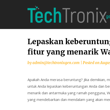
Skip
to
content
Lepaskan keberuntung
fitur yang menarik W
by
admin@techtronixgen.com
|
Posted on
Augus
Apakah Anda merasa beruntung? Jika demikian, 
untuk Anda lepaskan keberuntungan Anda dan ber
menarik dan antarmuka yang ramah pengguna, 
yang mendebarkan dan mendalam yang akan memb