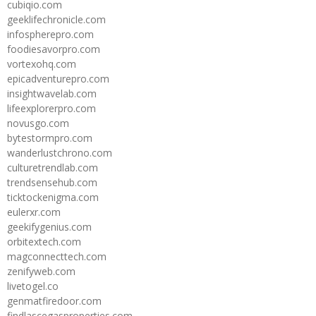
cubiqio.com
geeklifechronicle.com
infospherepro.com
foodiesavorpro.com
vortexohq.com
epicadventurepro.com
insightwavelab.com
lifeexplorerpro.com
novusgo.com
bytestormpro.com
wanderlustchrono.com
culturetrendlab.com
trendsensehub.com
ticktockenigma.com
eulerxr.com
geekifygenius.com
orbitextech.com
magconnecttech.com
zenifyweb.com
livetogel.co
genmatfiredoor.com
findlascegasproperties.com