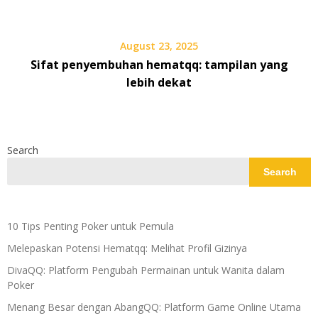
August 23, 2025
Sifat penyembuhan hematqq: tampilan yang
lebih dekat
Search
Search
10 Tips Penting Poker untuk Pemula
Melepaskan Potensi Hematqq: Melihat Profil Gizinya
DivaQQ: Platform Pengubah Permainan untuk Wanita dalam
Poker
Menang Besar dengan AbangQQ: Platform Game Online Utama