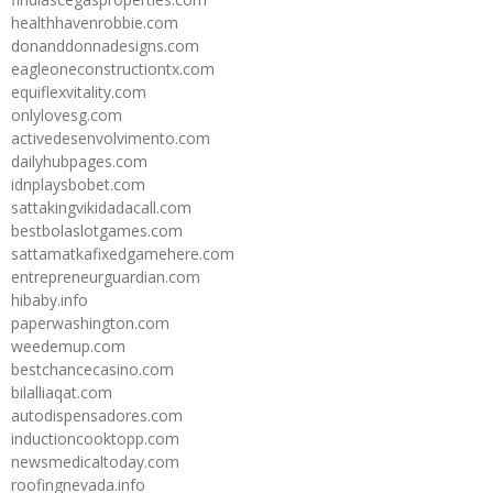
healthhavenrobbie.com
donanddonnadesigns.com
eagleoneconstructiontx.com
equiflexvitality.com
onlylovesg.com
activedesenvolvimento.com
dailyhubpages.com
idnplaysbobet.com
sattakingvikidadacall.com
bestbolaslotgames.com
sattamatkafixedgamehere.com
entrepreneurguardian.com
hibaby.info
paperwashington.com
weedemup.com
bestchancecasino.com
bilalliaqat.com
autodispensadores.com
inductioncooktopp.com
newsmedicaltoday.com
roofingnevada.info