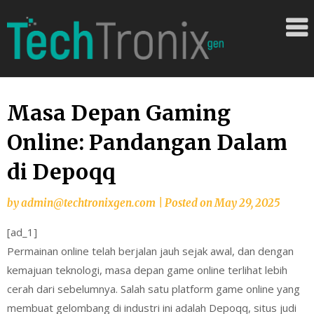
Skip
Situs
to
content
Bandarqq
dengan
Pengalam
Bermain
Masa Depan Gaming
Terbaik
Online: Pandangan Dalam
untuk
Pemain
di Depoqq
by
admin@techtronixgen.com
|
Posted on
May 29, 2025
[ad_1]
Permainan online telah berjalan jauh sejak awal, dan dengan
kemajuan teknologi, masa depan game online terlihat lebih
cerah dari sebelumnya. Salah satu platform game online yang
membuat gelombang di industri ini adalah Depoqq, situs judi