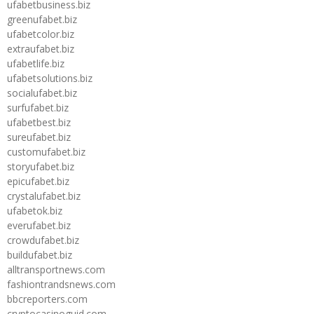
ufabetbusiness.biz
greenufabet.biz
ufabetcolor.biz
extraufabet.biz
ufabetlife.biz
ufabetsolutions.biz
socialufabet.biz
surfufabet.biz
ufabetbest.biz
sureufabet.biz
customufabet.biz
storyufabet.biz
epicufabet.biz
crystalufabet.biz
ufabetok.biz
everufabet.biz
crowdufabet.biz
buildufabet.biz
alltransportnews.com
fashiontrandsnews.com
bbcreporters.com
cryptocasinoguid.com