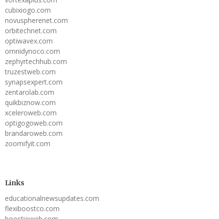
cubixiogo.com
novuspherenet.com
orbitechnet.com
optiwavex.com
omnidynoco.com
zephyrtechhub.com
truzestweb.com
synapsexpert.com
zentarolab.com
quikbiznow.com
xceleroweb.com
optigogoweb.com
brandaroweb.com
zoomifyit.com
Links
educationalnewsupdates.com
flexiboostco.com
boostioweb.com