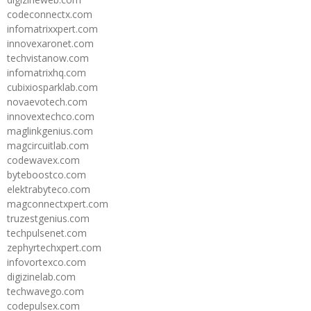
codeconnectx.com
infomatrixxpert.com
innovexaronet.com
techvistanow.com
infomatrixhq.com
cubixiosparklab.com
novaevotech.com
innovextechco.com
maglinkgenius.com
magcircuitlab.com
codewavex.com
byteboostco.com
elektrabyteco.com
magconnectxpert.com
truzestgenius.com
techpulsenet.com
zephyrtechxpert.com
infovortexco.com
digizinelab.com
techwavego.com
codepulsex.com