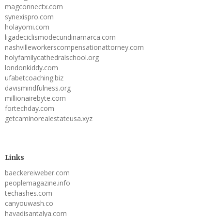
magconnectx.com
synexispro.com
holayomi.com
ligadeciclismodecundinamarca.com
nashvilleworkerscompensationattorney.com
holyfamilycathedralschool.org
londonkiddy.com
ufabetcoaching.biz
davismindfulness.org
millionairebyte.com
fortechday.com
getcaminorealestateusa.xyz
Links
baeckereiweber.com
peoplemagazine.info
techashes.com
canyouwash.co
havadisantalya.com