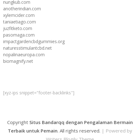
nungkub.com
anotherindian.com
xylemcider.com
taniaetiago.com
juzfitketo.com
pasomaga.com
impactgardencbdgummies.org
naturesstimulantcbd.net
nopalinaeuropa.com
biomagnify.net
[xyz-ips snippet="footer-backlinks"]
Copyright
Situs Bandarqq dengan Pengalaman Bermain
Terbaik untuk Pemain
. All rights reserved.
| Powered by
Writers Blogily Theme