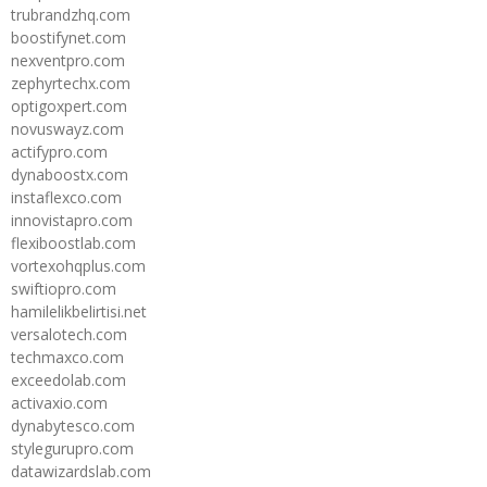
trubrandzhq.com
boostifynet.com
nexventpro.com
zephyrtechx.com
optigoxpert.com
novuswayz.com
actifypro.com
dynaboostx.com
instaflexco.com
innovistapro.com
flexiboostlab.com
vortexohqplus.com
swiftiopro.com
hamilelikbelirtisi.net
versalotech.com
techmaxco.com
exceedolab.com
activaxio.com
dynabytesco.com
stylegurupro.com
datawizardslab.com