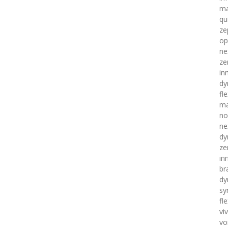
ma
qu
ze
op
ne
ze
in
dy
fl
ma
no
ne
dy
ze
in
br
dy
sy
fl
vi
vo