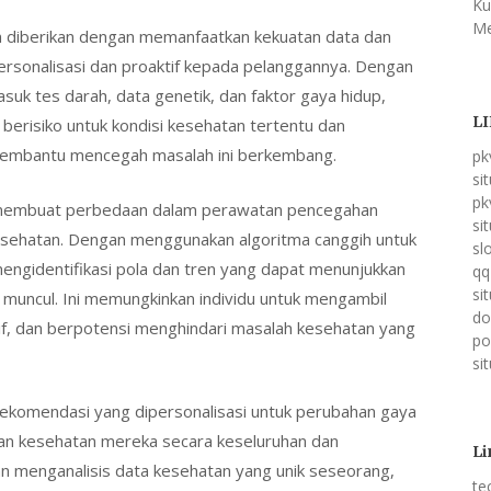
Ku
Me
diberikan dengan memanfaatkan kekuatan data dan
rsonalisasi dan proaktif kepada pelanggannya. Dengan
uk tes darah, data genetik, dan faktor gaya hidup,
L
erisiko untuk kondisi kesehatan tertentu dan
 membantu mencegah masalah ini berkembang.
pk
si
pk
 membuat perbedaan dalam perawatan pencegahan
si
 kesehatan. Dengan menggunakan algoritma canggih untuk
sl
ngidentifikasi pola dan tren yang dapat menunjukkan
qq
si
 muncul. Ini memungkinkan individu untuk mengambil
do
ktif, dan berpotensi menghindari masalah kesehatan yang
po
si
rekomendasi yang dipersonalisasi untuk perubahan gaya
an kesehatan mereka secara keseluruhan dan
Li
an menganalisis data kesehatan yang unik seseorang,
te