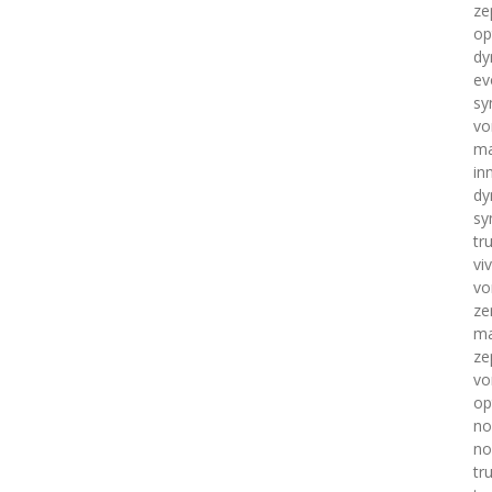
ze
op
dy
ev
sy
vo
ma
in
dy
sy
tr
vi
vo
ze
ma
ze
vo
op
no
no
tr