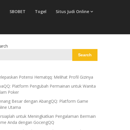
o
SBOBET
Togel
Situs Judi Online
arch
Search
lepaskan Potensi Hematqq: Melihat Profil Gizinya
vaQQ: Platform Pengubah Permainan untuk Wanita
lam Poker
nang Besar dengan AbangQQ: Platform Game
line Utama
rsiaplah untuk Meningkatkan Pengalaman Bermain
me Anda dengan GocengQQ