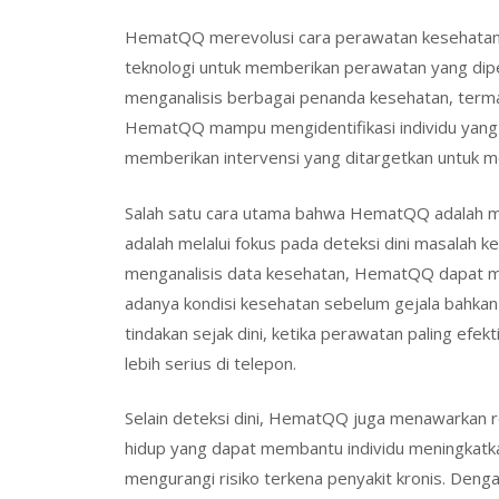
HematQQ merevolusi cara perawatan kesehatan 
teknologi untuk memberikan perawatan yang dipe
menganalisis berbagai penanda kesehatan, termas
HematQQ mampu mengidentifikasi individu yang b
memberikan intervensi yang ditargetkan untuk
Salah satu cara utama bahwa HematQQ adalah
adalah melalui fokus pada deteksi dini masalah
menganalisis data kesehatan, HematQQ dapat me
adanya kondisi kesehatan sebelum gejala bahkan
tindakan sejak dini, ketika perawatan paling efe
lebih serius di telepon.
Selain deteksi dini, HematQQ juga menawarkan 
hidup yang dapat membantu individu meningkatk
mengurangi risiko terkena penyakit kronis. Deng