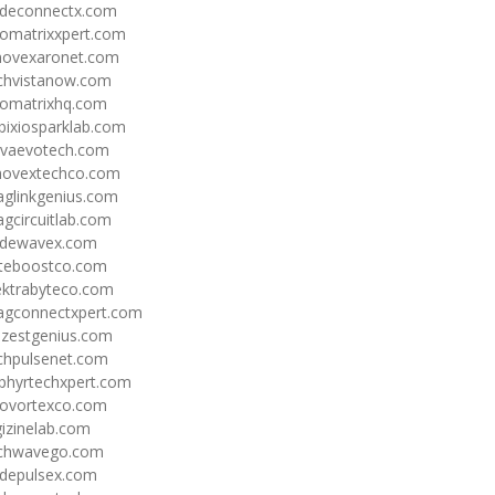
deconnectx.com
fomatrixxpert.com
novexaronet.com
chvistanow.com
fomatrixhq.com
bixiosparklab.com
vaevotech.com
novextechco.com
glinkgenius.com
gcircuitlab.com
dewavex.com
teboostco.com
ektrabyteco.com
gconnectxpert.com
uzestgenius.com
chpulsenet.com
phyrtechxpert.com
fovortexco.com
gizinelab.com
chwavego.com
depulsex.com