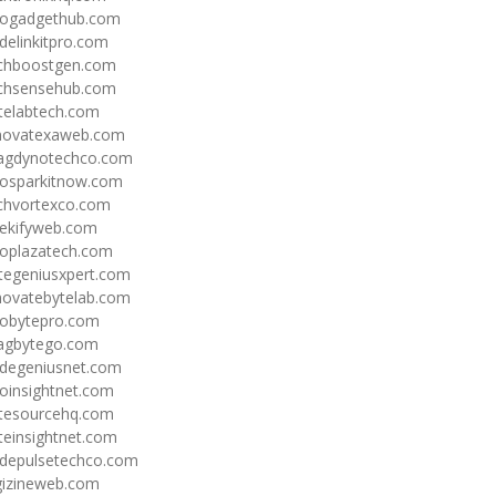
fogadgethub.com
delinkitpro.com
chboostgen.com
chsensehub.com
telabtech.com
novatexaweb.com
gdynotechco.com
fosparkitnow.com
chvortexco.com
ekifyweb.com
foplazatech.com
tegeniusxpert.com
novatebytelab.com
fobytepro.com
gbytego.com
degeniusnet.com
foinsightnet.com
tesourcehq.com
teinsightnet.com
depulsetechco.com
gizineweb.com