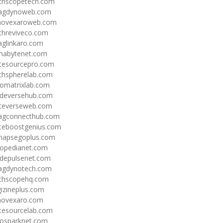
chscopetech.com
gdynoweb.com
novexaroweb.com
chreviveco.com
glinkaro.com
nabytenet.com
tesourcepro.com
chspherelab.com
fomatrixlab.com
deversehub.com
teverseweb.com
gconnecthub.com
teboostgenius.com
napsegoplus.com
fopedianet.com
depulsenet.com
gdynotech.com
chscopehq.com
gizineplus.com
novexaro.com
tesourcelab.com
fosparknet.com