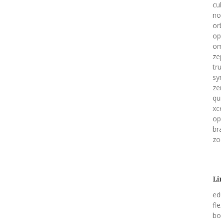
cu
no
or
op
om
ze
tr
sy
ze
qu
xc
op
br
zo
Li
ed
fl
bo