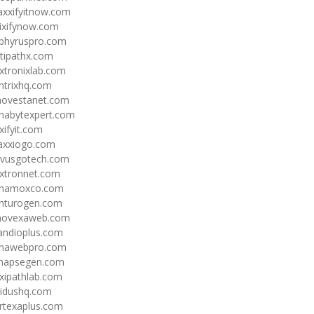
xxifyitnow.com
ixifynow.com
phyruspro.com
tipathx.com
xtronixlab.com
ntrixhq.com
novestanet.com
nabytexpert.com
exifyit.com
xxiogo.com
vusgotech.com
xtronnet.com
namoxco.com
nturogen.com
novexaweb.com
andioplus.com
nawebpro.com
napsegen.com
exipathlab.com
vidushq.com
rtexaplus.com