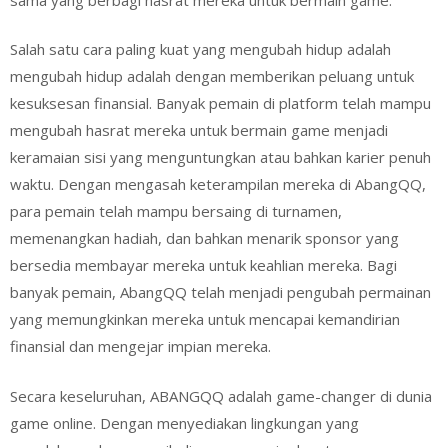
Salah satu cara paling kuat yang mengubah hidup adalah
mengubah hidup adalah dengan memberikan peluang untuk
kesuksesan finansial. Banyak pemain di platform telah mampu
mengubah hasrat mereka untuk bermain game menjadi
keramaian sisi yang menguntungkan atau bahkan karier penuh
waktu. Dengan mengasah keterampilan mereka di AbangQQ,
para pemain telah mampu bersaing di turnamen,
memenangkan hadiah, dan bahkan menarik sponsor yang
bersedia membayar mereka untuk keahlian mereka. Bagi
banyak pemain, AbangQQ telah menjadi pengubah permainan
yang memungkinkan mereka untuk mencapai kemandirian
finansial dan mengejar impian mereka.
Secara keseluruhan, ABANGQQ adalah game-changer di dunia
game online. Dengan menyediakan lingkungan yang