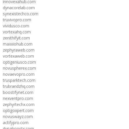
innovexahub.com
dynacorelab.com
synexistechco.com
truvivopro.com
vividusco.com
vortexahq.com
zenithifyit.com
maxxiohub.com
zephyraweb.com
vortexaweb.com
optigeniusco.com
novuspherex.com
novaevopro.com
trusparktech.com
trubrandzhq.com
boostifynet.com
nexventpro.com
zephyrtechx.com
optigoxpert.com
novuswayz.com
actifypro.com
dynaboostx.com