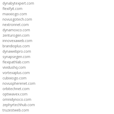
dynabytexpert.com
flexifyit.com
maxxiogo.com
novusgotech.com
nextronnet.com
dynamoxco.com
zenturogen.com
innovexaweb.com
brandioplus.com
dynawebpro.com
synapsegen.com
flexipathlab.com
vividushq.com
vortexaplus.com
cubixiogo.com
novuspherenet.com
orbitechnet.com
optiwavex.com
omnidynoco.com
zephyrtechhub.com
truzestweb.com