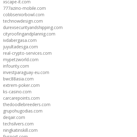
xscape-it.com
777azino-mobile.com
cobbseniorbowl.com
technowdesign.com
durexsecurityandshipping.com
cityroofingandplannig.com
ivdabergasa.com
juyultadesga.com
real-crypto-services.com
mypetzworld.com
infounty.com
investparaguay-eu.com
bwc88asia.com
extrem-poker.com
ks-casino.com
carcarepoints.com
thedoodlebreeders.com
grupohugodias.com
deqair.com
techsilvers.com
ningkatinskill.com
fivsport.com