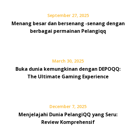
September 27, 2025
Menang besar dan bersenang -senang dengan
berbagai permainan Pelangiqq
March 30, 2025
Buka dunia kemungkinan dengan DEPOQQ:
The Ultimate Gaming Experience
December 7, 2025
Menjelajahi Dunia PelangiQQ yang Seru:
Review Komprehensif