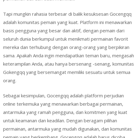
Tapi mungkin rahasia terbesar di balik kesuksesan Gocengqq
adalah komunitas pemain yang kuat. Platform ini menawarkan
basis pengguna yang besar dan aktif, dengan pemain dari
seluruh dunia berkumpul untuk menikmati permainan favorit
mereka dan terhubung dengan orang-orang yang berpikiran
sama. Apakah Anda ingin mendapatkan teman baru, mengasah
keterampilan Anda, atau hanya bersenang -senang, komunitas
Gokengqq yang bersemangat memiliki sesuatu untuk semua
orang.
Sebagai kesimpulan, Gocengqq adalah platform perjudian
online terkemuka yang menawarkan berbagai permainan,
antarmuka yang ramah pengguna, dan komitmen yang kuat
untuk keamanan dan keadilan. Dengan beragam pilihan
permainan, antarmuka yang mudah digunakan, dan komunitas
pemain yang berkembang, Gocengqq adalah harus dicoba