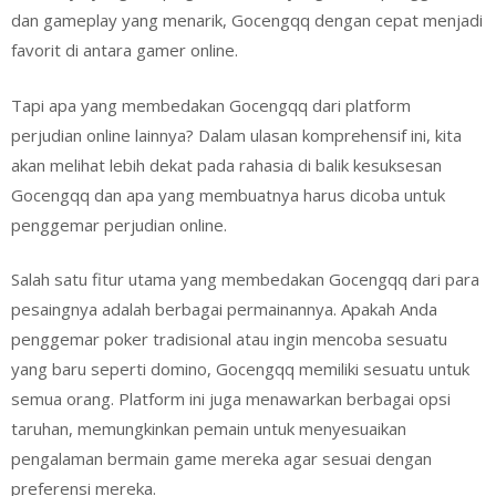
dan gameplay yang menarik, Gocengqq dengan cepat menjadi
favorit di antara gamer online.
Tapi apa yang membedakan Gocengqq dari platform
perjudian online lainnya? Dalam ulasan komprehensif ini, kita
akan melihat lebih dekat pada rahasia di balik kesuksesan
Gocengqq dan apa yang membuatnya harus dicoba untuk
penggemar perjudian online.
Salah satu fitur utama yang membedakan Gocengqq dari para
pesaingnya adalah berbagai permainannya. Apakah Anda
penggemar poker tradisional atau ingin mencoba sesuatu
yang baru seperti domino, Gocengqq memiliki sesuatu untuk
semua orang. Platform ini juga menawarkan berbagai opsi
taruhan, memungkinkan pemain untuk menyesuaikan
pengalaman bermain game mereka agar sesuai dengan
preferensi mereka.