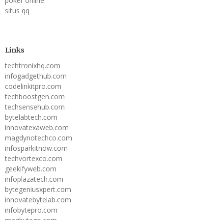
poker online
situs qq
Links
techtronixhq.com
infogadgethub.com
codelinkitpro.com
techboostgen.com
techsensehub.com
bytelabtech.com
innovatexaweb.com
magdynotechco.com
infosparkitnow.com
techvortexco.com
geekifyweb.com
infoplazatech.com
bytegeniusxpert.com
innovatebytelab.com
infobytepro.com