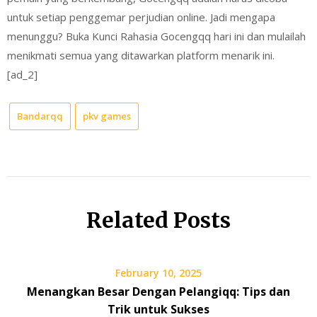
untuk setiap penggemar perjudian online. Jadi mengapa
menunggu? Buka Kunci Rahasia Gocengqq hari ini dan mulailah
menikmati semua yang ditawarkan platform menarik ini.
[ad_2]
Bandarqq
pkv games
Related Posts
February 10, 2025
Menangkan Besar Dengan Pelangiqq: Tips dan
Trik untuk Sukses