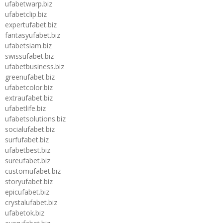
ufabetwarp.biz
ufabetclip.biz
expertufabet.biz
fantasyufabet.biz
ufabetsiam.biz
swissufabet.biz
ufabetbusiness.biz
greenufabet.biz
ufabetcolor.biz
extraufabet.biz
ufabetlife.biz
ufabetsolutions.biz
socialufabet.biz
surfufabet.biz
ufabetbest.biz
sureufabet.biz
customufabet.biz
storyufabet.biz
epicufabet.biz
crystalufabet.biz
ufabetok.biz