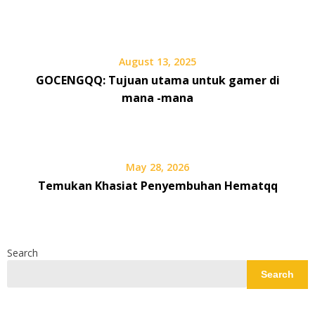
August 13, 2025
GOCENGQQ: Tujuan utama untuk gamer di
mana -mana
May 28, 2026
Temukan Khasiat Penyembuhan Hematqq
Search
Search