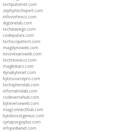
techpulsenet.com
zephyrtechxpert.com
infovortexco.com
digizinelab.com
techwavego.com
codepulsex.com
techscopetech.com
magdynoweb.com
innovexaroweb.com
techreviveco.com
maglinkaro.com
dynabytenet.com
bytesourcepro.com
techspherelab.com
infomatrixlab.com
codeversehub.com
byteverseweb.com
magconnecthub.com
byteboostgenius.com
synapsegoplus.com
infopedianet.com