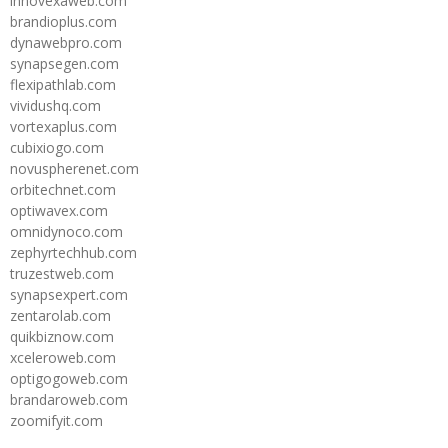
innovexaweb.com
brandioplus.com
dynawebpro.com
synapsegen.com
flexipathlab.com
vividushq.com
vortexaplus.com
cubixiogo.com
novuspherenet.com
orbitechnet.com
optiwavex.com
omnidynoco.com
zephyrtechhub.com
truzestweb.com
synapsexpert.com
zentarolab.com
quikbiznow.com
xceleroweb.com
optigogoweb.com
brandaroweb.com
zoomifyit.com