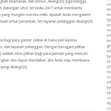
-langkah keamanan, dan bonus, AbangQQ juga bangga
co
im dukungan situs tersedia 24/7 untuk membantu
te
 yang mungkin mereka miliki. Apakah Anda mengalami
te
by
tuan untuk penarikan, tim layanan pelanggan AbangQQ
in
ma
in
ma bagi para gamer online di mana pun karena
te
ge
s, dan layanan pelanggan. Dengan beragam pilihan
in
adalah situs pilihan bagi para pemain yang mencari
by
gkan dan dapat diandalkan. Jika Anda siap membawa
in
in
unjungi AbangQQ.
ma
co
in
by
by
co
di
co