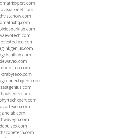
fomatrixxpert.com
novexaronet.com
chvistanow.com
fomatrixhq.com
bixiosparklab.com
vaevotech.com
novextechco.com
glinkgenius.com
gcircuitlab.com
dewavex.com
teboostco.com
ektrabyteco.com
gconnectxpert.com
uzestgenius.com
chpulsenet.com
phyrtechxpert.com
fovortexco.com
gizinelab.com
chwavego.com
depulsex.com
chscopetech.com