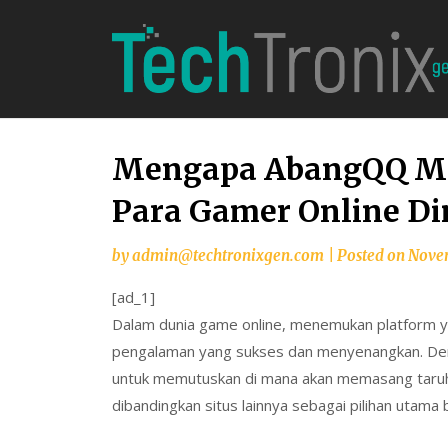
Skip
to
content
Mengapa AbangQQ Me
Para Gamer Online D
by
admin@techtronixgen.com
|
Posted on
Novem
[ad_1]
Dalam dunia game online, menemukan platform y
pengalaman yang sukses dan menyenangkan. Dengan
untuk memutuskan di mana akan memasang taruh
dibandingkan situs lainnya sebagai pilihan utam