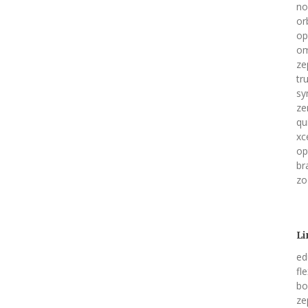
no
or
op
om
ze
tr
sy
ze
qu
xc
op
br
zo
Li
ed
fl
bo
ze