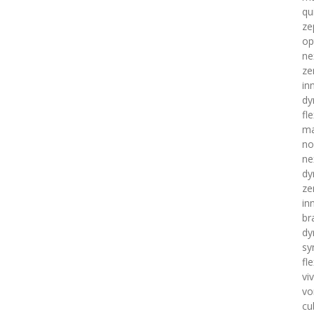
qu
ze
op
ne
ze
in
dy
fl
ma
no
ne
dy
ze
in
br
dy
sy
fl
vi
vo
cu