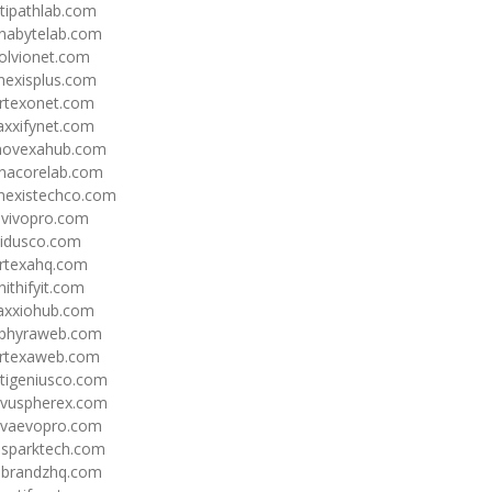
tipathlab.com
nabytelab.com
olvionet.com
nexisplus.com
rtexonet.com
xxifynet.com
novexahub.com
nacorelab.com
nexistechco.com
uvivopro.com
vidusco.com
rtexahq.com
nithifyit.com
xxiohub.com
phyraweb.com
rtexaweb.com
tigeniusco.com
vuspherex.com
vaevopro.com
usparktech.com
ubrandzhq.com