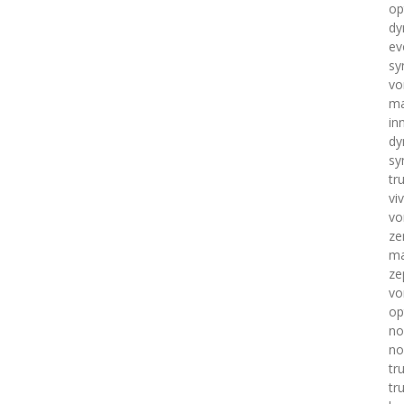
op
dy
ev
sy
vo
ma
in
dy
sy
tr
vi
vo
ze
ma
ze
vo
op
no
no
tr
tr