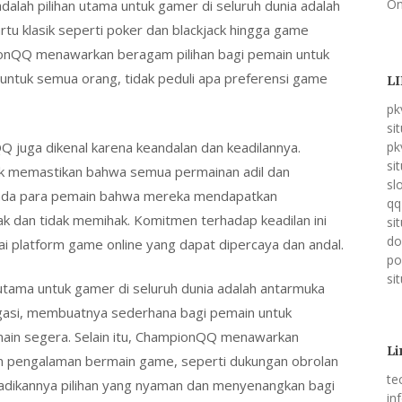
On
lah pilihan utama untuk gamer di seluruh dunia adalah
rtu klasik seperti poker dan blackjack hingga game
pionQQ menawarkan beragam pilihan bagi pemain untuk
u untuk semua orang, tidak peduli apa preferensi game
L
pk
si
 juga dikenal karena keandalan dan keadilannya.
pk
si
tuk memastikan bahwa semua permainan adil dan
sl
pada para pemain bahwa mereka mendapatkan
qq
 dan tidak memihak. Komitmen terhadap keadilan ini
si
do
 platform game online yang dapat dipercaya dan andal.
po
si
utama untuk gamer di seluruh dunia adalah antarmuka
igasi, membuatnya sederhana bagi pemain untuk
ain segera. Selain itu, ChampionQQ menawarkan
Li
an pengalaman bermain game, seperti dukungan obrolan
te
dikannya pilihan yang nyaman dan menyenangkan bagi
in