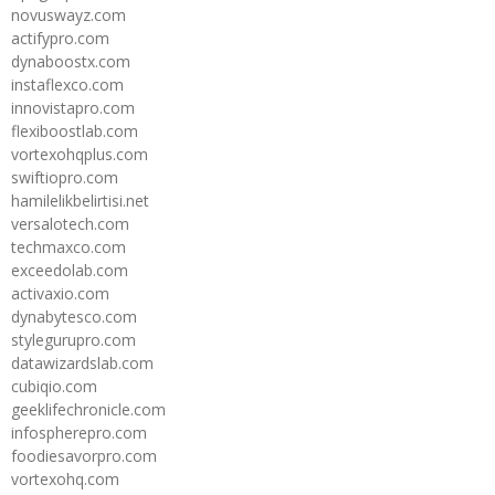
novuswayz.com
actifypro.com
dynaboostx.com
instaflexco.com
innovistapro.com
flexiboostlab.com
vortexohqplus.com
swiftiopro.com
hamilelikbelirtisi.net
versalotech.com
techmaxco.com
exceedolab.com
activaxio.com
dynabytesco.com
stylegurupro.com
datawizardslab.com
cubiqio.com
geeklifechronicle.com
infospherepro.com
foodiesavorpro.com
vortexohq.com