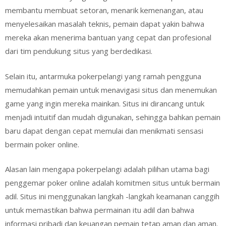
membantu membuat setoran, menarik kemenangan, atau
menyelesaikan masalah teknis, pemain dapat yakin bahwa
mereka akan menerima bantuan yang cepat dan profesional
dari tim pendukung situs yang berdedikasi.
Selain itu, antarmuka pokerpelangi yang ramah pengguna
memudahkan pemain untuk menavigasi situs dan menemukan
game yang ingin mereka mainkan. Situs ini dirancang untuk
menjadi intuitif dan mudah digunakan, sehingga bahkan pemain
baru dapat dengan cepat memulai dan menikmati sensasi
bermain poker online.
Alasan lain mengapa pokerpelangi adalah pilihan utama bagi
penggemar poker online adalah komitmen situs untuk bermain
adil. Situs ini menggunakan langkah -langkah keamanan canggih
untuk memastikan bahwa permainan itu adil dan bahwa
informasi pribadi dan keuangan pemain tetap aman dan aman.