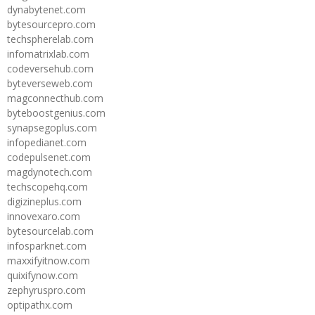
dynabytenet.com
bytesourcepro.com
techspherelab.com
infomatrixlab.com
codeversehub.com
byteverseweb.com
magconnecthub.com
byteboostgenius.com
synapsegoplus.com
infopedianet.com
codepulsenet.com
magdynotech.com
techscopehq.com
digizineplus.com
innovexaro.com
bytesourcelab.com
infosparknet.com
maxxifyitnow.com
quixifynow.com
zephyruspro.com
optipathx.com