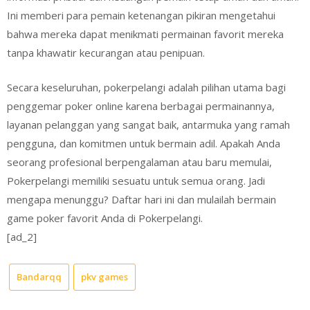
Ini memberi para pemain ketenangan pikiran mengetahui
bahwa mereka dapat menikmati permainan favorit mereka
tanpa khawatir kecurangan atau penipuan.
Secara keseluruhan, pokerpelangi adalah pilihan utama bagi
penggemar poker online karena berbagai permainannya,
layanan pelanggan yang sangat baik, antarmuka yang ramah
pengguna, dan komitmen untuk bermain adil. Apakah Anda
seorang profesional berpengalaman atau baru memulai,
Pokerpelangi memiliki sesuatu untuk semua orang. Jadi
mengapa menunggu? Daftar hari ini dan mulailah bermain
game poker favorit Anda di Pokerpelangi.
[ad_2]
Bandarqq
pkv games