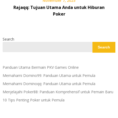
November 7, 2025
Rajaqq: Tujuan Utama Anda untuk Hiburan
Poker
Search
Search
Panduan Utama Bermain PKV Games Online
Memahami Domino99: Panduan Utama untuk Pemula
Memahami Dominoqq: Panduan Utama untuk Pemula
Menjelajahi Poker88: Panduan Komprehensif untuk Pemain Baru
10 Tips Penting Poker untuk Pemula