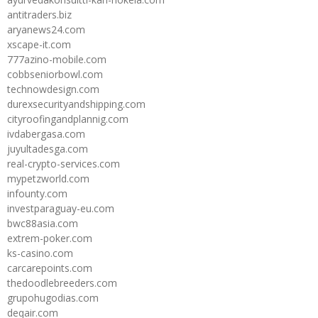
antitraders.biz
aryanews24.com
xscape-it.com
777azino-mobile.com
cobbseniorbowl.com
technowdesign.com
durexsecurityandshipping.com
cityroofingandplannig.com
ivdabergasa.com
juyultadesga.com
real-crypto-services.com
mypetzworld.com
infounty.com
investparaguay-eu.com
bwc88asia.com
extrem-poker.com
ks-casino.com
carcarepoints.com
thedoodlebreeders.com
grupohugodias.com
deqair.com