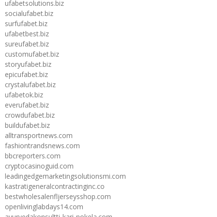
ufabetsolutions.biz
socialufabet.biz
surfufabet.biz
ufabetbest.biz
sureufabet.biz
customufabet.biz
storyufabet.biz
epicufabet.biz
crystalufabet.biz
ufabetok.biz
everufabet.biz
crowdufabet.biz
buildufabet.biz
alltransportnews.com
fashiontrandsnews.com
bbcreporters.com
cryptocasinoguid.com
leadingedgemarketingsolutionsmi.com
kastratigeneralcontractinginc.co
bestwholesalenfljerseysshop.com
openlivinglabdays14.com
ayurvedakonsultti-kari-nokela.com