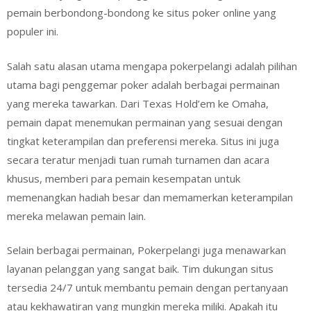
pemain berbondong-bondong ke situs poker online yang
populer ini.
Salah satu alasan utama mengapa pokerpelangi adalah pilihan
utama bagi penggemar poker adalah berbagai permainan
yang mereka tawarkan. Dari Texas Hold’em ke Omaha,
pemain dapat menemukan permainan yang sesuai dengan
tingkat keterampilan dan preferensi mereka. Situs ini juga
secara teratur menjadi tuan rumah turnamen dan acara
khusus, memberi para pemain kesempatan untuk
memenangkan hadiah besar dan memamerkan keterampilan
mereka melawan pemain lain.
Selain berbagai permainan, Pokerpelangi juga menawarkan
layanan pelanggan yang sangat baik. Tim dukungan situs
tersedia 24/7 untuk membantu pemain dengan pertanyaan
atau kekhawatiran yang mungkin mereka miliki. Apakah itu