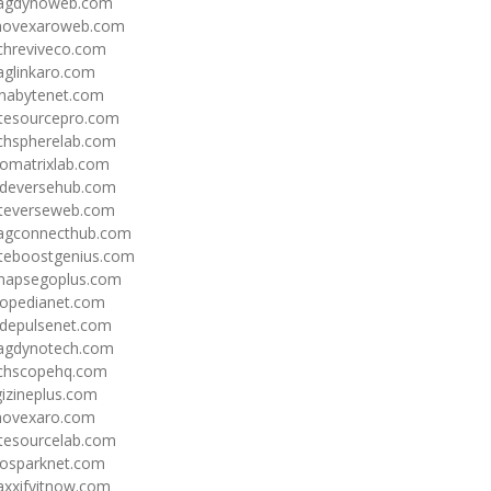
gdynoweb.com
novexaroweb.com
chreviveco.com
glinkaro.com
nabytenet.com
tesourcepro.com
chspherelab.com
fomatrixlab.com
deversehub.com
teverseweb.com
gconnecthub.com
teboostgenius.com
napsegoplus.com
fopedianet.com
depulsenet.com
gdynotech.com
chscopehq.com
gizineplus.com
novexaro.com
tesourcelab.com
fosparknet.com
xxifyitnow.com