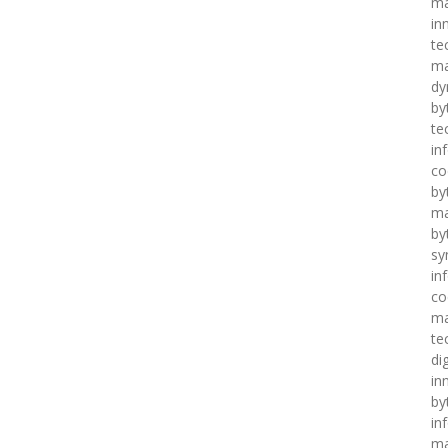
ma
in
te
ma
dy
by
te
in
co
by
ma
by
sy
in
co
ma
te
di
in
by
in
ma