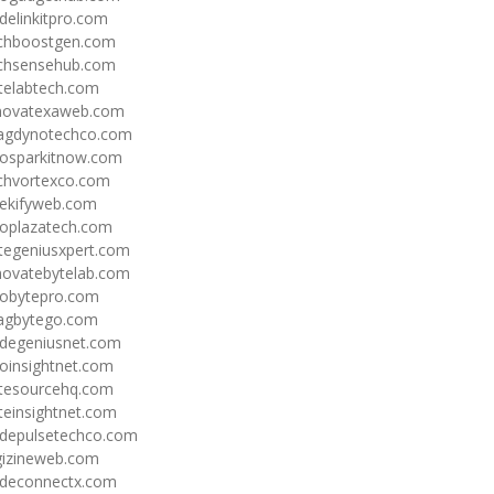
delinkitpro.com
chboostgen.com
chsensehub.com
telabtech.com
novatexaweb.com
gdynotechco.com
fosparkitnow.com
chvortexco.com
ekifyweb.com
foplazatech.com
tegeniusxpert.com
novatebytelab.com
fobytepro.com
gbytego.com
degeniusnet.com
foinsightnet.com
tesourcehq.com
teinsightnet.com
depulsetechco.com
gizineweb.com
deconnectx.com