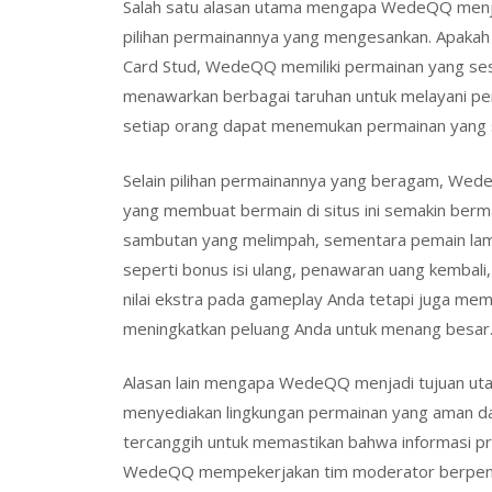
Salah satu alasan utama mengapa WedeQQ menjad
pilihan permainannya yang mengesankan. Apakah
Card Stud, WedeQQ memiliki permainan yang sesuai
menawarkan berbagai taruhan untuk melayani pe
setiap orang dapat menemukan permainan yang 
Selain pilihan permainannya yang beragam, We
yang membuat bermain di situs ini semakin ber
sambutan yang melimpah, sementara pemain lam
seperti bonus isi ulang, penawaran uang kembali
nilai ekstra pada gameplay Anda tetapi juga me
meningkatkan peluang Anda untuk menang besar
Alasan lain mengapa WedeQQ menjadi tujuan uta
menyediakan lingkungan permainan yang aman dan 
tercanggih untuk memastikan bahwa informasi prib
WedeQQ mempekerjakan tim moderator berpen