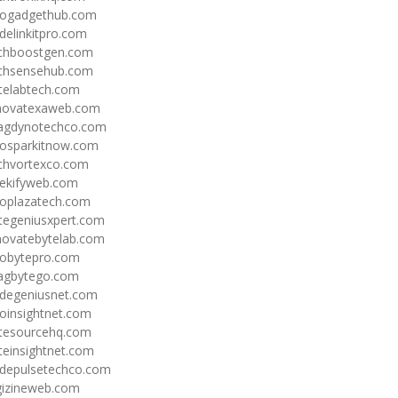
fogadgethub.com
delinkitpro.com
chboostgen.com
chsensehub.com
telabtech.com
novatexaweb.com
gdynotechco.com
fosparkitnow.com
chvortexco.com
ekifyweb.com
foplazatech.com
tegeniusxpert.com
novatebytelab.com
fobytepro.com
gbytego.com
degeniusnet.com
foinsightnet.com
tesourcehq.com
teinsightnet.com
depulsetechco.com
gizineweb.com