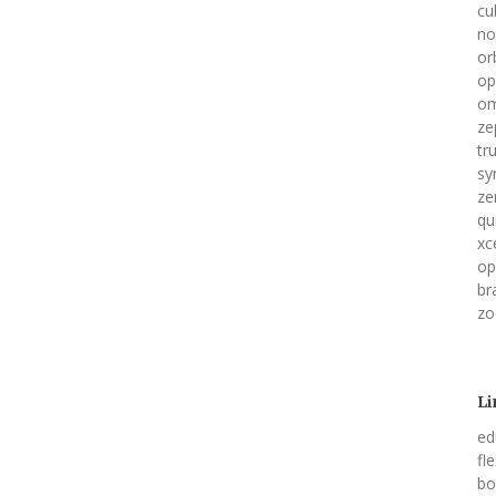
cu
no
or
op
om
ze
tr
sy
ze
qu
xc
op
br
zo
Li
ed
fl
bo