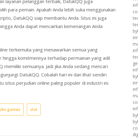
an layanan pelanggan terbaik, DatukQQ juga
in
ilih para pemain. Apakah Anda lebih suka menggunakan
co
kripto, DatukQQ siap membantu Anda. Situs ini juga
te
te
hingga Anda dapat mencairkan kemenangan Anda
by
in
ma
 online terkemuka yang menawarkan semua yang
in
te
r hingga komitmennya terhadap permainan yang adil
ge
 memiliki semuanya. Jadi jika Anda sedang mencari
in
gunjungi DatukQQ. Cobalah hari ini dan lihat sendiri
by
in
situs perjudian online paling populer di industri ini.
in
ma
co
in
pkv games
slot
by
by
co
di