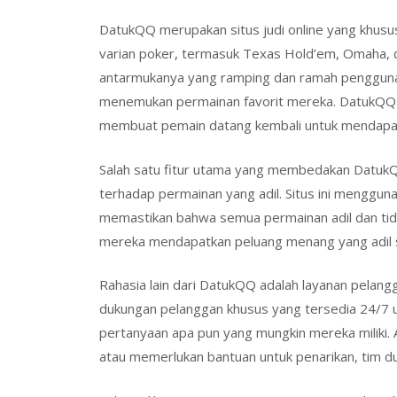
DatukQQ merupakan situs judi online yang khusu
varian poker, termasuk Texas Hold’em, Omaha, da
antarmukanya yang ramping dan ramah penggun
menemukan permainan favorit mereka. DatukQQ 
membuat pemain datang kembali untuk mendapat
Salah satu fitur utama yang membedakan DatukQQ 
terhadap permainan yang adil. Situs ini mengguna
memastikan bahwa semua permainan adil dan tid
mereka mendapatkan peluang menang yang adil 
Rahasia lain dari DatukQQ adalah layanan pelangga
dukungan pelanggan khusus yang tersedia 24/7
pertanyaan apa pun yang mungkin mereka miliki
atau memerlukan bantuan untuk penarikan, tim 