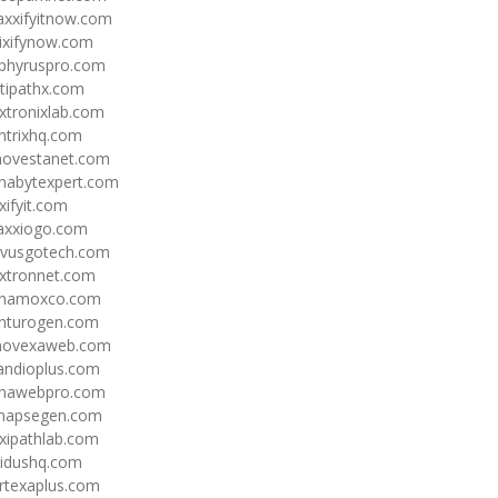
xxifyitnow.com
ixifynow.com
phyruspro.com
tipathx.com
xtronixlab.com
ntrixhq.com
novestanet.com
nabytexpert.com
exifyit.com
xxiogo.com
vusgotech.com
xtronnet.com
namoxco.com
nturogen.com
novexaweb.com
andioplus.com
nawebpro.com
napsegen.com
exipathlab.com
vidushq.com
rtexaplus.com