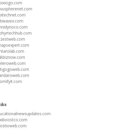
bixiogo.com
vuspherenet.com
bitechnet.com
tiwavex.com
nidynoco.com
phyrtechhub.com
uzestweb.com
napsexpert.com
ntarolab.com
ikbiznow.com
eleroweb.com
tigogoweb.com
andaroweb.com
omifyit.com
nks
ucationalnewsupdates.com
exiboostco.com
ostioweb.com