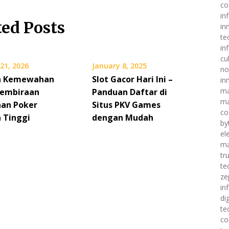
co
in
ted Posts
in
te
in
cu
21, 2026
January 8, 2025
no
n Kemewahan
Slot Gacor Hari Ini –
in
ma
gembiraan
Panduan Daftar di
ma
an Poker
Situs PKV Games
co
 Tinggi
dengan Mudah
by
el
ma
tr
te
ze
in
di
te
co