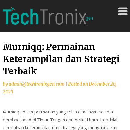
Skip
Situs
to
content
Bandarqq
dengan
Pengalam
Bermain
Murniqq: Permainan
Terbaik
Keterampilan dan Strategi
untuk
Pemain
Terbaik
by
admin@techtronixgen.com
|
Posted on
December 20,
2025
Murniqq adalah permainan yang telah dimainkan selama
berabad-abad di Timur Tengah dan Afrika Utara. Ini adalah
permainan keterampilan dan strategi yang mengharuskan