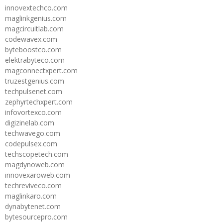
innovextechco.com
maglinkgenius.com
magcircuitlab.com
codewavex.com
byteboostco.com
elektrabyteco.com
magconnectxpert.com
truzestgenius.com
techpulsenet.com
zephyrtechxpert.com
infovortexco.com
digizinelab.com
techwavego.com
codepulsex.com
techscopetech.com
magdynoweb.com
innovexaroweb.com
techreviveco.com
maglinkaro.com
dynabytenet.com
bytesourcepro.com