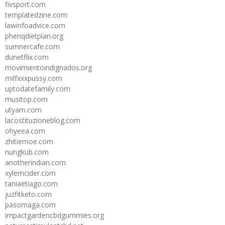
fivsport.com
templatedzine.com
lawinfoadvice.com
phenqdietplan.org
sumnercafe.com
dunetflix.com
movimientoindignados.org
milfxxxpussy.com
uptodatefamily.com
musitop.com
utyam.com
lacostituzioneblog.com
ohyeea.com
zhitiemoe.com
nungkub.com
anotherindian.com
xylemcider.com
taniaetiago.com
juzfitketo.com
pasomaga.com
impactgardencbdgummies.org