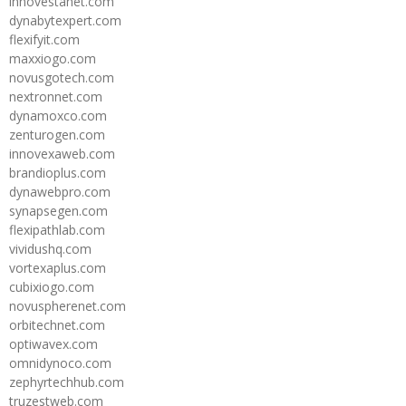
innovestanet.com
dynabytexpert.com
flexifyit.com
maxxiogo.com
novusgotech.com
nextronnet.com
dynamoxco.com
zenturogen.com
innovexaweb.com
brandioplus.com
dynawebpro.com
synapsegen.com
flexipathlab.com
vividushq.com
vortexaplus.com
cubixiogo.com
novuspherenet.com
orbitechnet.com
optiwavex.com
omnidynoco.com
zephyrtechhub.com
truzestweb.com