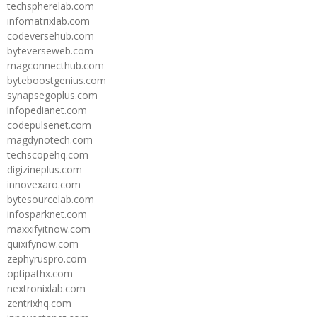
techspherelab.com
infomatrixlab.com
codeversehub.com
byteverseweb.com
magconnecthub.com
byteboostgenius.com
synapsegoplus.com
infopedianet.com
codepulsenet.com
magdynotech.com
techscopehq.com
digizineplus.com
innovexaro.com
bytesourcelab.com
infosparknet.com
maxxifyitnow.com
quixifynow.com
zephyruspro.com
optipathx.com
nextronixlab.com
zentrixhq.com