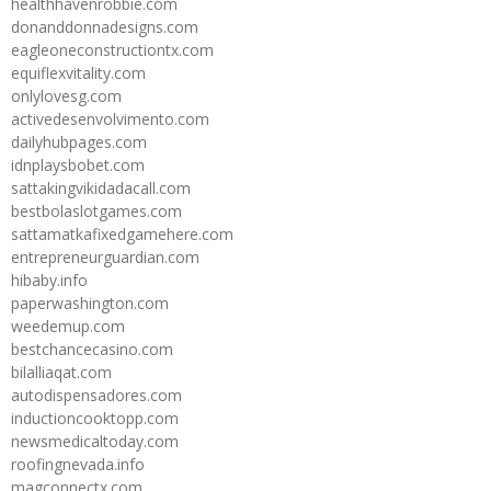
healthhavenrobbie.com
donanddonnadesigns.com
eagleoneconstructiontx.com
equiflexvitality.com
onlylovesg.com
activedesenvolvimento.com
dailyhubpages.com
idnplaysbobet.com
sattakingvikidadacall.com
bestbolaslotgames.com
sattamatkafixedgamehere.com
entrepreneurguardian.com
hibaby.info
paperwashington.com
weedemup.com
bestchancecasino.com
bilalliaqat.com
autodispensadores.com
inductioncooktopp.com
newsmedicaltoday.com
roofingnevada.info
magconnectx.com