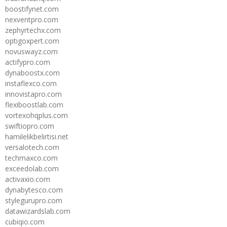
boostifynet.com
nexventpro.com
zephyrtechx.com
optigoxpert.com
novuswayz.com
actifypro.com
dynaboostx.com
instaflexco.com
innovistapro.com
flexiboostlab.com
vortexohqplus.com
swiftiopro.com
hamilelikbelirtisi.net
versalotech.com
techmaxco.com
exceedolab.com
activaxio.com
dynabytesco.com
stylegurupro.com
datawizardslab.com
cubiqio.com