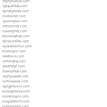
zephyrushub.com
optipathlab.com
dynabytelab.com
evolvionet.com
synexisplus.com
vortexonet.com
maxxifynet.com
innovexahub.com
dynacorelab.com
synexistechco.com
truvivopro.com
vividusco.com
vortexahq.com
zenithifyit.com
maxxiohub.com
zephyraweb.com
vortexaweb.com
optigeniusco.com
novuspherex.com
novaevopro.com
trusparktech.com
trubrandzhq.com