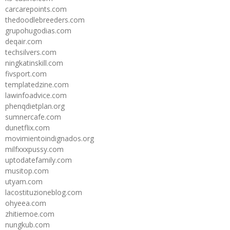
carcarepoints.com
thedoodlebreeders.com
grupohugodias.com
deqair.com
techsilvers.com
ningkatinskill.com
fivsport.com
templatedzine.com
lawinfoadvice.com
phenqdietplan.org
sumnercafe.com
dunetflix.com
movimientoindignados.org
milfxxxpussy.com
uptodatefamily.com
musitop.com
utyam.com
lacostituzioneblog.com
ohyeea.com
zhitiemoe.com
nungkub.com