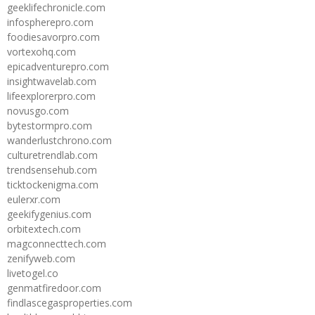
geeklifechronicle.com
infospherepro.com
foodiesavorpro.com
vortexohq.com
epicadventurepro.com
insightwavelab.com
lifeexplorerpro.com
novusgo.com
bytestormpro.com
wanderlustchrono.com
culturetrendlab.com
trendsensehub.com
ticktockenigma.com
eulerxr.com
geekifygenius.com
orbitextech.com
magconnecttech.com
zenifyweb.com
livetogel.co
genmatfiredoor.com
findlascegasproperties.com