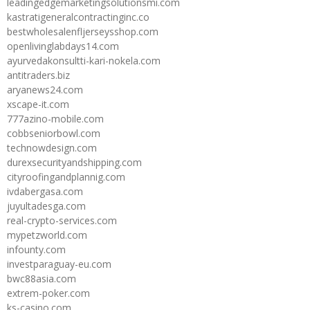
leadingedgemarketingsolutionsmi.com
kastratigeneralcontractinginc.co
bestwholesalenfljerseysshop.com
openlivinglabdays14.com
ayurvedakonsultti-kari-nokela.com
antitraders.biz
aryanews24.com
xscape-it.com
777azino-mobile.com
cobbseniorbowl.com
technowdesign.com
durexsecurityandshipping.com
cityroofingandplannig.com
ivdabergasa.com
juyultadesga.com
real-crypto-services.com
mypetzworld.com
infounty.com
investparaguay-eu.com
bwc88asia.com
extrem-poker.com
ks-casino.com