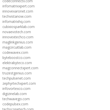
codeconnectx.com
infomatrixxpert.com
innovexaronet.com
techvistanow.com
infomatrixhq.com
cubixiosparklab.com
novaevotech.com
innovextechco.com
maglinkgenius.com
magcircuitlab.com
codewavex.com
byteboostco.com
elektrabyteco.com
magconnectxpert.com
truzestgenius.com
techpulsenet.com
zephyrtechxpert.com
infovortexco.com
digizinelab.com
techwavego.com
codepulsex.com
techscopetech.com