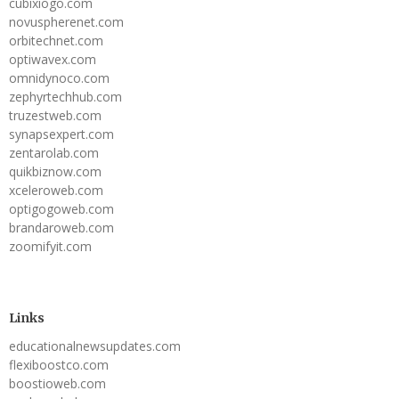
cubixiogo.com
novuspherenet.com
orbitechnet.com
optiwavex.com
omnidynoco.com
zephyrtechhub.com
truzestweb.com
synapsexpert.com
zentarolab.com
quikbiznow.com
xceleroweb.com
optigogoweb.com
brandaroweb.com
zoomifyit.com
Links
educationalnewsupdates.com
flexiboostco.com
boostioweb.com