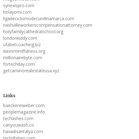
synexispro.com
holayomi.com
ligadeciclismodecundinamarca.com
nashvilleworkerscompensationattorney.com
holyfamilycathedralschool.org
londonkiddy.com
ufabetcoaching.biz
davismindfulness.org
millionairebyte.com
fortechday.com
getcaminorealestateusa.xyz
Links
baeckereiweber.com
peoplemagazine.info
techashes.com
canyouwash.co
havadisantalya.com
techdtimes.com