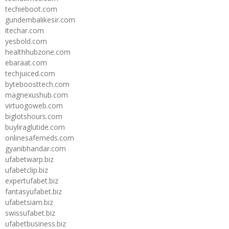
techieboot.com
gundembalikesir.com
itechar.com
yesbold.com
healthhubzone.com
ebaraat.com
techjuiced.com
byteboosttech.com
magnexushub.com
virtuogoweb.com
biglotshours.com
buyliraglutide.com
onlinesafemeds.com
gyanibhandar.com
ufabetwarp.biz
ufabetclip.biz
expertufabet.biz
fantasyufabet.biz
ufabetsiam.biz
swissufabet.biz
ufabetbusiness.biz