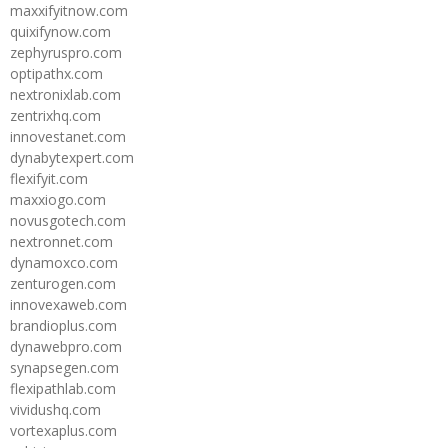
maxxifyitnow.com
quixifynow.com
zephyruspro.com
optipathx.com
nextronixlab.com
zentrixhq.com
innovestanet.com
dynabytexpert.com
flexifyit.com
maxxiogo.com
novusgotech.com
nextronnet.com
dynamoxco.com
zenturogen.com
innovexaweb.com
brandioplus.com
dynawebpro.com
synapsegen.com
flexipathlab.com
vividushq.com
vortexaplus.com