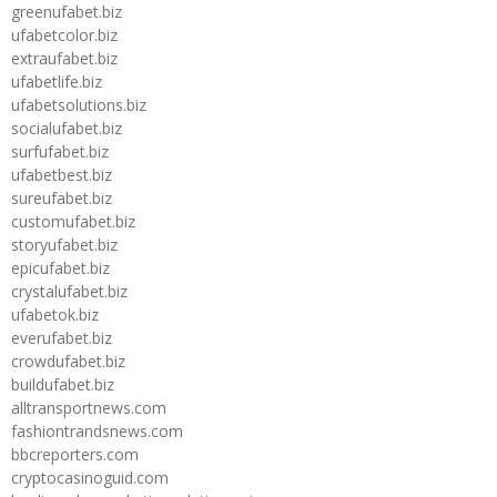
greenufabet.biz
ufabetcolor.biz
extraufabet.biz
ufabetlife.biz
ufabetsolutions.biz
socialufabet.biz
surfufabet.biz
ufabetbest.biz
sureufabet.biz
customufabet.biz
storyufabet.biz
epicufabet.biz
crystalufabet.biz
ufabetok.biz
everufabet.biz
crowdufabet.biz
buildufabet.biz
alltransportnews.com
fashiontrandsnews.com
bbcreporters.com
cryptocasinoguid.com