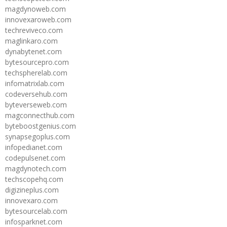
magdynoweb.com
innovexaroweb.com
techreviveco.com
maglinkaro.com
dynabytenet.com
bytesourcepro.com
techspherelab.com
infomatrixlab.com
codeversehub.com
byteverseweb.com
magconnecthub.com
byteboostgenius.com
synapsegoplus.com
infopedianet.com
codepulsenet.com
magdynotech.com
techscopehq.com
digizineplus.com
innovexaro.com
bytesourcelab.com
infosparknet.com