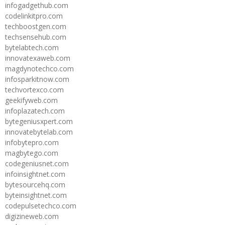
infogadgethub.com
codelinkitpro.com
techboostgen.com
techsensehub.com
bytelabtech.com
innovatexaweb.com
magdynotechco.com
infosparkitnow.com
techvortexco.com
geekifyweb.com
infoplazatech.com
bytegeniusxpert.com
innovatebytelab.com
infobytepro.com
magbytego.com
codegeniusnet.com
infoinsightnet.com
bytesourcehq.com
byteinsightnet.com
codepulsetechco.com
digizineweb.com