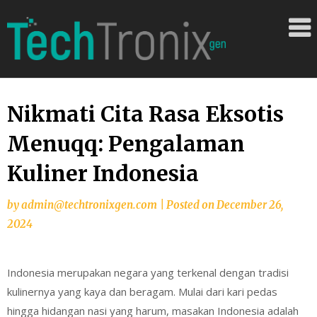
Skip
Situs
to
content
Bandarqq
dengan
Pengalam
Bermain
Nikmati Cita Rasa Eksotis
Terbaik
Menuqq: Pengalaman
untuk
Pemain
Kuliner Indonesia
by
admin@techtronixgen.com
|
Posted on
December 26,
2024
Indonesia merupakan negara yang terkenal dengan tradisi
kulinernya yang kaya dan beragam. Mulai dari kari pedas
hingga hidangan nasi yang harum, masakan Indonesia adalah