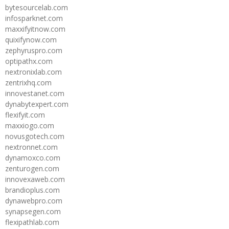
bytesourcelab.com
infosparknet.com
maxxifyitnow.com
quixifynow.com
zephyruspro.com
optipathx.com
nextronixlab.com
zentrixhq.com
innovestanet.com
dynabytexpert.com
flexifyit.com
maxxiogo.com
novusgotech.com
nextronnet.com
dynamoxco.com
zenturogen.com
innovexaweb.com
brandioplus.com
dynawebpro.com
synapsegen.com
flexipathlab.com