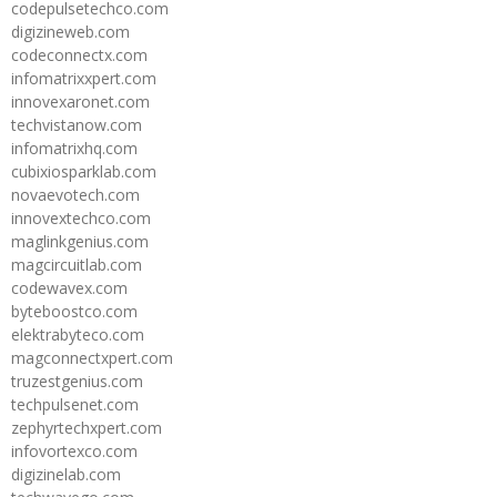
codepulsetechco.com
digizineweb.com
codeconnectx.com
infomatrixxpert.com
innovexaronet.com
techvistanow.com
infomatrixhq.com
cubixiosparklab.com
novaevotech.com
innovextechco.com
maglinkgenius.com
magcircuitlab.com
codewavex.com
byteboostco.com
elektrabyteco.com
magconnectxpert.com
truzestgenius.com
techpulsenet.com
zephyrtechxpert.com
infovortexco.com
digizinelab.com