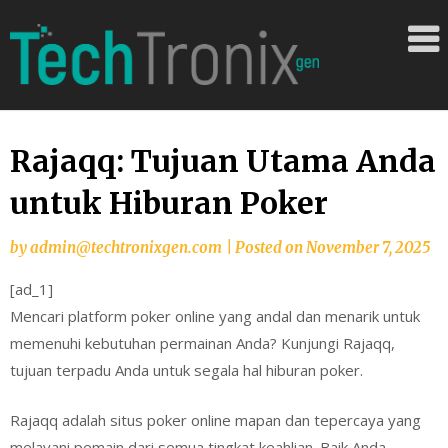
Skip
Situs
to
content
Bandarqq
dengan
Pengalam
Bermain
Rajaqq: Tujuan Utama Anda
Terbaik
untuk Hiburan Poker
untuk
Pemain
by
admin@techtronixgen.com
|
Posted on
November 7, 2025
[ad_1]
Mencari platform poker online yang andal dan menarik untuk
memenuhi kebutuhan permainan Anda? Kunjungi Rajaqq,
tujuan terpadu Anda untuk segala hal hiburan poker.
Rajaqq adalah situs poker online mapan dan tepercaya yang
melayani pemain dari semua tingkat keahlian. Baik Anda