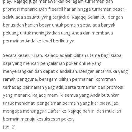
play, Rajaqq juga menawarkan beragam turnamen dan
promosi menarik. Dari freeroll harian hingga turnamen besar,
selalu ada sesuatu yang terjadi di Rajaqq. Selain itu, dengan
bonus dan hadiah besar untuk pemain setia, ada banyak
peluang untuk meningkatkan uang Anda dan membawa
permainan Anda ke level berikutnya.
Secara keseluruhan, Rajaqq adalah pilihan utama bagi siapa
saja yang mencari pengalaman poker online yang
menyenangkan dan dapat diandalkan. Dengan antarmuka yang
ramah pengguna, beragam pilihan permainan, komitmen
terhadap permainan yang adil, serta turnamen dan promosi
yang menarik, Rajaqq memiliki semua yang Anda butuhkan
untuk menikmati pengalaman bermain yang luar biasa. Jadi
mengapa menunggu? Daftar ke Rajaqq hari ini dan mulailah
bermain menuju kesuksesan poker.
[ad_2]