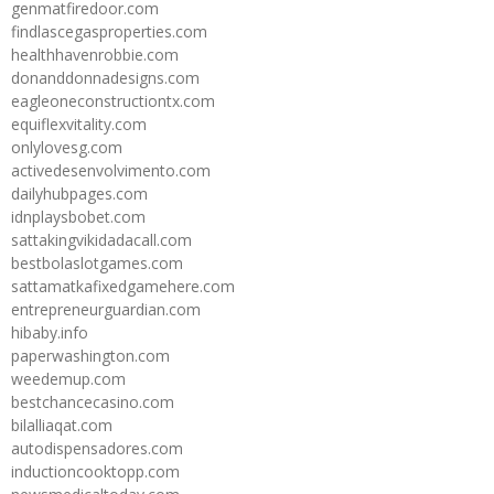
genmatfiredoor.com
findlascegasproperties.com
healthhavenrobbie.com
donanddonnadesigns.com
eagleoneconstructiontx.com
equiflexvitality.com
onlylovesg.com
activedesenvolvimento.com
dailyhubpages.com
idnplaysbobet.com
sattakingvikidadacall.com
bestbolaslotgames.com
sattamatkafixedgamehere.com
entrepreneurguardian.com
hibaby.info
paperwashington.com
weedemup.com
bestchancecasino.com
bilalliaqat.com
autodispensadores.com
inductioncooktopp.com