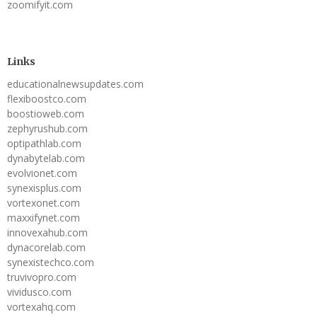
zoomifyit.com
Links
educationalnewsupdates.com
flexiboostco.com
boostioweb.com
zephyrushub.com
optipathlab.com
dynabytelab.com
evolvionet.com
synexisplus.com
vortexonet.com
maxxifynet.com
innovexahub.com
dynacorelab.com
synexistechco.com
truvivopro.com
vividusco.com
vortexahq.com