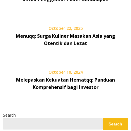
October 22, 2025
Menuqq: Surga Kuliner Masakan Asia yang
Otentik dan Lezat
October 10, 2024
Melepaskan Kekuatan Hematqq: Panduan
Komprehensif bagi Investor
Search
Search