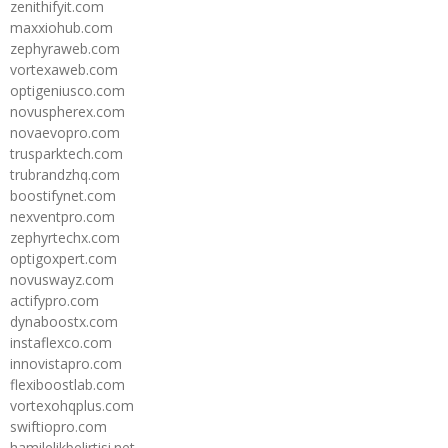
zenithifyit.com
maxxiohub.com
zephyraweb.com
vortexaweb.com
optigeniusco.com
novuspherex.com
novaevopro.com
trusparktech.com
trubrandzhq.com
boostifynet.com
nexventpro.com
zephyrtechx.com
optigoxpert.com
novuswayz.com
actifypro.com
dynaboostx.com
instaflexco.com
innovistapro.com
flexiboostlab.com
vortexohqplus.com
swiftiopro.com
hamilelikbelirtisi.net