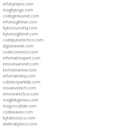
infobytepro.com
magbytego.com
codegeniusnet.com
infoinsightnet.com
bytesourcehq.com
byteinsightnet.com
codepulsetechco.com
digizineweb.com
codeconnectx.com
infomatrixxpert.com
innovexaronet.com
techvistanow.com
infomatrixhq.com
cubixiosparklab.com
novaevotech.com
innovextechco.com
maglinkgenius.com
magcircuitlab.com
codewavex.com
byteboostco.com
elektrabyteco.com