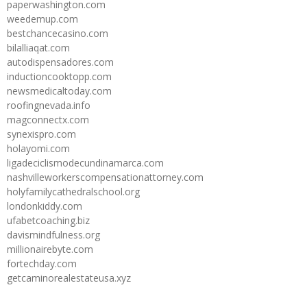
paperwashington.com
weedemup.com
bestchancecasino.com
bilalliaqat.com
autodispensadores.com
inductioncooktopp.com
newsmedicaltoday.com
roofingnevada.info
magconnectx.com
synexispro.com
holayomi.com
ligadeciclismodecundinamarca.com
nashvilleworkerscompensationattorney.com
holyfamilycathedralschool.org
londonkiddy.com
ufabetcoaching.biz
davismindfulness.org
millionairebyte.com
fortechday.com
getcaminorealestateusa.xyz