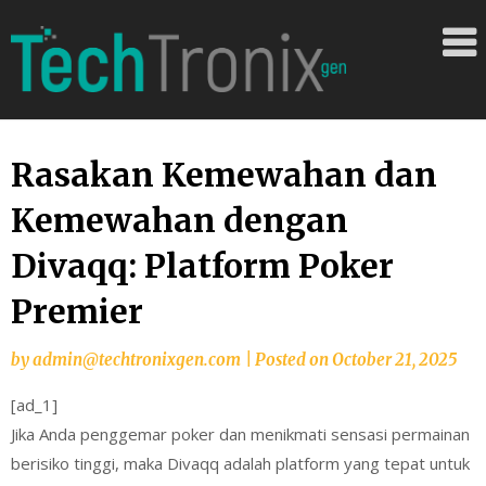
Skip
Situs
to
content
Bandarqq
dengan
Pengalam
Bermain
Rasakan Kemewahan dan
Terbaik
Kemewahan dengan
untuk
Pemain
Divaqq: Platform Poker
Premier
by
admin@techtronixgen.com
|
Posted on
October 21, 2025
[ad_1]
Jika Anda penggemar poker dan menikmati sensasi permainan
berisiko tinggi, maka Divaqq adalah platform yang tepat untuk