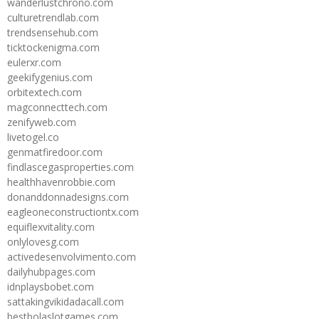
wanderlustchrono.com
culturetrendlab.com
trendsensehub.com
ticktockenigma.com
eulerxr.com
geekifygenius.com
orbitextech.com
magconnecttech.com
zenifyweb.com
livetogel.co
genmatfiredoor.com
findlascegasproperties.com
healthhavenrobbie.com
donanddonnadesigns.com
eagleoneconstructiontx.com
equiflexvitality.com
onlylovesg.com
activedesenvolvimento.com
dailyhubpages.com
idnplaysbobet.com
sattakingvikidadacall.com
bestbolaslotgames.com