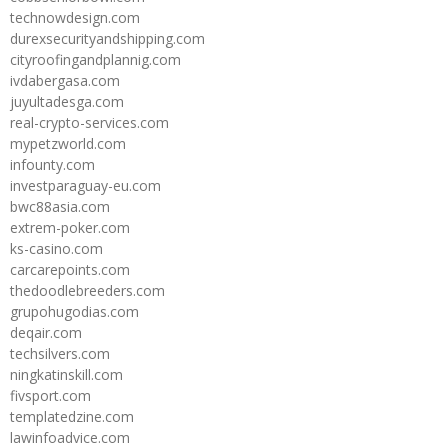
technowdesign.com
durexsecurityandshipping.com
cityroofingandplannig.com
ivdabergasa.com
juyultadesga.com
real-crypto-services.com
mypetzworld.com
infounty.com
investparaguay-eu.com
bwc88asia.com
extrem-poker.com
ks-casino.com
carcarepoints.com
thedoodlebreeders.com
grupohugodias.com
deqair.com
techsilvers.com
ningkatinskill.com
fivsport.com
templatedzine.com
lawinfoadvice.com