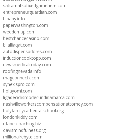
sattamatkafixedgamehere.com
entrepreneurguardian.com
hibaby.info
paperwashington.com
weedemup.com
bestchancecasino.com
bilalliaqat.com
autodispensadores.com
inductioncooktopp.com
newsmedicaltoday.com
roofingnevada.info
magconnectx.com
synexispro.com
holayomi.com
ligadeciclismodecundinamarca.com
nashvilleworkerscompensationattorney.com
holyfamilycathedralschool.org
londonkiddy.com
ufabetcoaching.biz
davismindfulness.org
millionairebyte.com