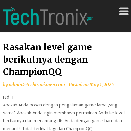
Skip
Situs
to
content
Bandarqq
dengan
Pengalam
Bermain
Rasakan level game
Terbaik
berikutnya dengan
untuk
Pemain
ChampionQQ
by
admin@techtronixgen.com
|
Posted on
May 1, 2025
[ad_1]
Apakah Anda bosan dengan pengalaman game lama yang
sama? Apakah Anda ingin membawa permainan Anda ke level
berikutnya dan menantang diri Anda dengan game baru dan
menarik? Tidak terlihat lagi dari ChampionQQ.