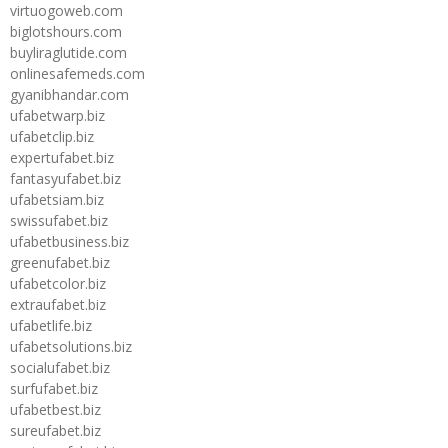
virtuogoweb.com
biglotshours.com
buyliraglutide.com
onlinesafemeds.com
gyanibhandar.com
ufabetwarp.biz
ufabetclip.biz
expertufabet.biz
fantasyufabet.biz
ufabetsiam.biz
swissufabet.biz
ufabetbusiness.biz
greenufabet.biz
ufabetcolor.biz
extraufabet.biz
ufabetlife.biz
ufabetsolutions.biz
socialufabet.biz
surfufabet.biz
ufabetbest.biz
sureufabet.biz