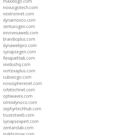
maxxiogo.com
novusgotech.com
nextronnet.com
dynamoxco.com
zenturogen.com
innovexaweb.com
brandioplus.com
dynawebpro.com
synapsegen.com
flexipathlab.com
vividushq.com
vortexaplus.com
cubixiogo.com
novuspherenet.com
orbitechnet.com
optiwavex.com
omnidynoco.com
zephyrtechhub.com
truzestweb.com
synapsexpert.com
zentarolab.com
quikbiznow.com