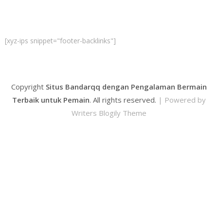
[xyz-ips snippet="footer-backlinks"]
Copyright
Situs Bandarqq dengan Pengalaman Bermain
Terbaik untuk Pemain
. All rights reserved.
| Powered by
Writers Blogily Theme