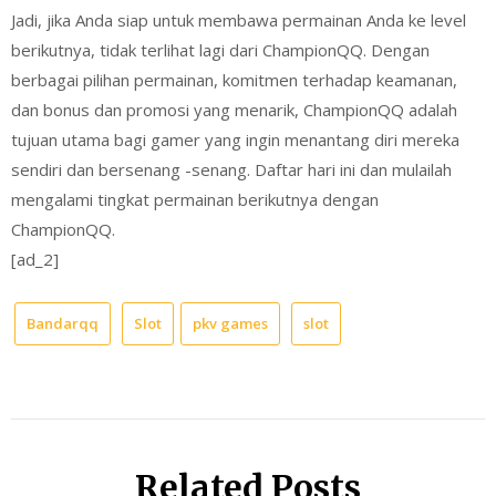
Jadi, jika Anda siap untuk membawa permainan Anda ke level
berikutnya, tidak terlihat lagi dari ChampionQQ. Dengan
berbagai pilihan permainan, komitmen terhadap keamanan,
dan bonus dan promosi yang menarik, ChampionQQ adalah
tujuan utama bagi gamer yang ingin menantang diri mereka
sendiri dan bersenang -senang. Daftar hari ini dan mulailah
mengalami tingkat permainan berikutnya dengan
ChampionQQ.
[ad_2]
Bandarqq
Slot
pkv games
slot
Related Posts