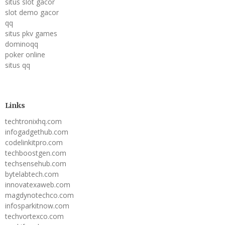
situs slot gacor
slot demo gacor
qq
situs pkv games
dominoqq
poker online
situs qq
Links
techtronixhq.com
infogadgethub.com
codelinkitpro.com
techboostgen.com
techsensehub.com
bytelabtech.com
innovatexaweb.com
magdynotechco.com
infosparkitnow.com
techvortexco.com