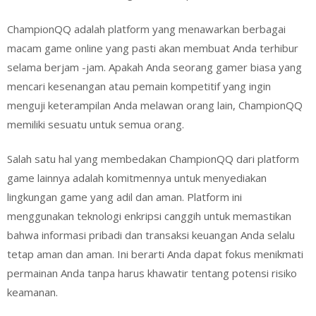
ChampionQQ adalah platform yang menawarkan berbagai
macam game online yang pasti akan membuat Anda terhibur
selama berjam -jam. Apakah Anda seorang gamer biasa yang
mencari kesenangan atau pemain kompetitif yang ingin
menguji keterampilan Anda melawan orang lain, ChampionQQ
memiliki sesuatu untuk semua orang.
Salah satu hal yang membedakan ChampionQQ dari platform
game lainnya adalah komitmennya untuk menyediakan
lingkungan game yang adil dan aman. Platform ini
menggunakan teknologi enkripsi canggih untuk memastikan
bahwa informasi pribadi dan transaksi keuangan Anda selalu
tetap aman dan aman. Ini berarti Anda dapat fokus menikmati
permainan Anda tanpa harus khawatir tentang potensi risiko
keamanan.