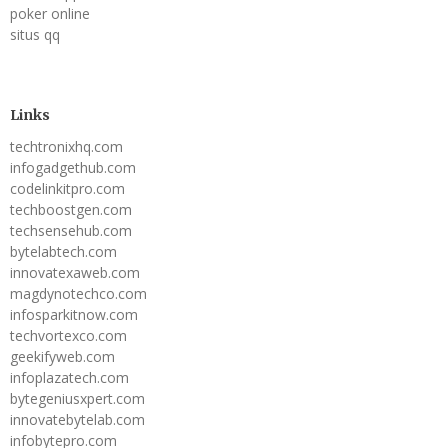
poker online
situs qq
Links
techtronixhq.com
infogadgethub.com
codelinkitpro.com
techboostgen.com
techsensehub.com
bytelabtech.com
innovatexaweb.com
magdynotechco.com
infosparkitnow.com
techvortexco.com
geekifyweb.com
infoplazatech.com
bytegeniusxpert.com
innovatebytelab.com
infobytepro.com