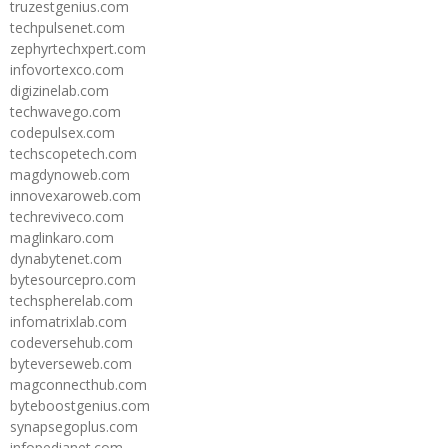
truzestgenius.com
techpulsenet.com
zephyrtechxpert.com
infovortexco.com
digizinelab.com
techwavego.com
codepulsex.com
techscopetech.com
magdynoweb.com
innovexaroweb.com
techreviveco.com
maglinkaro.com
dynabytenet.com
bytesourcepro.com
techspherelab.com
infomatrixlab.com
codeversehub.com
byteverseweb.com
magconnecthub.com
byteboostgenius.com
synapsegoplus.com
infopedianet.com