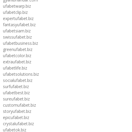
ufabetwarp.biz
ufabetclip.biz
expertufabet.biz
fantasyufabet.biz
ufabetsiam.biz
swissufabet.biz
ufabetbusiness.biz
greenufabet.biz
ufabetcolor.biz
extraufabet.biz
ufabetlife.biz
ufabetsolutions.biz
socialufabet.biz
surfufabet.biz
ufabetbest.biz
sureufabet.biz
customufabet.biz
storyufabet.biz
epicufabet.biz
crystalufabet.biz
ufabetok.biz