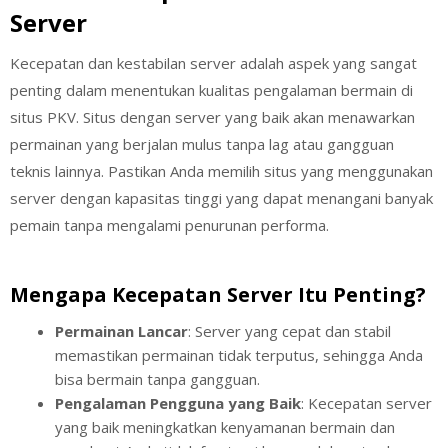
Server
Kecepatan dan kestabilan server adalah aspek yang sangat
penting dalam menentukan kualitas pengalaman bermain di
situs PKV. Situs dengan server yang baik akan menawarkan
permainan yang berjalan mulus tanpa lag atau gangguan
teknis lainnya. Pastikan Anda memilih situs yang menggunakan
server dengan kapasitas tinggi yang dapat menangani banyak
pemain tanpa mengalami penurunan performa.
Mengapa Kecepatan Server Itu Penting?
Permainan Lancar
: Server yang cepat dan stabil
memastikan permainan tidak terputus, sehingga Anda
bisa bermain tanpa gangguan.
Pengalaman Pengguna yang Baik
: Kecepatan server
yang baik meningkatkan kenyamanan bermain dan