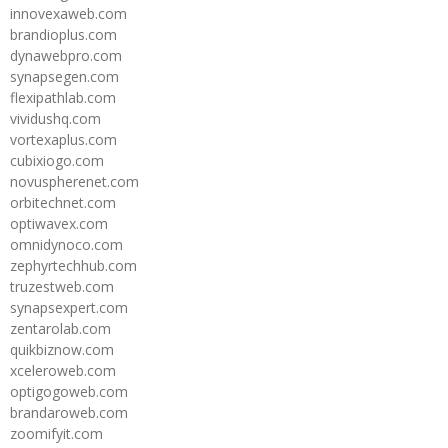
innovexaweb.com
brandioplus.com
dynawebpro.com
synapsegen.com
flexipathlab.com
vividushq.com
vortexaplus.com
cubixiogo.com
novuspherenet.com
orbitechnet.com
optiwavex.com
omnidynoco.com
zephyrtechhub.com
truzestweb.com
synapsexpert.com
zentarolab.com
quikbiznow.com
xceleroweb.com
optigogoweb.com
brandaroweb.com
zoomifyit.com