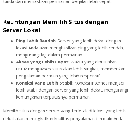
tunda dan memastikan permainan berjalan lebih cepat.
Keuntungan Memilih Situs dengan
Server Lokal
Ping Lebih Rendah
: Server yang lebih dekat dengan
lokasi Anda akan menghasilkan ping yang lebih rendah,
mengurangi lag dalam permainan.
Akses yang Lebih Cepat
: Waktu yang dibutuhkan
untuk mengakses situs akan lebih singkat, memberikan
pengalaman bermain yang lebih responsif.
Koneksi yang Lebih Stabil
: Koneksi internet menjadi
lebih stabil dengan server yang lebih dekat, mengurangi
kemungkinan terputusnya permainan.
Memilih situs dengan server yang terletak di lokasi yang lebih
dekat akan meningkatkan kualitas pengalaman bermain Anda.