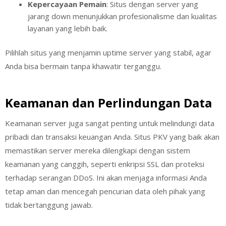
Kepercayaan Pemain
: Situs dengan server yang
jarang down menunjukkan profesionalisme dan kualitas
layanan yang lebih baik.
Pilihlah situs yang menjamin uptime server yang stabil, agar
Anda bisa bermain tanpa khawatir terganggu.
Keamanan dan Perlindungan Data
Keamanan server juga sangat penting untuk melindungi data
pribadi dan transaksi keuangan Anda. Situs PKV yang baik akan
memastikan server mereka dilengkapi dengan sistem
keamanan yang canggih, seperti enkripsi SSL dan proteksi
terhadap serangan DDoS. Ini akan menjaga informasi Anda
tetap aman dan mencegah pencurian data oleh pihak yang
tidak bertanggung jawab.