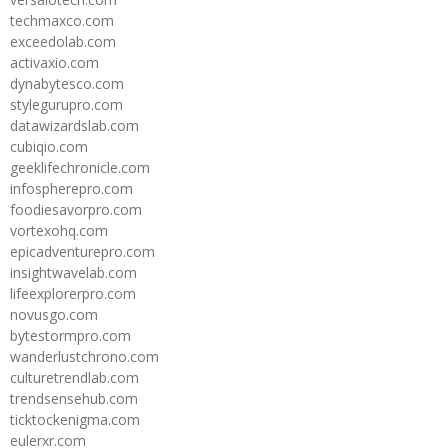
techmaxco.com
exceedolab.com
activaxio.com
dynabytesco.com
stylegurupro.com
datawizardslab.com
cubiqio.com
geeklifechronicle.com
infospherepro.com
foodiesavorpro.com
vortexohq.com
epicadventurepro.com
insightwavelab.com
lifeexplorerpro.com
novusgo.com
bytestormpro.com
wanderlustchrono.com
culturetrendlab.com
trendsensehub.com
ticktockenigma.com
eulerxr.com