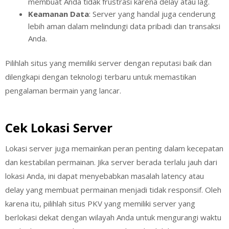
membuat Anda tidak frustrasi karena delay atau lag.
Keamanan Data
: Server yang handal juga cenderung
lebih aman dalam melindungi data pribadi dan transaksi
Anda.
Pilihlah situs yang memiliki server dengan reputasi baik dan
dilengkapi dengan teknologi terbaru untuk memastikan
pengalaman bermain yang lancar.
Cek Lokasi Server
Lokasi server juga memainkan peran penting dalam kecepatan
dan kestabilan permainan. Jika server berada terlalu jauh dari
lokasi Anda, ini dapat menyebabkan masalah latency atau
delay yang membuat permainan menjadi tidak responsif. Oleh
karena itu, pilihlah situs PKV yang memiliki server yang
berlokasi dekat dengan wilayah Anda untuk mengurangi waktu