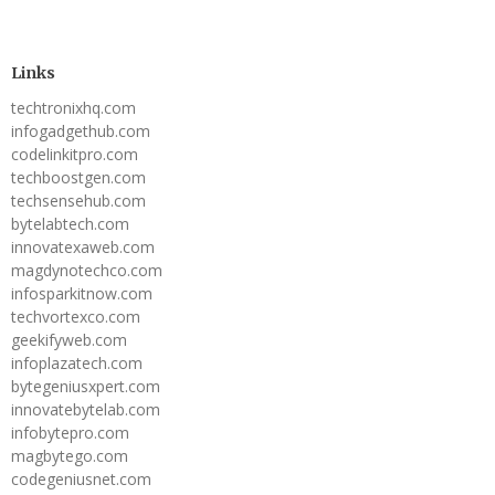
Links
techtronixhq.com
infogadgethub.com
codelinkitpro.com
techboostgen.com
techsensehub.com
bytelabtech.com
innovatexaweb.com
magdynotechco.com
infosparkitnow.com
techvortexco.com
geekifyweb.com
infoplazatech.com
bytegeniusxpert.com
innovatebytelab.com
infobytepro.com
magbytego.com
codegeniusnet.com