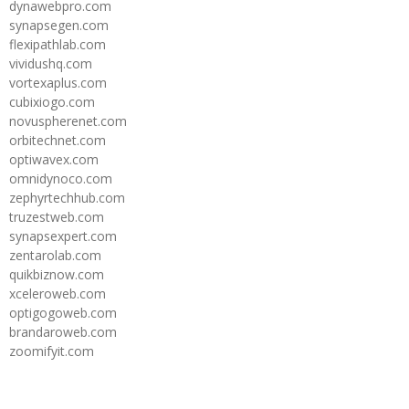
dynawebpro.com
synapsegen.com
flexipathlab.com
vividushq.com
vortexaplus.com
cubixiogo.com
novuspherenet.com
orbitechnet.com
optiwavex.com
omnidynoco.com
zephyrtechhub.com
truzestweb.com
synapsexpert.com
zentarolab.com
quikbiznow.com
xceleroweb.com
optigogoweb.com
brandaroweb.com
zoomifyit.com