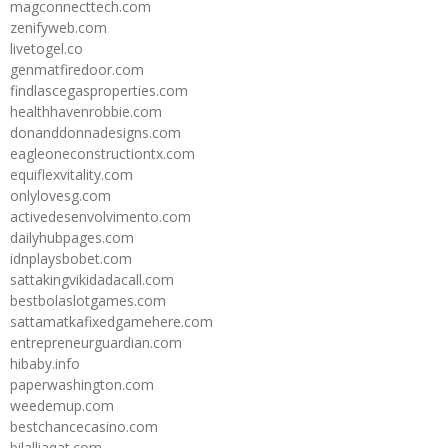
magconnecttech.com
zenifyweb.com
livetogel.co
genmatfiredoor.com
findlascegasproperties.com
healthhavenrobbie.com
donanddonnadesigns.com
eagleoneconstructiontx.com
equiflexvitality.com
onlylovesg.com
activedesenvolvimento.com
dailyhubpages.com
idnplaysbobet.com
sattakingvikidadacall.com
bestbolaslotgames.com
sattamatkafixedgamehere.com
entrepreneurguardian.com
hibaby.info
paperwashington.com
weedemup.com
bestchancecasino.com
bilalliaqat.com