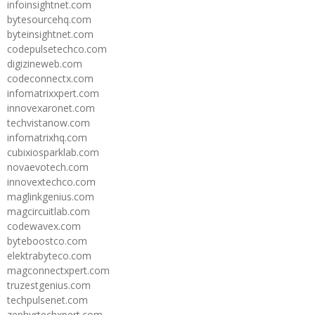
infoinsightnet.com
bytesourcehq.com
byteinsightnet.com
codepulsetechco.com
digizineweb.com
codeconnectx.com
infomatrixxpert.com
innovexaronet.com
techvistanow.com
infomatrixhq.com
cubixiosparklab.com
novaevotech.com
innovextechco.com
maglinkgenius.com
magcircuitlab.com
codewavex.com
byteboostco.com
elektrabyteco.com
magconnectxpert.com
truzestgenius.com
techpulsenet.com
zephyrtechxpert.com