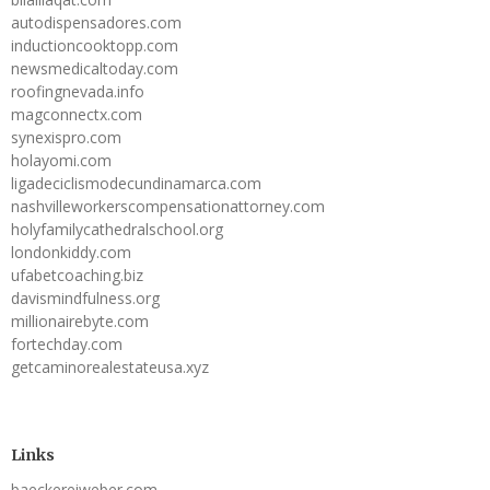
autodispensadores.com
inductioncooktopp.com
newsmedicaltoday.com
roofingnevada.info
magconnectx.com
synexispro.com
holayomi.com
ligadeciclismodecundinamarca.com
nashvilleworkerscompensationattorney.com
holyfamilycathedralschool.org
londonkiddy.com
ufabetcoaching.biz
davismindfulness.org
millionairebyte.com
fortechday.com
getcaminorealestateusa.xyz
Links
baeckereiweber.com