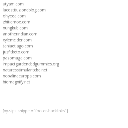
utyam.com
lacostituzioneblog.com
ohyeea.com
zhitiemoe.com
nungkub.com
anotherindian.com
xylemcider.com
taniaetiago.com
juzfitketo.com
pasomaga.com
impactgardencbdgummies.org
naturesstimulantcbd.net
nopalinaeuropa.com
biomagnify.net
[xyz-ips snippet="footer-backlinks"]