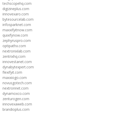
techscopehq.com
digizineplus.com
innovexaro.com
bytesourcelab.com
infosparknet.com
maxxifyitnow.com
quixifynow.com
zephyruspro.com
optipathx.com
nextronixlab.com
zentrixhq.com
innovestanet.com
dynabytexpert.com
flexifyit.com
maxxiogo.com
novusgotech.com
nextronnet.com
dynamoxco.com
zenturogen.com
innovexaweb.com
brandioplus.com