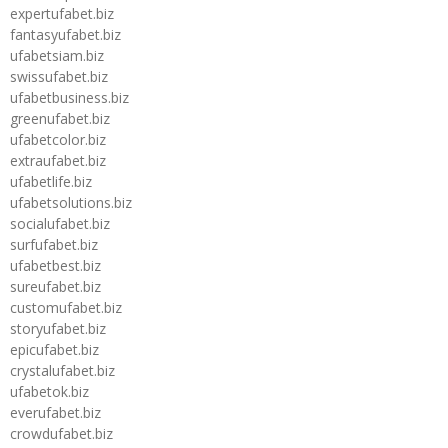
expertufabet.biz
fantasyufabet.biz
ufabetsiam.biz
swissufabet.biz
ufabetbusiness.biz
greenufabet.biz
ufabetcolor.biz
extraufabet.biz
ufabetlife.biz
ufabetsolutions.biz
socialufabet.biz
surfufabet.biz
ufabetbest.biz
sureufabet.biz
customufabet.biz
storyufabet.biz
epicufabet.biz
crystalufabet.biz
ufabetok.biz
everufabet.biz
crowdufabet.biz