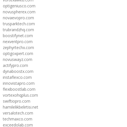
optigeniusco.com
novuspherex.com
novaevopro.com
trusparktech.com
trubrandzhq.com
boostifynet.com
nexventpro.com
zephyrtechx.com
optigoxpert.com
novuswayz.com
actifypro.com
dynaboostx.com
instaflexco.com
innovistapro.com
flexiboostlab.com
vortexohqplus.com
swiftiopro.com
hamilelikbelirtisi.net
versalotech.com
techmaxco.com
exceedolab.com