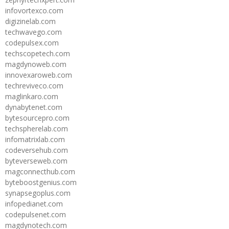
infovortexco.com
digizinelab.com
techwavego.com
codepulsex.com
techscopetech.com
magdynoweb.com
innovexaroweb.com
techreviveco.com
maglinkaro.com
dynabytenet.com
bytesourcepro.com
techspherelab.com
infomatrixlab.com
codeversehub.com
byteverseweb.com
magconnecthub.com
byteboostgenius.com
synapsegoplus.com
infopedianet.com
codepulsenet.com
magdynotech.com