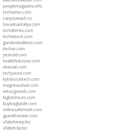
peoplemagazine.info
techashes.com
canyouwash.co
havadisantalya.com
techdtimes.com
techieboot.com
gundembalikesir.com
itechar.com
yesbold.com
healthhubzone.com
ebaraat.com
techjuiced.com
byteboosttech.com
magnexushub.com
virtuogoweb.com
biglotshours.com
buyliraglutide.com
onlinesafemeds.com
gyanibhandar.com
ufabetwarp.biz
ufabetclip.biz