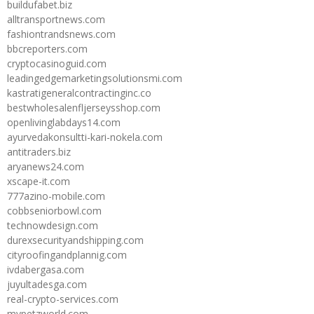
buildufabet.biz
alltransportnews.com
fashiontrandsnews.com
bbcreporters.com
cryptocasinoguid.com
leadingedgemarketingsolutionsmi.com
kastratigeneralcontractinginc.co
bestwholesalenfljerseysshop.com
openlivinglabdays14.com
ayurvedakonsultti-kari-nokela.com
antitraders.biz
aryanews24.com
xscape-it.com
777azino-mobile.com
cobbseniorbowl.com
technowdesign.com
durexsecurityandshipping.com
cityroofingandplannig.com
ivdabergasa.com
juyultadesga.com
real-crypto-services.com
mypetzworld.com