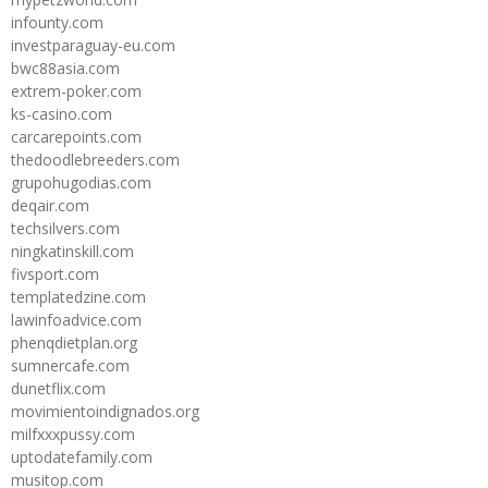
infounty.com
investparaguay-eu.com
bwc88asia.com
extrem-poker.com
ks-casino.com
carcarepoints.com
thedoodlebreeders.com
grupohugodias.com
deqair.com
techsilvers.com
ningkatinskill.com
fivsport.com
templatedzine.com
lawinfoadvice.com
phenqdietplan.org
sumnercafe.com
dunetflix.com
movimientoindignados.org
milfxxxpussy.com
uptodatefamily.com
musitop.com