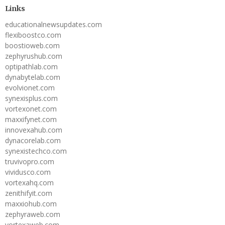
Links
educationalnewsupdates.com
flexiboostco.com
boostioweb.com
zephyrushub.com
optipathlab.com
dynabytelab.com
evolvionet.com
synexisplus.com
vortexonet.com
maxxifynet.com
innovexahub.com
dynacorelab.com
synexistechco.com
truvivopro.com
vividusco.com
vortexahq.com
zenithifyit.com
maxxiohub.com
zephyraweb.com
vortexaweb.com