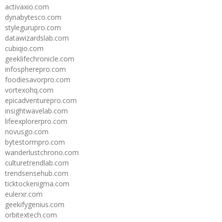
activaxio.com
dynabytesco.com
stylegurupro.com
datawizardslab.com
cubiqio.com
geeklifechronicle.com
infospherepro.com
foodiesavorpro.com
vortexohq.com
epicadventurepro.com
insightwavelab.com
lifeexplorerpro.com
novusgo.com
bytestormpro.com
wanderlustchrono.com
culturetrendlab.com
trendsensehub.com
ticktockenigma.com
eulerxr.com
geekifygenius.com
orbitextech.com