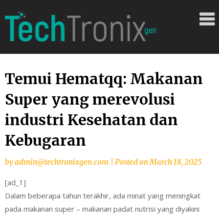
Skip
Situs
to
content
Bandarqq
dengan
Pengalam
Bermain
Temui Hematqq: Makanan
Terbaik
Super yang merevolusi
untuk
Pemain
industri Kesehatan dan
Kebugaran
by
admin@techtronixgen.com
|
Posted on
March 18, 2025
[ad_1]
Dalam beberapa tahun terakhir, ada minat yang meningkat
pada makanan super – makanan padat nutrisi yang diyakini