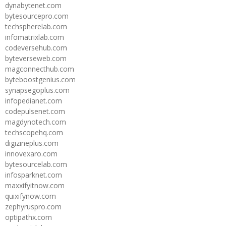
dynabytenet.com
bytesourcepro.com
techspherelab.com
infomatrixlab.com
codeversehub.com
byteverseweb.com
magconnecthub.com
byteboostgenius.com
synapsegoplus.com
infopedianet.com
codepulsenet.com
magdynotech.com
techscopehq.com
digizineplus.com
innovexaro.com
bytesourcelab.com
infosparknet.com
maxxifyitnow.com
quixifynow.com
zephyruspro.com
optipathx.com