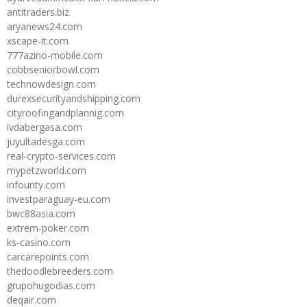
antitraders.biz
aryanews24.com
xscape-it.com
777azino-mobile.com
cobbseniorbowl.com
technowdesign.com
durexsecurityandshipping.com
cityroofingandplannig.com
ivdabergasa.com
juyultadesga.com
real-crypto-services.com
mypetzworld.com
infounty.com
investparaguay-eu.com
bwc88asia.com
extrem-poker.com
ks-casino.com
carcarepoints.com
thedoodlebreeders.com
grupohugodias.com
deqair.com