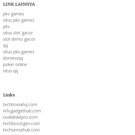
LINK LAINNYA
pkv games
situs pkv games
pkv
situs slot gacor
slot demo gacor
qq
situs pkv games
dominoqq
poker online
situs qq
Links
techtronixhq.com
infogadgethub.com
codelinkitpro.com
techboostgen.com
techsensehub.com