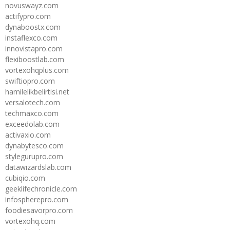
novuswayz.com
actifypro.com
dynaboostx.com
instaflexco.com
innovistapro.com
flexiboostlab.com
vortexohqplus.com
swiftiopro.com
hamilelikbelirtisi.net
versalotech.com
techmaxco.com
exceedolab.com
activaxio.com
dynabytesco.com
stylegurupro.com
datawizardslab.com
cubiqio.com
geeklifechronicle.com
infospherepro.com
foodiesavorpro.com
vortexohq.com