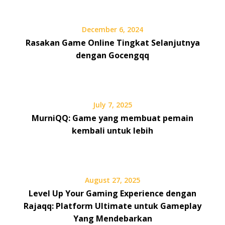
December 6, 2024
Rasakan Game Online Tingkat Selanjutnya
dengan Gocengqq
July 7, 2025
MurniQQ: Game yang membuat pemain
kembali untuk lebih
August 27, 2025
Level Up Your Gaming Experience dengan
Rajaqq: Platform Ultimate untuk Gameplay
Yang Mendebarkan