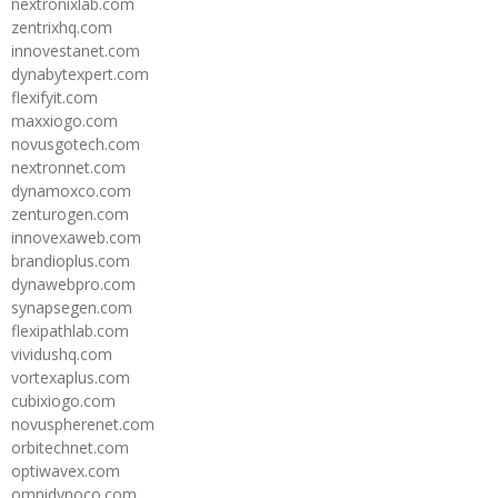
nextronixlab.com
zentrixhq.com
innovestanet.com
dynabytexpert.com
flexifyit.com
maxxiogo.com
novusgotech.com
nextronnet.com
dynamoxco.com
zenturogen.com
innovexaweb.com
brandioplus.com
dynawebpro.com
synapsegen.com
flexipathlab.com
vividushq.com
vortexaplus.com
cubixiogo.com
novuspherenet.com
orbitechnet.com
optiwavex.com
omnidynoco.com