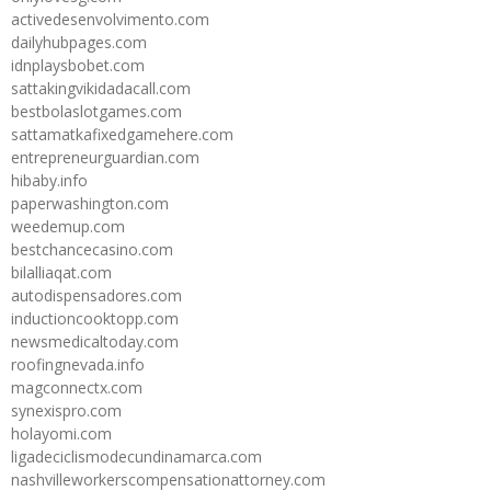
activedesenvolvimento.com
dailyhubpages.com
idnplaysbobet.com
sattakingvikidadacall.com
bestbolaslotgames.com
sattamatkafixedgamehere.com
entrepreneurguardian.com
hibaby.info
paperwashington.com
weedemup.com
bestchancecasino.com
bilalliaqat.com
autodispensadores.com
inductioncooktopp.com
newsmedicaltoday.com
roofingnevada.info
magconnectx.com
synexispro.com
holayomi.com
ligadeciclismodecundinamarca.com
nashvilleworkerscompensationattorney.com