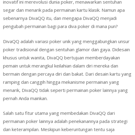
inovatif ini merevolusi dunia poker, menawarkan sentuhan
segar dan menarik pada permainan kartu klasik. Namun apa
sebenarnya DivaQQ itu, dan mengapa DivaQQ menjadi
pengubah permainan bagi para diva poker di mana pun?
DivaQQ adalah variasi poker unik yang menggabungkan unsur
poker tradisional dengan sentuhan glamor dan gaya. Didesain
khusus untuk wanita, DivaQQ bertujuan memberdayakan
pemain untuk merangkul keilahian dalam diri mereka dan
bermain dengan percaya diri dan bakat. Dari desain kartu yang
ramping dan canggih hingga mekanisme permainan yang
menarik, DivaQQ tidak seperti permainan poker lainnya yang
pernah Anda mainkan.
Salah satu fitur utama yang membedakan DivaQQ dari
permainan poker lainnya adalah penekanannya pada strategi
dan keterampilan. Meskipun keberuntungan tentu saja