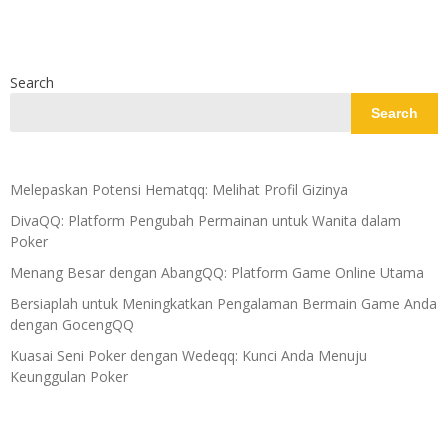
Search
Search
Melepaskan Potensi Hematqq: Melihat Profil Gizinya
DivaQQ: Platform Pengubah Permainan untuk Wanita dalam
Poker
Menang Besar dengan AbangQQ: Platform Game Online Utama
Bersiaplah untuk Meningkatkan Pengalaman Bermain Game Anda
dengan GocengQQ
Kuasai Seni Poker dengan Wedeqq: Kunci Anda Menuju
Keunggulan Poker