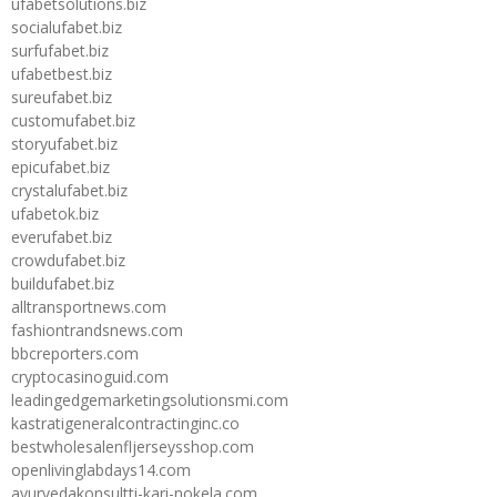
ufabetsolutions.biz
socialufabet.biz
surfufabet.biz
ufabetbest.biz
sureufabet.biz
customufabet.biz
storyufabet.biz
epicufabet.biz
crystalufabet.biz
ufabetok.biz
everufabet.biz
crowdufabet.biz
buildufabet.biz
alltransportnews.com
fashiontrandsnews.com
bbcreporters.com
cryptocasinoguid.com
leadingedgemarketingsolutionsmi.com
kastratigeneralcontractinginc.co
bestwholesalenfljerseysshop.com
openlivinglabdays14.com
ayurvedakonsultti-kari-nokela.com