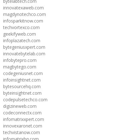
bytelabtech.com
innovatexaweb.com
magdynotechco.com
infosparkitnow.com
techvortexco.com
geekifyweb.com
infoplazatech.com
bytegeniusxpert.com
innovatebytelab.com
infobytepro.com
magbytego.com
codegeniusnet.com
infoinsightnet.com
bytesourcehq.com
byteinsightnet.com
codepulsetechco.com
digizineweb.com
codeconnectx.com
infomatrixxpert.com
innovexaronet.com
techvistanow.com
infomatrixhq.com