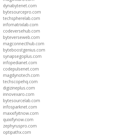
dynabytenet.com
bytesourcepro.com
techspherelab.com
infomatrixlab.com
codeversehub.com
byteverseweb.com
magconnecthub.com
byteboostgenius.com
synapsegoplus.com
infopedianet.com
codepulsenet.com
magdynotech.com
techscopehq.com
digizineplus.com
innovexaro.com
bytesourcelab.com
infosparknet.com
maxxifyitnow.com
quixifynow.com
zephyruspro.com
optipathx.com