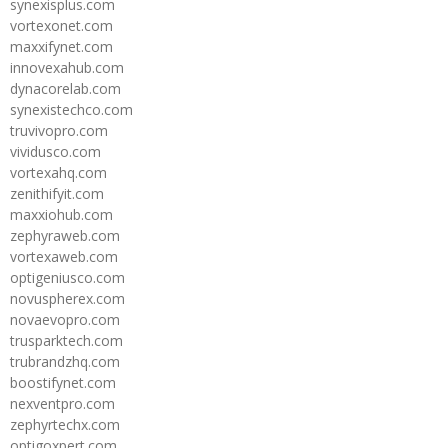
synexisplus.com
vortexonet.com
maxxifynet.com
innovexahub.com
dynacorelab.com
synexistechco.com
truvivopro.com
vividusco.com
vortexahq.com
zenithifyit.com
maxxiohub.com
zephyraweb.com
vortexaweb.com
optigeniusco.com
novuspherex.com
novaevopro.com
trusparktech.com
trubrandzhq.com
boostifynet.com
nexventpro.com
zephyrtechx.com
optigoxpert.com