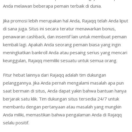
Anda melawan beberapa pemain terbaik di dunia.
Jika promosi lebih merupakan hal Anda, Rajaqq telah Anda liput
di sana juga. Situs ini secara teratur menawarkan bonus,
penawaran cashback, dan insentif lain untuk membuat pemain
kembali lagi. Apakah Anda seorang pemain biasa yang ingin
meningkatkan bankroll Anda atau pesaing serius yang mencari
keunggulan, Rajaqq memiliki sesuatu untuk semua orang.
Fitur hebat lainnya dari Rajaqq adalah tim dukungan
pelanggannya. Jika Anda pernah mengalami masalah apa pun
saat bermain di situs, Anda dapat yakin bahwa bantuan hanya
berjarak satu klik. Tim dukungan situs tersedia 24/7 untuk
membantu dengan pertanyaan atau masalah yang mungkin
Anda miliki, memastikan bahwa pengalaman Anda di Rajaqq
selalu positif.