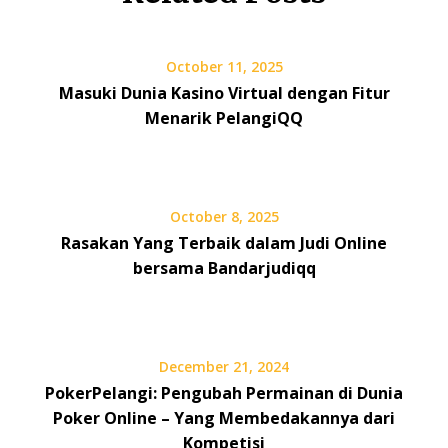
October 11, 2025
Masuki Dunia Kasino Virtual dengan Fitur
Menarik PelangiQQ
October 8, 2025
Rasakan Yang Terbaik dalam Judi Online
bersama Bandarjudiqq
December 21, 2024
PokerPelangi: Pengubah Permainan di Dunia
Poker Online – Yang Membedakannya dari
Kompetisi