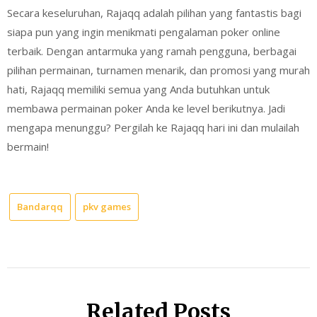
Secara keseluruhan, Rajaqq adalah pilihan yang fantastis bagi
siapa pun yang ingin menikmati pengalaman poker online
terbaik. Dengan antarmuka yang ramah pengguna, berbagai
pilihan permainan, turnamen menarik, dan promosi yang murah
hati, Rajaqq memiliki semua yang Anda butuhkan untuk
membawa permainan poker Anda ke level berikutnya. Jadi
mengapa menunggu? Pergilah ke Rajaqq hari ini dan mulailah
bermain!
Bandarqq
pkv games
Related Posts