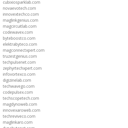
cubixiosparklab.com
novaevotech.com
innovextechco.com
maglinkgenius.com
magcircuitlab.com
codewavex.com
byteboostco.com
elektrabyteco.com
magconnectxpert.com
truzestgenius.com
techpulsenet.com
zephyrtechxpert.com
infovortexco.com
digizinelab.com
techwavego.com
codepulsex.com
techscopetech.com
magdynoweb.com
innovexaroweb.com
techreviveco.com
maglinkaro.com