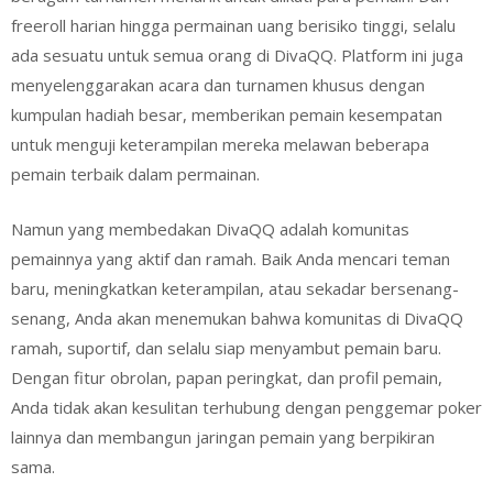
freeroll harian hingga permainan uang berisiko tinggi, selalu
ada sesuatu untuk semua orang di DivaQQ. Platform ini juga
menyelenggarakan acara dan turnamen khusus dengan
kumpulan hadiah besar, memberikan pemain kesempatan
untuk menguji keterampilan mereka melawan beberapa
pemain terbaik dalam permainan.
Namun yang membedakan DivaQQ adalah komunitas
pemainnya yang aktif dan ramah. Baik Anda mencari teman
baru, meningkatkan keterampilan, atau sekadar bersenang-
senang, Anda akan menemukan bahwa komunitas di DivaQQ
ramah, suportif, dan selalu siap menyambut pemain baru.
Dengan fitur obrolan, papan peringkat, dan profil pemain,
Anda tidak akan kesulitan terhubung dengan penggemar poker
lainnya dan membangun jaringan pemain yang berpikiran
sama.