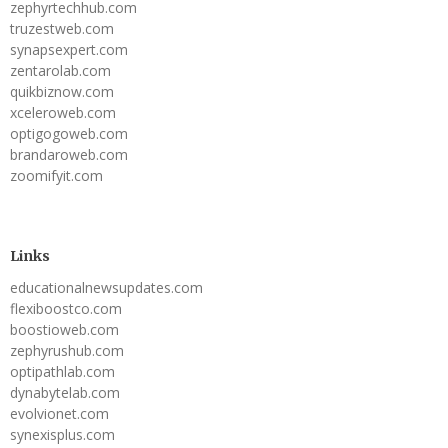
zephyrtechhub.com
truzestweb.com
synapsexpert.com
zentarolab.com
quikbiznow.com
xceleroweb.com
optigogoweb.com
brandaroweb.com
zoomifyit.com
Links
educationalnewsupdates.com
flexiboostco.com
boostioweb.com
zephyrushub.com
optipathlab.com
dynabytelab.com
evolvionet.com
synexisplus.com