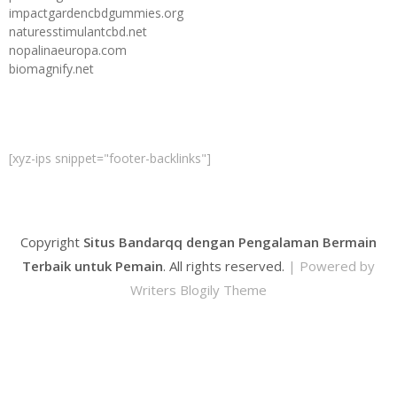
impactgardencbdgummies.org
naturesstimulantcbd.net
nopalinaeuropa.com
biomagnify.net
[xyz-ips snippet="footer-backlinks"]
Copyright
Situs Bandarqq dengan Pengalaman Bermain
Terbaik untuk Pemain
. All rights reserved.
| Powered by
Writers Blogily Theme