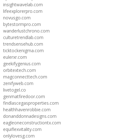
insightwavelab.com
lifeexplorerpro.com
novusgo.com
bytestormpro.com
wanderlustchrono.com
culturetrendlab.com
trendsensehub.com
ticktockenigma.com
eulerxr.com
geekifygenius.com
orbitextech.com
magconnecttech.com
zenifyweb.com
livetogel.co
genmatfiredoor.com
findlascegasproperties.com
healthhavenrobbie.com
donanddonnadesigns.com
eagleoneconstructiontx.com
equiflexvitality.com
onlylovesg.com