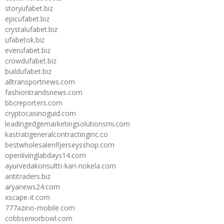
storyufabet.biz
epicufabet.biz
crystalufabet.biz
ufabetok.biz
everufabet.biz
crowdufabet.biz
buildufabet.biz
alltransportnews.com
fashiontrandsnews.com
bbcreporters.com
cryptocasinoguid.com
leadingedgemarketingsolutionsmi.com
kastratigeneralcontractinginc.co
bestwholesalenfljerseysshop.com
openlivinglabdays14.com
ayurvedakonsultti-kari-nokela.com
antitraders.biz
aryanews24.com
xscape-it.com
777azino-mobile.com
cobbseniorbowl.com