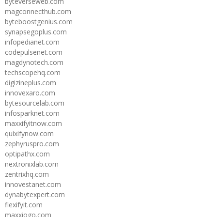
byteverseweb.com
magconnecthub.com
byteboostgenius.com
synapsegoplus.com
infopedianet.com
codepulsenet.com
magdynotech.com
techscopehq.com
digizineplus.com
innovexaro.com
bytesourcelab.com
infosparknet.com
maxxifyitnow.com
quixifynow.com
zephyruspro.com
optipathx.com
nextronixlab.com
zentrixhq.com
innovestanet.com
dynabytexpert.com
flexifyit.com
maxxiogo.com