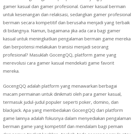
gamer kasual dan gamer profesional. Gamer kasual bermain
untuk kesenangan dan relaksasi, sedangkan gamer profesional
bermain secara kompetitif dan berusaha menjadi yang terbaik
di bidangnya. Namun, bagaimana jika ada cara bagi gamer
kasual untuk meningkatkan pengalaman bermain game mereka
dan berpotensi melakukan transisi menjadi seorang
profesional? Masuklah GocengQQ, platform game yang
merevolusi cara gamer kasual mendekati game favorit
mereka.
GocengQQ adalah platform yang menawarkan berbagai
macam permainan untuk dinikmati oleh para gamer kasual,
termasuk judul-judul populer seperti poker, domino, dan
blackjack. Apa yang membedakan GocengQQ dari platform
game lainnya adalah fokusnya dalam menyediakan pengalaman
bermain game yang kompetitif dan mendalam bagi pemain