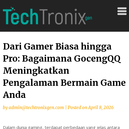
Skip
Situs
to
content
Bandarqq
dengan
Pengalam
Bermain
Dari Gamer Biasa hingga
Terbaik
Pro: Bagaimana GocengQQ
untuk
Pemain
Meningkatkan
Pengalaman Bermain Game
Anda
by
admin@techtronixgen.com
|
Posted on
April 8, 2026
Dalam dunia gaming, terdapat perbedaan yang jelas antara