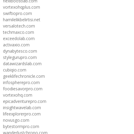
flexiboostlab.com
vortexohqplus.com
swiftiopro.com
hamilelikbelirtisi.net
versalotech.com
techmaxco.com
exceedolab.com
activaxio.com
dynabytesco.com
stylegurupro.com
datawizardslab.com
cubiqio.com
geeklifechronicle.com
infospherepro.com
foodiesavorpro.com
vortexohq.com
epicadventurepro.com
insightwavelab.com
lifeexplorerpro.com
novusgo.com
bytestormpro.com
wanderlustchrono.com