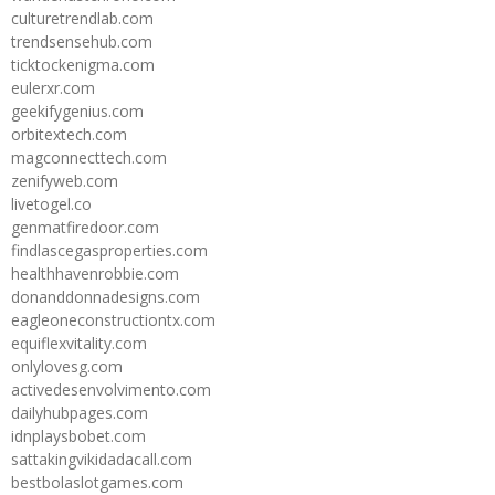
culturetrendlab.com
trendsensehub.com
ticktockenigma.com
eulerxr.com
geekifygenius.com
orbitextech.com
magconnecttech.com
zenifyweb.com
livetogel.co
genmatfiredoor.com
findlascegasproperties.com
healthhavenrobbie.com
donanddonnadesigns.com
eagleoneconstructiontx.com
equiflexvitality.com
onlylovesg.com
activedesenvolvimento.com
dailyhubpages.com
idnplaysbobet.com
sattakingvikidadacall.com
bestbolaslotgames.com