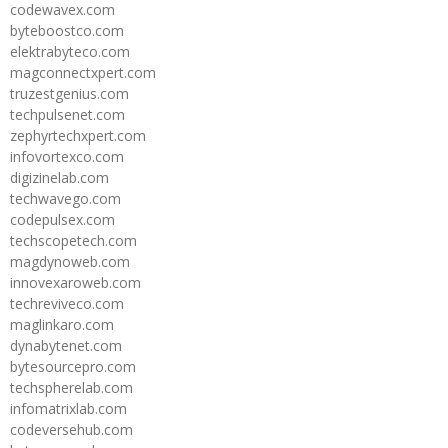
codewavex.com
byteboostco.com
elektrabyteco.com
magconnectxpert.com
truzestgenius.com
techpulsenet.com
zephyrtechxpert.com
infovortexco.com
digizinelab.com
techwavego.com
codepulsex.com
techscopetech.com
magdynoweb.com
innovexaroweb.com
techreviveco.com
maglinkaro.com
dynabytenet.com
bytesourcepro.com
techspherelab.com
infomatrixlab.com
codeversehub.com