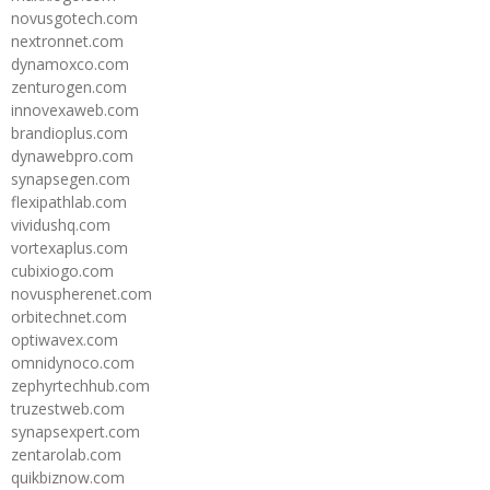
novusgotech.com
nextronnet.com
dynamoxco.com
zenturogen.com
innovexaweb.com
brandioplus.com
dynawebpro.com
synapsegen.com
flexipathlab.com
vividushq.com
vortexaplus.com
cubixiogo.com
novuspherenet.com
orbitechnet.com
optiwavex.com
omnidynoco.com
zephyrtechhub.com
truzestweb.com
synapsexpert.com
zentarolab.com
quikbiznow.com