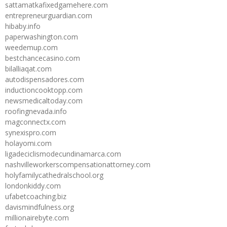
sattamatkafixedgamehere.com
entrepreneurguardian.com
hibaby.info
paperwashington.com
weedemup.com
bestchancecasino.com
bilalliaqat.com
autodispensadores.com
inductioncooktopp.com
newsmedicaltoday.com
roofingnevada.info
magconnectx.com
synexispro.com
holayomi.com
ligadeciclismodecundinamarca.com
nashvilleworkerscompensationattorney.com
holyfamilycathedralschool.org
londonkiddy.com
ufabetcoaching.biz
davismindfulness.org
millionairebyte.com