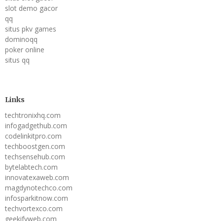
slot demo gacor
qq
situs pkv games
dominoqq
poker online
situs qq
Links
techtronixhq.com
infogadgethub.com
codelinkitpro.com
techboostgen.com
techsensehub.com
bytelabtech.com
innovatexaweb.com
magdynotechco.com
infosparkitnow.com
techvortexco.com
geekifyweb.com