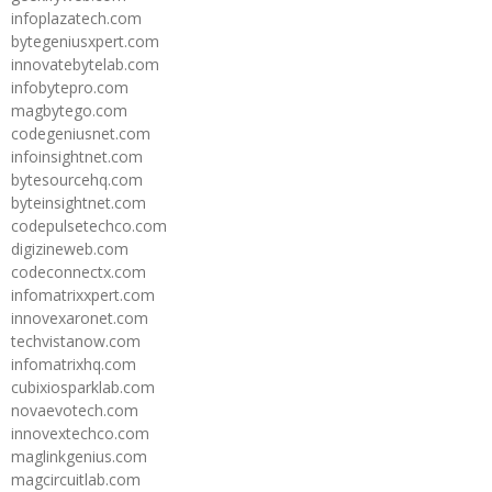
infoplazatech.com
bytegeniusxpert.com
innovatebytelab.com
infobytepro.com
magbytego.com
codegeniusnet.com
infoinsightnet.com
bytesourcehq.com
byteinsightnet.com
codepulsetechco.com
digizineweb.com
codeconnectx.com
infomatrixxpert.com
innovexaronet.com
techvistanow.com
infomatrixhq.com
cubixiosparklab.com
novaevotech.com
innovextechco.com
maglinkgenius.com
magcircuitlab.com