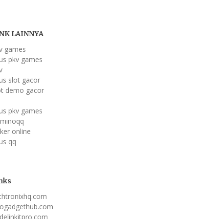
INK LAINNYA
v games
tus pkv games
v
tus slot gacor
ot demo gacor
tus pkv games
minoqq
ker online
tus qq
nks
chtronixhq.com
fogadgethub.com
delinkitpro.com