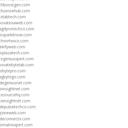
chboostgen.com
chsensehub.com
telabtech.com
novatexaweb.com
gdynotechco.com
fosparkitnow.com
chvortexco.com
ekifyweb.com
foplazatech.com
tegeniusxpert.com
novatebytelab.com
fobytepro.com
gbytego.com
degeniusnet.com
foinsightnet.com
tesourcehq.com
teinsightnet.com
depulsetechco.com
gizineweb.com
deconnectx.com
fomatrixxpert.com