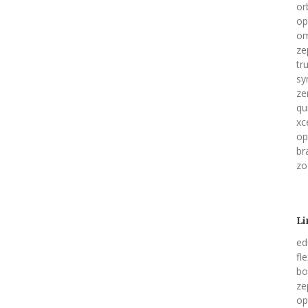
or
op
om
ze
tr
sy
ze
qu
xc
op
br
zo
Li
ed
fl
bo
ze
op