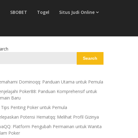
o
SBOBET
Togel
Situs Judi Online
arch
Search
mahami Dominoqq: Panduan Utama untuk Pemula
njelajahi Poker88: Panduan Komprehensif untuk
main Baru
 Tips Penting Poker untuk Pemula
lepaskan Potensi Hematqq: Melihat Profil Gizinya
vaQQ: Platform Pengubah Permainan untuk Wanita
lam Poker