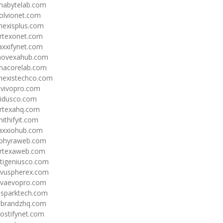
nabytelab.com
olvionet.com
nexisplus.com
rtexonet.com
xxifynet.com
novexahub.com
nacorelab.com
nexistechco.com
uvivopro.com
vidusco.com
rtexahq.com
nithifyit.com
xxiohub.com
phyraweb.com
rtexaweb.com
tigeniusco.com
vuspherex.com
vaevopro.com
usparktech.com
ubrandzhq.com
ostifynet.com