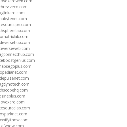
novexaroweb.com
chreviveco.com
glinkaro.com
nabytenet.com
tesourcepro.com
chspherelab.com
fomatrixlab.com
deversehub.com
teverseweb.com
gconnecthub.com
teboostgenius.com
napsegoplus.com
fopedianet.com
depulsenet.com
gdynotech.com
chscopehq.com
gizineplus.com
novexaro.com
tesourcelab.com
fosparknet.com
xxifyitnow.com
ixifynow.com