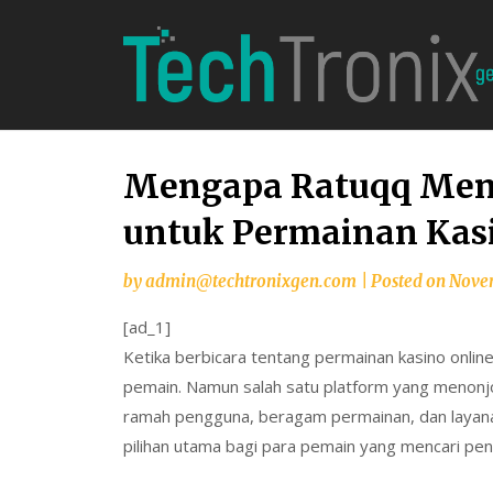
Skip
to
content
Mengapa Ratuqq Menj
untuk Permainan Kas
by
admin@techtronixgen.com
|
Posted on
Novem
[ad_1]
Ketika berbicara tentang permainan kasino online,
pemain. Namun salah satu platform yang menonjo
ramah pengguna, beragam permainan, dan layanan
pilihan utama bagi para pemain yang mencari pe