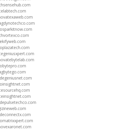
chsensehub.com
telabtech.com
novatexaweb.com
gdynotechco.com
fosparkitnow.com
chvortexco.com
ekifyweb.com
foplazatech.com
tegeniusxpert.com
novatebytelab.com
fobytepro.com
gbytego.com
degeniusnet.com
foinsightnet.com
tesourcehq.com
teinsightnet.com
depulsetechco.com
gizineweb.com
deconnectx.com
fomatrixxpert.com
novexaronet.com