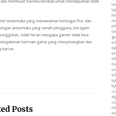
a dan membuat mereka kembali untuk mendapatkan lebih
te
by
in
ma
ame terkemuka yang menawarkan berbagai fitur dan
in
 Dengan antarmuka yang ramah pengguna, beragam
te
sungguhan, tidak heran mengapa gamer tidak bisa
ge
i pengalaman bermain game yang menyenangkan dan
in
by
ari ini.
in
in
ma
co
in
by
by
co
di
co
ted Posts
in
in