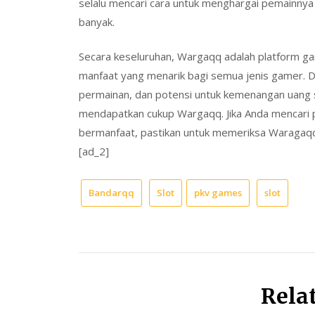
selalu mencari cara untuk menghargai pemainny
banyak.
Secara keseluruhan, Wargaqq adalah platform g
manfaat yang menarik bagi semua jenis gamer.
permainan, dan potensi untuk kemenangan uang 
mendapatkan cukup Wargaqq. Jika Anda mencar
bermanfaat, pastikan untuk memeriksa Waragaqq h
[ad_2]
Bandarqq
Slot
pkv games
slot
Rela