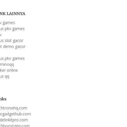
INK LAINNYA
v games
tus pkv games
v
tus slot gacor
ot demo gacor
tus pkv games
minoqq
ker online
tus qq
nks
chtronixhq.com
fogadgethub.com
delinkitpro.com
chboostgen.com