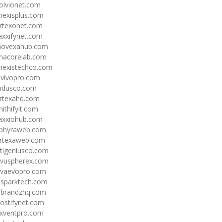
olvionet.com
nexisplus.com
rtexonet.com
xxifynet.com
novexahub.com
nacorelab.com
nexistechco.com
uvivopro.com
vidusco.com
rtexahq.com
nithifyit.com
xxiohub.com
phyraweb.com
rtexaweb.com
tigeniusco.com
vuspherex.com
vaevopro.com
usparktech.com
ubrandzhq.com
ostifynet.com
xventpro.com