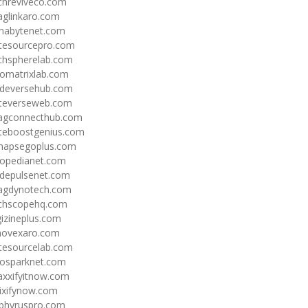
chreviveco.com
glinkaro.com
nabytenet.com
tesourcepro.com
chspherelab.com
fomatrixlab.com
deversehub.com
teverseweb.com
gconnecthub.com
teboostgenius.com
napsegoplus.com
fopedianet.com
depulsenet.com
gdynotech.com
chscopehq.com
gizineplus.com
novexaro.com
tesourcelab.com
fosparknet.com
xxifyitnow.com
ixifynow.com
phyruspro.com