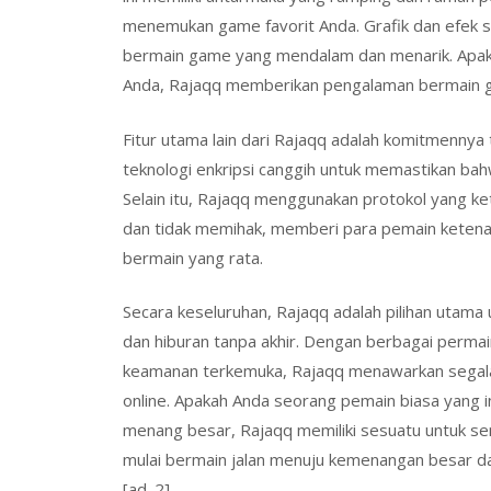
menemukan game favorit Anda. Grafik dan efek s
bermain game yang mendalam dan menarik. Apaka
Anda, Rajaqq memberikan pengalaman bermain g
Fitur utama lain dari Rajaqq adalah komitmennya
teknologi enkripsi canggih untuk memastikan b
Selain itu, Rajaqq menggunakan protokol yang k
dan tidak memihak, memberi para pemain ketena
bermain yang rata.
Secara keseluruhan, Rajaqq adalah pilihan utam
dan hiburan tanpa akhir. Dengan berbagai permai
keamanan terkemuka, Rajaqq menawarkan segala 
online. Apakah Anda seorang pemain biasa yang i
menang besar, Rajaqq memiliki sesuatu untuk se
mulai bermain jalan menuju kemenangan besar da
[ad_2]