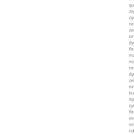
qu
ze
op
ne
ze
in
dy
fl
ma
no
ne
dy
ze
in
br
dy
sy
fl
vi
vo
cu