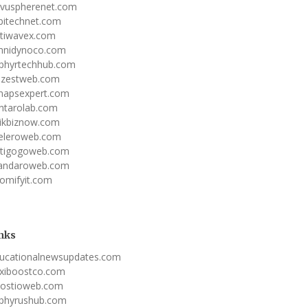
vuspherenet.com
bitechnet.com
tiwavex.com
nidynoco.com
phyrtechhub.com
uzestweb.com
napsexpert.com
ntarolab.com
ikbiznow.com
eleroweb.com
tigogoweb.com
andaroweb.com
omifyit.com
nks
ucationalnewsupdates.com
exiboostco.com
ostioweb.com
phyrushub.com