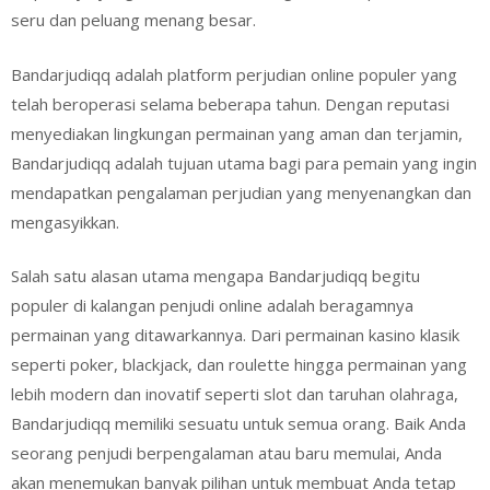
seru dan peluang menang besar.
Bandarjudiqq adalah platform perjudian online populer yang
telah beroperasi selama beberapa tahun. Dengan reputasi
menyediakan lingkungan permainan yang aman dan terjamin,
Bandarjudiqq adalah tujuan utama bagi para pemain yang ingin
mendapatkan pengalaman perjudian yang menyenangkan dan
mengasyikkan.
Salah satu alasan utama mengapa Bandarjudiqq begitu
populer di kalangan penjudi online adalah beragamnya
permainan yang ditawarkannya. Dari permainan kasino klasik
seperti poker, blackjack, dan roulette hingga permainan yang
lebih modern dan inovatif seperti slot dan taruhan olahraga,
Bandarjudiqq memiliki sesuatu untuk semua orang. Baik Anda
seorang penjudi berpengalaman atau baru memulai, Anda
akan menemukan banyak pilihan untuk membuat Anda tetap