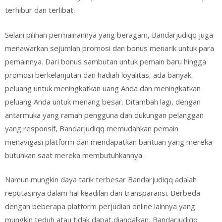
terhibur dan terlibat.
Selain pilihan permainannya yang beragam, Bandarjudiqq juga
menawarkan sejumlah promosi dan bonus menarik untuk para
pemainnya. Dari bonus sambutan untuk pemain baru hingga
promosi berkelanjutan dan hadiah loyalitas, ada banyak
peluang untuk meningkatkan uang Anda dan meningkatkan
peluang Anda untuk menang besar. Ditambah lagi, dengan
antarmuka yang ramah pengguna dan dukungan pelanggan
yang responsif, Bandarjudiqq memudahkan pemain
menavigasi platform dan mendapatkan bantuan yang mereka
butuhkan saat mereka membutuhkannya.
Namun mungkin daya tarik terbesar Bandarjudiqq adalah
reputasinya dalam hal keadilan dan transparansi. Berbeda
dengan beberapa platform perjudian online lainnya yang
mungkin teduh atau tidak dapat diandalkan, Bandarjudiqq