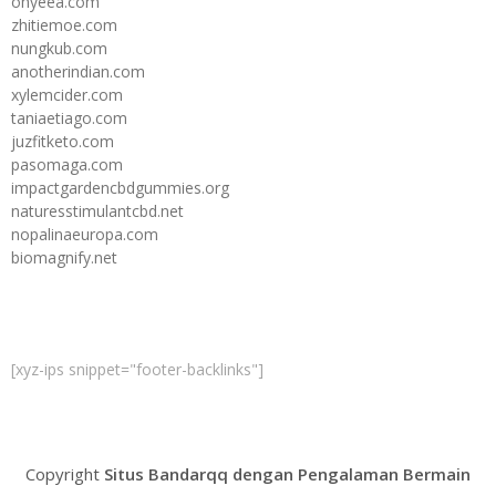
ohyeea.com
zhitiemoe.com
nungkub.com
anotherindian.com
xylemcider.com
taniaetiago.com
juzfitketo.com
pasomaga.com
impactgardencbdgummies.org
naturesstimulantcbd.net
nopalinaeuropa.com
biomagnify.net
[xyz-ips snippet="footer-backlinks"]
Copyright
Situs Bandarqq dengan Pengalaman Bermain