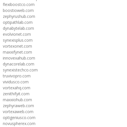
flexiboostco.com
boostioweb.com
zephyrushub.com
optipathlab.com
dynabytelab.com
evolvionet.com
synexisplus.com
vortexonet.com
maxxifynet.com
innovexahub.com
dynacorelab.com
synexistechco.com
truvivopro.com
vividusco.com
vortexahq.com
zenithifyit.com
maxxiohub.com
zephyraweb.com
vortexaweb.com
optigeniusco.com
novuspherex.com