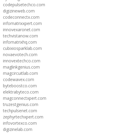
codepulsetechco.com
digizineweb.com
codeconnectx.com
infomatrixxpert.com
innovexaronet.com
techvistanow.com
infomatrixhq.com
cubixiosparklab.com
novaevotech.com
innovextechco.com
maglinkgenius.com
magcircuitlab.com
codewavex.com
byteboostco.com
elektrabyteco.com
magconnectxpert.com
truzestgenius.com
techpulsenet.com
zephyrtechxpert.com
infovortexco.com
digizinelab.com