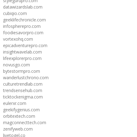
stylegurupro.com
datawizardslab.com
cubiqio.com
geeklifechronicle.com
infospherepro.com
foodiesavorpro.com
vortexohq.com
epicadventurepro.com
insightwavelab.com
lifeexplorerpro.com
novusgo.com
bytestormpro.com
wanderlustchrono.com
culturetrendlab.com
trendsensehub.com
ticktockenigma.com
eulerxr.com
geekifygenius.com
orbitextech.com
magconnecttech.com
zenifyweb.com
livetogel.co