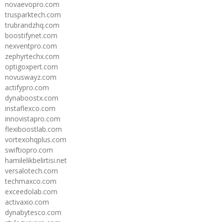
novaevopro.com
trusparktech.com
trubrandzhq.com
boostifynet.com
nexventpro.com
zephyrtechx.com
optigoxpert.com
novuswayz.com
actifypro.com
dynaboostx.com
instaflexco.com
innovistapro.com
flexiboostlab.com
vortexohqplus.com
swiftiopro.com
hamilelikbelirtisi.net
versalotech.com
techmaxco.com
exceedolab.com
activaxio.com
dynabytesco.com