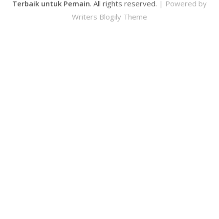
Terbaik untuk Pemain
. All rights reserved.
| Powered by
Writers Blogily Theme