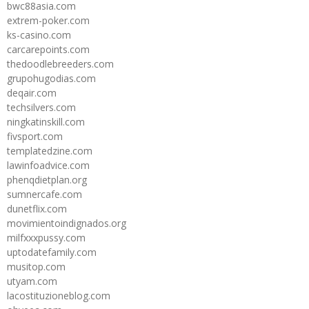
bwc88asia.com
extrem-poker.com
ks-casino.com
carcarepoints.com
thedoodlebreeders.com
grupohugodias.com
deqair.com
techsilvers.com
ningkatinskill.com
fivsport.com
templatedzine.com
lawinfoadvice.com
phenqdietplan.org
sumnercafe.com
dunetflix.com
movimientoindignados.org
milfxxxpussy.com
uptodatefamily.com
musitop.com
utyam.com
lacostituzioneblog.com