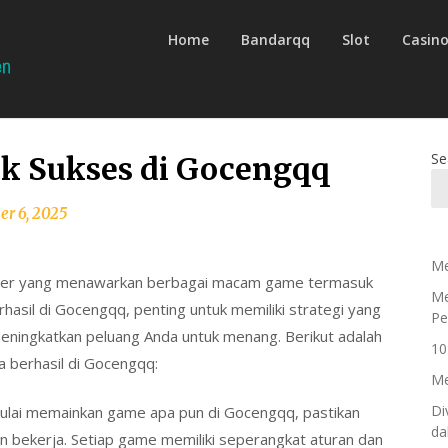
Situs
Home
Bandarqq
Slot
Casin
Bandarqq
dengan
Pengalaman
Bermain
Se
uk Sukses di Gocengqq
Terbaik
untuk
er 6, 2025
Pemain
Me
puler yang menawarkan berbagai macam game termasuk
Me
rhasil di Gocengqq, penting untuk memiliki strategi yang
Pe
meningkatkan peluang Anda untuk menang. Berikut adalah
10
 berhasil di Gocengqq:
Me
Di
ulai memainkan game apa pun di Gocengqq, pastikan
da
bekerja. Setiap game memiliki seperangkat aturan dan