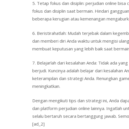
5. Tetap fokus dan disiplin: perjudian online bis
fokus dan disiplin saat bermain. Hindari ganggu
beberapa kerugian atau kemenangan mengaburkan
6. Beristirahatlah: Mudah terjebak dalam kegembir
dan memberi diri Anda waktu untuk mengisi ulan
membuat keputusan yang lebih baik saat bermain
7. Belajarlah dari kesalahan Anda: Tidak ada y
berjudi. Kuncinya adalah belajar dari kesalaha
keterampilan dan strategi Anda. Renungkan gamep
meningkatkan.
Dengan mengikuti tips dan strategi ini, Anda da
dan platform perjudian online lainnya. Ingatlah un
selalu bertaruh secara bertanggung jawab. Sem
[ad_2]