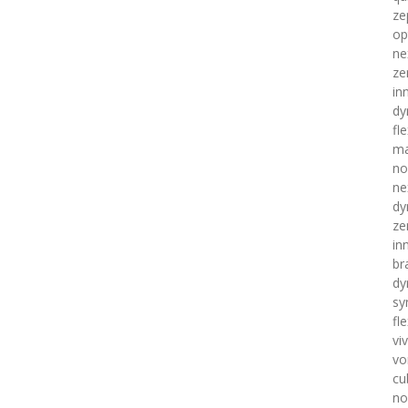
ze
op
ne
ze
in
dy
fl
ma
no
ne
dy
ze
in
br
dy
sy
fl
vi
vo
cu
no