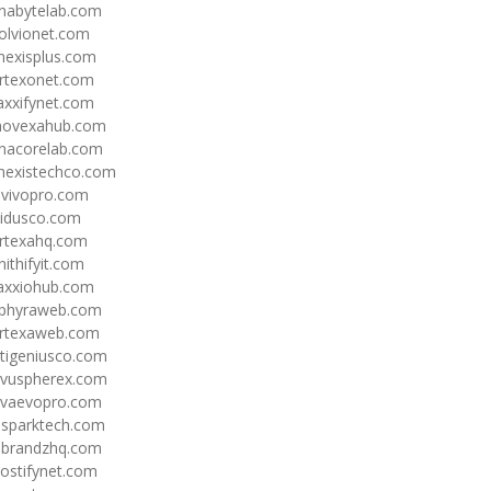
nabytelab.com
olvionet.com
nexisplus.com
rtexonet.com
xxifynet.com
novexahub.com
nacorelab.com
nexistechco.com
uvivopro.com
vidusco.com
rtexahq.com
nithifyit.com
xxiohub.com
phyraweb.com
rtexaweb.com
tigeniusco.com
vuspherex.com
vaevopro.com
usparktech.com
ubrandzhq.com
ostifynet.com