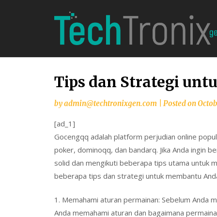
Skip
to
content
Tips dan Strategi unt
by
admin@techtronixgen.com
|
Posted on
Octob
[ad_1]
Gocengqq adalah platform perjudian online po
poker, dominoqq, dan bandarq. Jika Anda ingin be
solid dan mengikuti beberapa tips utama untuk 
beberapa tips dan strategi untuk membantu Anda
1. Memahami aturan permainan: Sebelum Anda m
Anda memahami aturan dan bagaimana permainan 