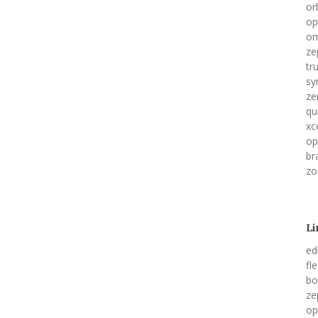
or
op
om
ze
tr
sy
ze
qu
xc
op
br
zo
Li
ed
fl
bo
ze
op