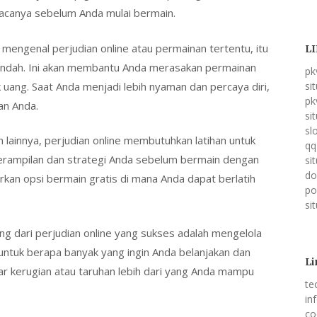
bacanya sebelum Anda mulai bermain.
u mengenal perjudian online atau permainan tertentu, itu
L
endah. Ini akan membantu Anda merasakan permainan
pk
uang. Saat Anda menjadi lebih nyaman dan percaya diri,
si
pk
an Anda.
si
sl
lan lainnya, perjudian online membutuhkan latihan untuk
qq
terampilan dan strategi Anda sebelum bermain dengan
si
do
kan opsi bermain gratis di mana Anda dapat berlatih
po
si
ing dari perjudian online yang sukses adalah mengelola
 untuk berapa banyak yang ingin Anda belanjakan dan
Li
ar kerugian atau taruhan lebih dari yang Anda mampu
te
in
co