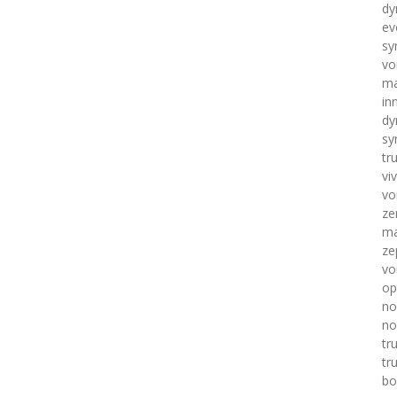
dy
ev
sy
vo
ma
in
dy
sy
tr
vi
vo
ze
ma
ze
vo
op
no
no
tr
tr
bo